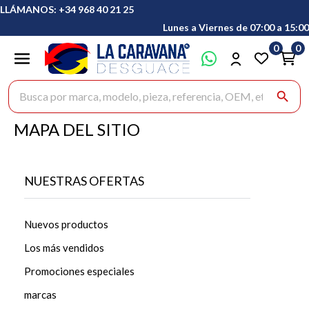
LLÁMANOS: +34 968 40 21 25
Lunes a Viernes de 07:00 a 15:00
0
0
Buscar productos
search
MAPA DEL SITIO
NUESTRAS OFERTAS
Nuevos productos
Los más vendidos
Promociones especiales
marcas