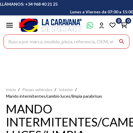
LLÁMANOS: +34 968 40 21 25
Lunes a Viernes de 07:00 a 15:00
0
0
Buscar productos
search
Inicio
Piezas vehículos
Interior
Mando intermitentes/cambio luces/limpia parabrisas
MANDO
INTERMITENTES/CAM