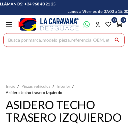
LLÁMANOS: +34 968 40 21 25
Lunes a Viernes de 07:00 a 15:00
0
0
Buscar productos
search
Inicio
Piezas vehículos
Interior
Asidero techo trasero izquierdo
ASIDERO TECHO
TRASERO IZQUIERDO