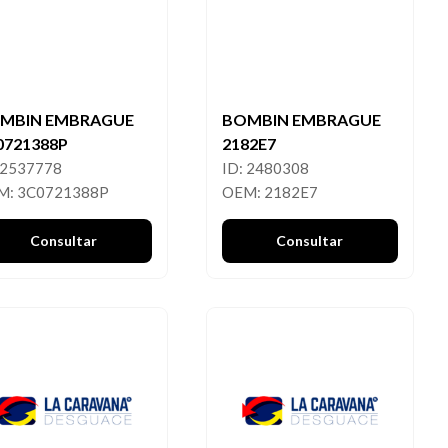
MBIN EMBRAGUE
BOMBIN EMBRAGUE
0721388P
2182E7
 2537778
ID: 2480308
M: 3C0721388P
OEM: 2182E7
Consultar
Consultar