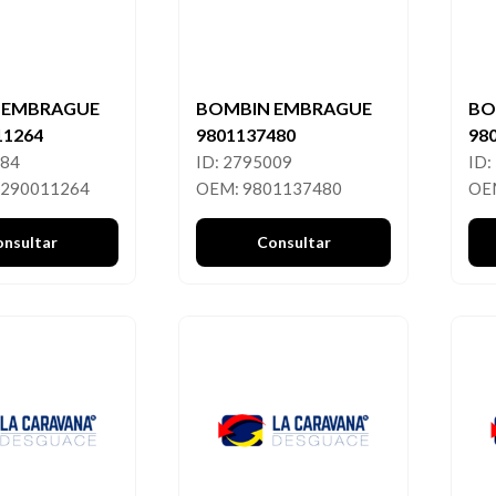
 EMBRAGUE
BOMBIN EMBRAGUE
BO
11264
9801137480
98
084
ID: 2795009
ID:
6290011264
OEM: 9801137480
OE
onsultar
Consultar