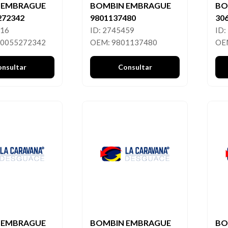
 EMBRAGUE
BOMBIN EMBRAGUE
BO
272342
9801137480
30
916
ID: 2745459
ID:
00055272342
OEM: 9801137480
OE
onsultar
Consultar
 EMBRAGUE
BOMBIN EMBRAGUE
BO