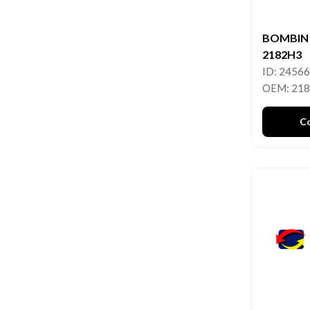
BOMBIN
2182H3
ID: 2456
OEM: 21
C