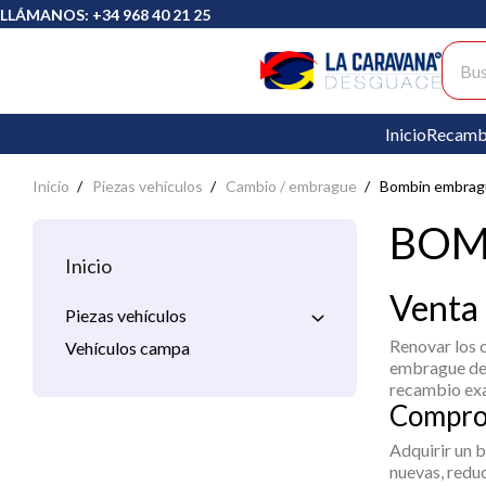
LLÁMANOS: +34 968 40 21 25
Busc
Inicio
Recamb
Inicio
Piezas vehículos
Cambio / embrague
Bombin embrag
BOM
Inicio
Venta 
Piezas vehículos
Renovar los 
Vehículos campa
embrague
de
recambio exa
Comprom
Adquirir un
b
nuevas, redu