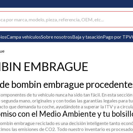
ar productos
ios
Campa vehículos
Sobre nosotros
Baja y tasación
Pago por TPV
ue
BIN EMBRAGUE
de bombin embrague procedentes
componentes de tu vehículo nunca ha sido tan fácil. En esta secci
 segunda mano, originales y con todas las garantías legales para t
cto que demanda tu coche, ayudándote a superar la ITV y a circula
iso con el Medio Ambiente y tu bolsill
ombin embrague
reciclado es una decisión inteligente tanto econ
cimos las emisiones de CO2. Todo nuestro inventario es procesad