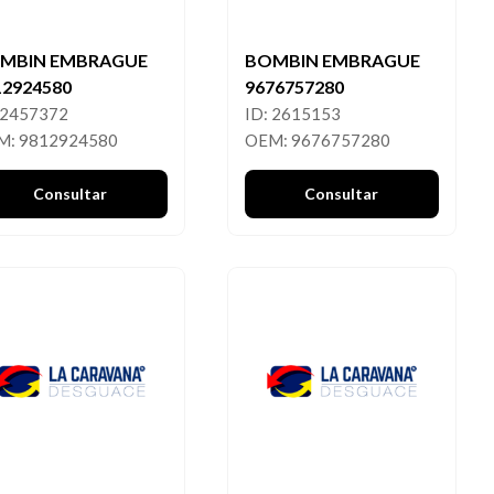
MBIN EMBRAGUE
BOMBIN EMBRAGUE
12924580
9676757280
 2457372
ID: 2615153
M: 9812924580
OEM: 9676757280
Consultar
Consultar