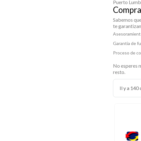
Puerto Lumbr
Compra 
Sabemos que 
te garantiza
Asesoramiento
Garantía de f
Proceso de co
No esperes m
resto.
Il y a 140