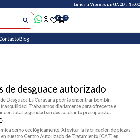
Lunes a Viernes de 07:00 a 15:00
0
0
search
Contacto
Blog
 de desguace autorizado
ón de Desguace La Caravana podrás encontrar
bombin
u tranquilidad. Trabajamos diariamente para ofrecerte el
r con total seguridad sin descuadrar tu presupuesto.
o
ómica como ecológicamente. Al evitar la fabricación de piezas
o en nuestro Centro Autorizado de Tratamiento (CAT) en