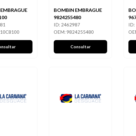
 EMBRAGUE
BOMBIN EMBRAGUE
BO
100
9824255480
96
881
ID: 2462987
ID:
610C8100
OEM: 9824255480
OE
onsultar
Consultar