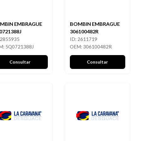
MBIN EMBRAGUE
BOMBIN EMBRAGUE
0721388J
306100482R
 2855935
ID: 2611719
M: 5Q0721388J
OEM: 306100482R
Consultar
Consultar