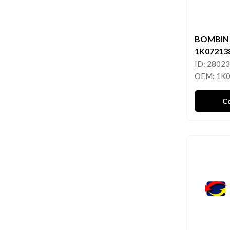
BOMBIN
1K07213
ID: 2802
OEM: 1K
C