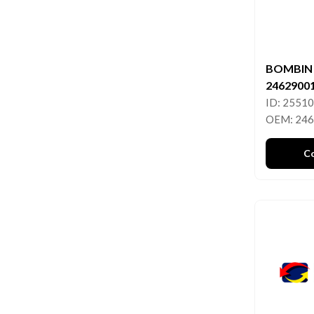
BOMBIN
2462900
ID: 2551
OEM: 24
C