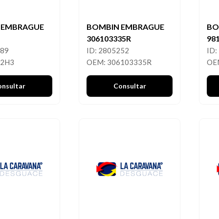
 EMBRAGUE
BOMBIN EMBRAGUE
BO
306103335R
98
689
ID: 2805252
ID:
82H3
OEM: 306103335R
OE
onsultar
Consultar