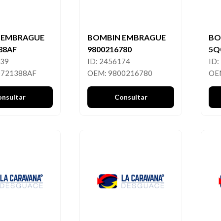
 EMBRAGUE
BOMBIN EMBRAGUE
BO
88AF
9800216780
5Q
339
ID: 2456174
ID:
0721388AF
OEM: 9800216780
OE
onsultar
Consultar