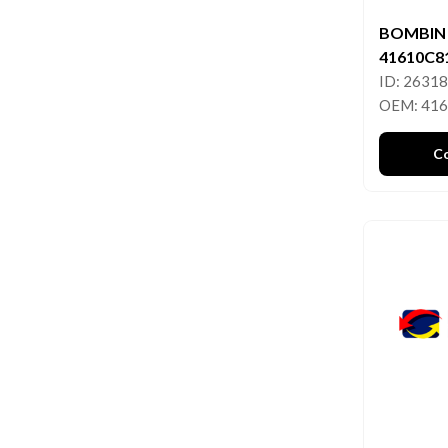
BOMBIN
41610C8
ID: 2631
OEM: 41
C