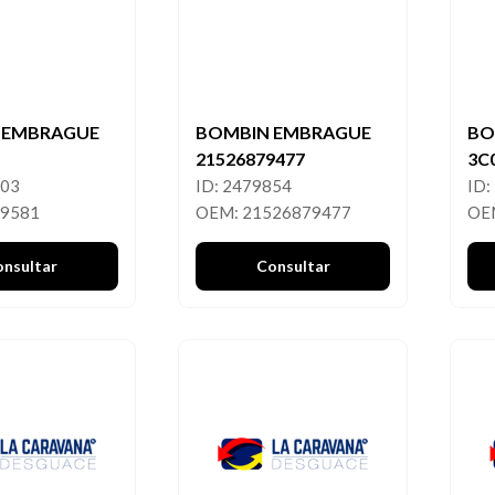
 EMBRAGUE
BOMBIN EMBRAGUE
BO
21526879477
3C
103
ID: 2479854
ID:
09581
OEM: 21526879477
OE
onsultar
Consultar