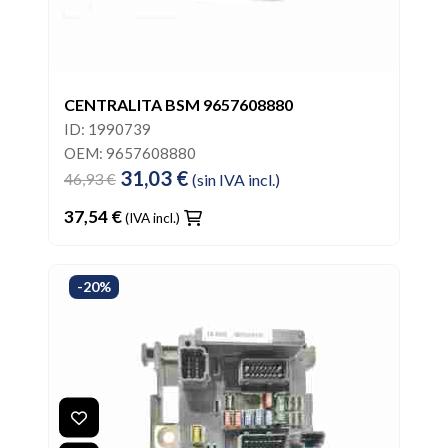
CENTRALITA BSM 9657608880
ID: 1990739
OEM: 9657608880
31,03 €
46,93 €
(sin IVA incl.)
37,54 €
(IVA incl.)
-20%