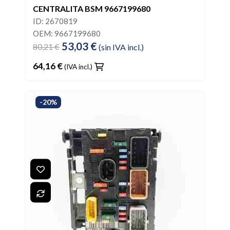
CENTRALITA BSM 9667199680
ID: 2670819
OEM: 9667199680
53,03 €
80,21 €
(sin IVA incl.)
64,16 €
(IVA incl.)
-20%