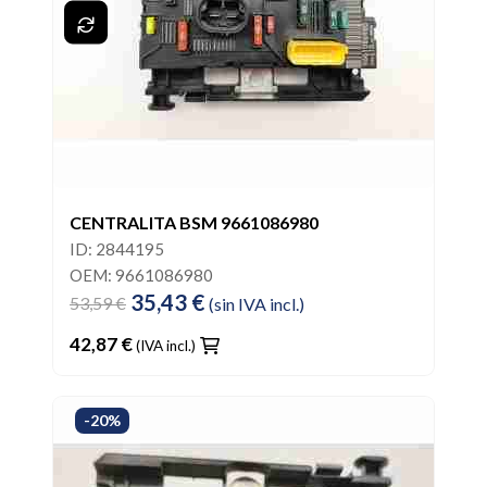
CENTRALITA BSM 9661086980
ID: 2844195
OEM: 9661086980
35,43 €
53,59 €
(sin IVA incl.)
42,87 €
(IVA incl.)
-20%