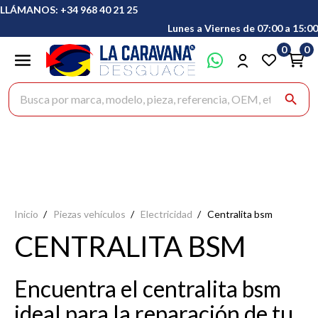
LLÁMANOS: +34 968 40 21 25
Lunes a Viernes de 07:00 a 15:00
0
0
Buscar productos
search
Inicio
Piezas vehículos
Electricidad
Centralita bsm
CENTRALITA BSM
Encuentra el centralita bsm
ideal para la reparación de tu