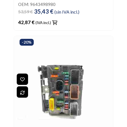
OEM: 9643498980
35,43 €
53,59 €
(sin IVA incl.)
42,87 €
(IVA incl.)
-20%