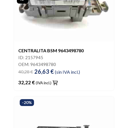
CENTRALITA BSM 9643498780
ID: 2157945
OEM: 9643498780
26,63 €
40,28 €
(sin IVA incl.)
32,22 €
(IVA incl.)
-20%