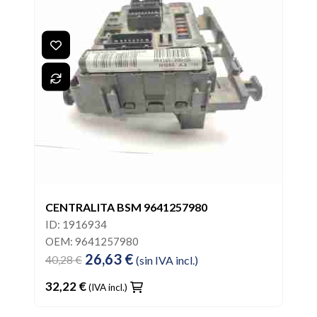
CENTRALITA BSM 9641257980
ID: 1916934
OEM: 9641257980
26,63 €
40,28 €
(sin IVA incl.)
32,22 €
(IVA incl.)