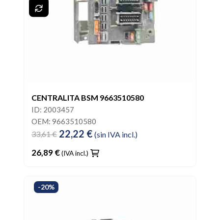
CENTRALITA BSM 9663510580
ID: 2003457
OEM: 9663510580
22,22 €
33,61 €
(sin IVA incl.)
26,89 €
(IVA incl.)
-20%