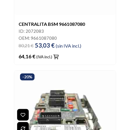
CENTRALITA BSM 9661087080
ID: 2072083
OEM: 9661087080
53,03 €
80,21 €
(sin IVA incl.)
64,16 €
(IVA incl.)
-20%