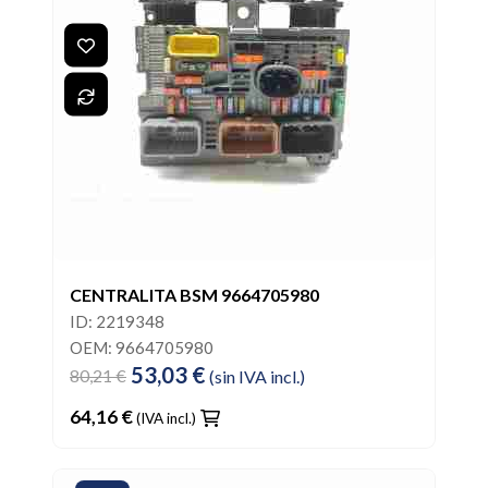
CENTRALITA BSM 9664705980
ID: 2219348
OEM: 9664705980
53,03 €
80,21 €
(sin IVA incl.)
64,16 €
(IVA incl.)