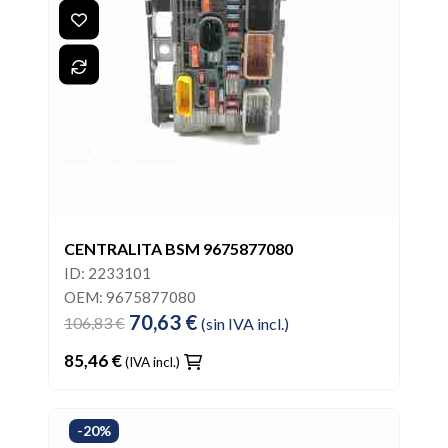
CENTRALITA BSM 9675877080
ID: 2233101
OEM: 9675877080
70,63 €
106,83 €
(sin IVA incl.)
85,46 €
(IVA incl.)
-20%