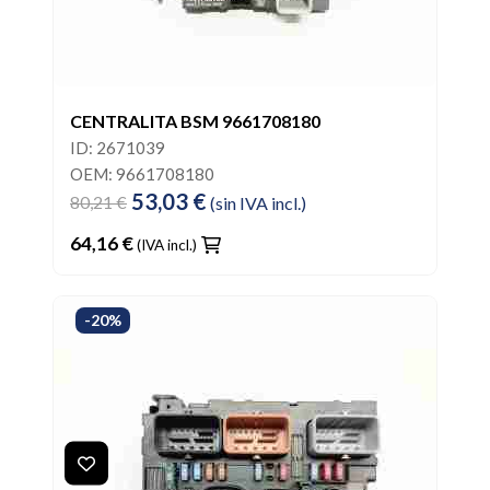
CENTRALITA BSM 9661708180
ID: 2671039
OEM: 9661708180
53,03 €
80,21 €
(sin IVA incl.)
64,16 €
(IVA incl.)
-20%