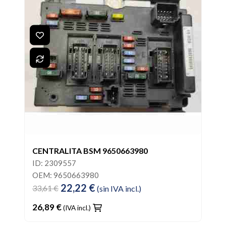
CENTRALITA BSM 9650663980
ID: 2309557
OEM: 9650663980
22,22 €
33,61 €
(sin IVA incl.)
26,89 €
(IVA incl.)