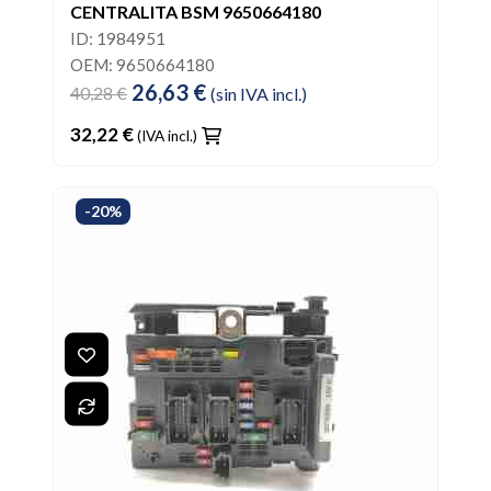
CENTRALITA BSM 9650664180
ID: 1984951
OEM: 9650664180
26,63 €
40,28 €
(sin IVA incl.)
32,22 €
(IVA incl.)
-20%