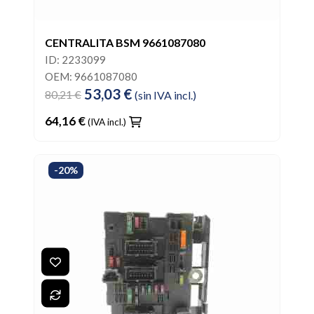
CENTRALITA BSM 9661087080
ID: 2233099
OEM: 9661087080
53,03 €
80,21 €
(sin IVA incl.)
64,16 €
(IVA incl.)
-20%