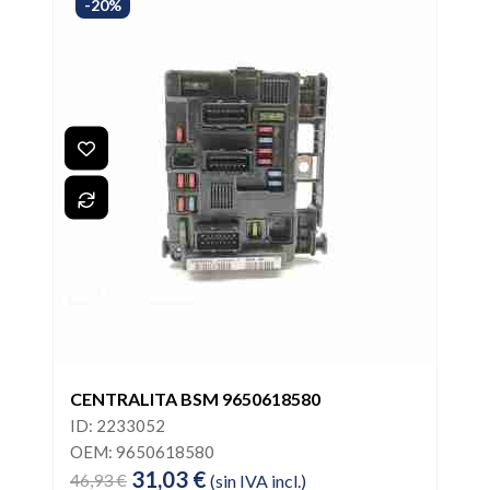
-20%
CENTRALITA BSM 9650618580
ID: 2233052
OEM: 9650618580
31,03 €
46,93 €
(sin IVA incl.)