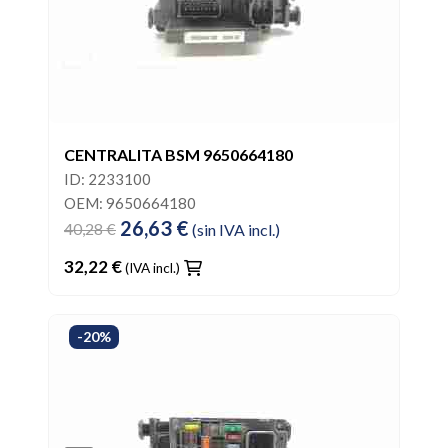
CENTRALITA BSM 9650664180
ID: 2233100
OEM: 9650664180
26,63 €
40,28 €
(sin IVA incl.)
32,22 €
(IVA incl.)
-20%