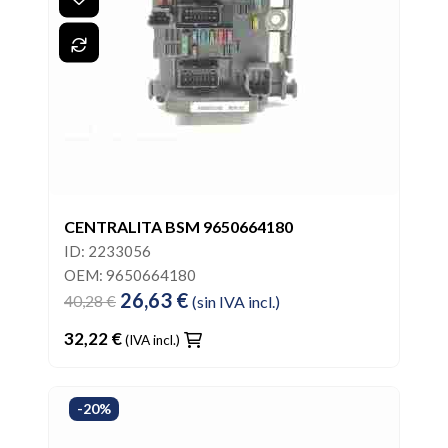
CENTRALITA BSM 9650664180
ID: 2233056
OEM: 9650664180
26,63 €
40,28 €
(sin IVA incl.)
32,22 €
(IVA incl.)
-20%