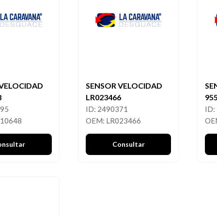
VELOCIDAD
SENSOR VELOCIDAD
SE
8
LR023466
95
895
ID: 2490371
ID:
510648
OEM: LR023466
OE
onsultar
Consultar