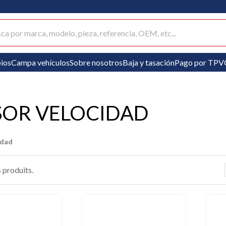
ar productos
ios
Campa vehículos
Sobre nosotros
Baja y tasación
Pago por TPV
SOR VELOCIDAD
idad
s produits.