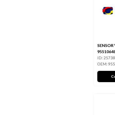
SENSOR 
9551064
ID: 2573
OEM: 95
C