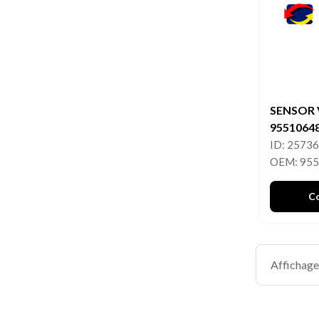
SENSOR 
9551064
ID: 2573
OEM: 95
C
Affichage 