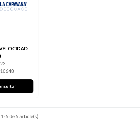
VELOCIDAD
8
623
510648
onsultar
1-5 de 5 article(s)