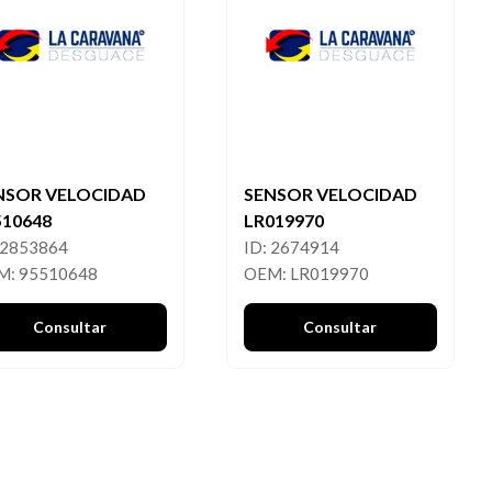
NSOR VELOCIDAD
SENSOR VELOCIDAD
510648
LR019970
 2853864
ID: 2674914
M: 95510648
OEM: LR019970
Consultar
Consultar