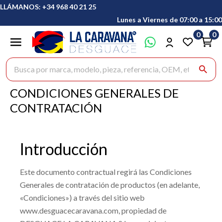
LLÁMANOS: +34 968 40 21 25
Lunes a Viernes de 07:00 a 15:00
0
0
Buscar productos
search
CONDICIONES GENERALES DE
CONTRATACIÓN
Introducción
Este documento contractual regirá las Condiciones
Generales de contratación de
productos
(en adelante,
«Condiciones») a través del sitio web
www.desguacecaravana.com
, propiedad de