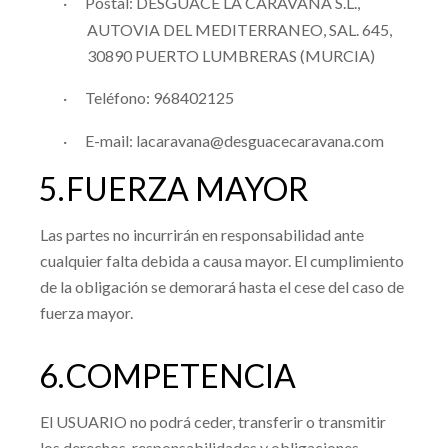
·
Postal:
DESGUACE LA CARAVANA S.L.
,
AUTOVIA DEL MEDITERRANEO, SAL. 645
,
30890
PUERTO LUMBRERAS
(
MURCIA
)
·
Teléfono:
968402125
·
E-mail:
lacaravana@desguacecaravana.com
5.
FUERZA MAYOR
Las partes no incurrirán en responsabilidad ante
cualquier falta debida a causa mayor. El cumplimiento
de la obligación se demorará hasta el cese del caso de
fuerza mayor.
6.
COMPETENCIA
El USUARIO no podrá ceder, transferir o transmitir
los derechos, responsabilidades y obligaciones