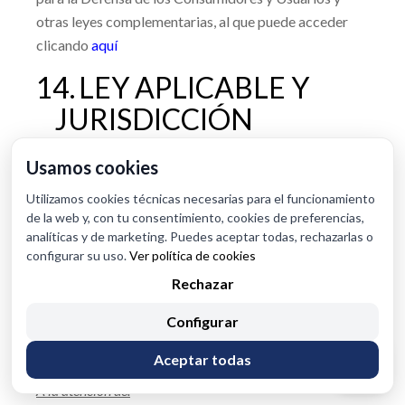
otras leyes complementarias, al que puede acceder
clicando
aquí
14.
LEY APLICABLE Y
JURISDICCIÓN
Estas condiciones se regirán o interpretarán conforme
Usamos cookies
a la legislación española en aquello que no esté
expresamente establecido. Cualquier controversia
Utilizamos cookies técnicas necesarias para el funcionamiento
que pudiera suscitarse de la prestación de los
de la web y, con tu consentimiento, cookies de preferencias,
productos o servicios objeto de estas Condiciones se
analíticas y de marketing. Puedes aceptar todas, rechazarlas o
someterá a los juzgados y tribunales del domicilio del
USUARIO, al lugar del cumplimiento de la obligación
configurar su uso.
Ver política de cookies
o aquel en que se encuentre el bien si éste fuera
Rechazar
inmueble.
Configurar
ANEXO I. FORMULARIO DESISTIMIENTO.
Aceptar todas
A la atención de: