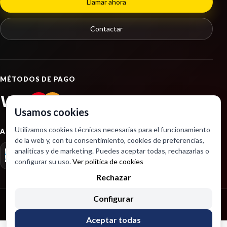
Llamar ahora
Contactar
MÉTODOS DE PAGO
VISA
PayPal
Usamos cookies
Utilizamos cookies técnicas necesarias para el funcionamiento
ASOCIACIONES
de la web y, con tu consentimiento, cookies de preferencias,
analíticas y de marketing. Puedes aceptar todas, rechazarlas o
configurar su uso.
Ver política de cookies
Rechazar
Configurar
Copyright © 2026 Desarrollado por SeintoSoft
Aceptar todas