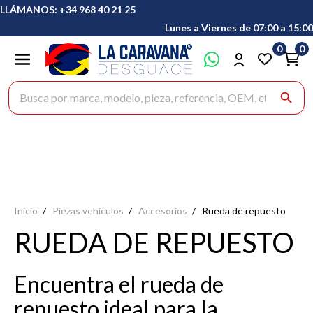
LLÁMANOS: +34 968 40 21 25
Lunes a Viernes de 07:00 a 15:00
0
0
Buscar productos
search
Inicio
Piezas vehículos
Accesorios
Rueda de repuesto
RUEDA DE REPUESTO
Encuentra el rueda de
repuesto ideal para la