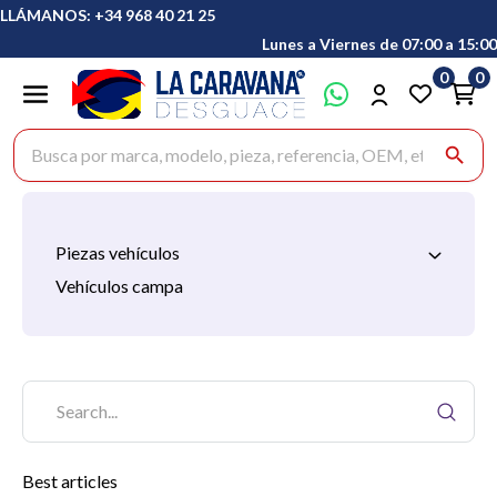
LLÁMANOS: +34 968 40 21 25
Lunes a Viernes de 07:00 a 15:00
0
0
Buscar productos
search
Piezas vehículos
Vehículos campa
Best articles