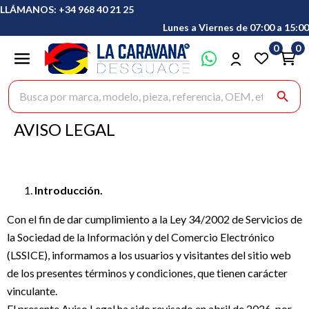
LLÁMANOS: +34 968 40 21 25
Lunes a Viernes de 07:00 a 15:00
0
0
Buscar productos
search
AVISO LEGAL
Introducción.
Con el fin de dar cumplimiento a la Ley 34/2002 de Servicios de
la Sociedad de la Información y del Comercio Electrónico
(LSSICE), informamos a los usuarios y visitantes del sitio web
de los presentes términos y condiciones, que tienen carácter
vinculante.
El presente Aviso Legal ha sido revisado en abril de 2026, por