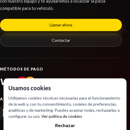
con nuestro equipo y te ayudaremos a localizar la pieza
compatible para tu vehículo.
Llamar ahora
Contactar
MÉTODOS DE PAGO
VISA
PayPal
Usamos cookies
Utilizamos cookies técnicas necesarias para el funcionamiento
ASOCIACIONES
de la web y, con tu consentimiento, cookies de preferencias,
analíticas y de marketing. Puedes aceptar todas, rechazarlas o
configurar su uso.
Ver política de cookies
Rechazar