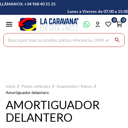
LLÁMANOS: +34 968 40 21 25
Lunes a Viernes de 07:00 a 15:00
0
0
Buscar productos
search
Inicio
Piezas vehículos
Suspensión / frenos
Amortiguador delantero
AMORTIGUADOR
DELANTERO