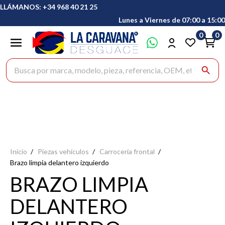
LLÁMANOS: +34 968 40 21 25
Lunes a Viernes de 07:00 a 15:00
0
0
Buscar productos
search
Inicio
Piezas vehículos
Carrocería frontal
Brazo limpia delantero izquierdo
BRAZO LIMPIA
DELANTERO