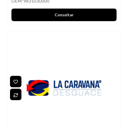
OEM: 983103U000
Consultar