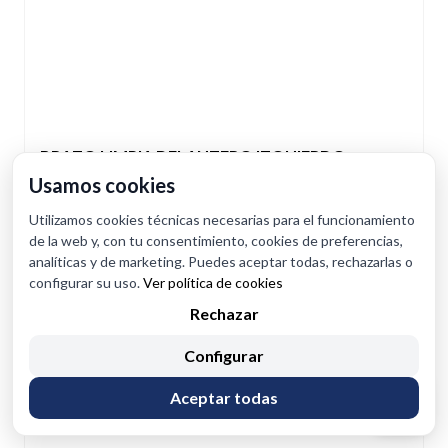
BRAZO LIMPIA DELANTERO IZQUIERDO
288864EH1A
Usamos cookies
ID: 2456788
Utilizamos cookies técnicas necesarias para el funcionamiento
OEM: 288864EH1A
de la web y, con tu consentimiento, cookies de preferencias,
analíticas y de marketing. Puedes aceptar todas, rechazarlas o
Consultar
configurar su uso.
Ver política de cookies
Rechazar
Configurar
Aceptar todas