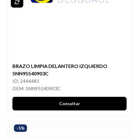
BRAZO LIMPIA DELANTERO IZQUIERDO
5NN95540903C
ID: 2444481
OEM: 5NN95540903C
Consultar
-5%