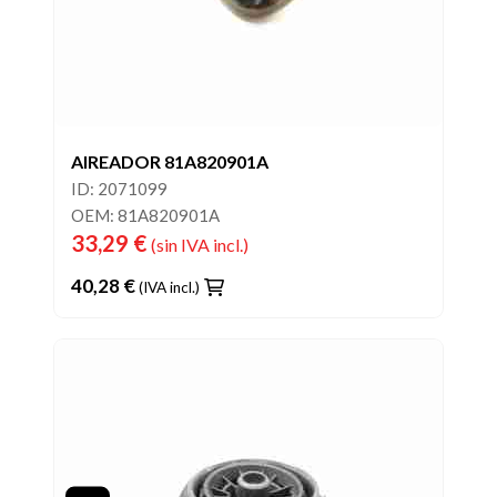
AIREADOR 81A820901A
ID: 2071099
OEM: 81A820901A
33,29 €
(sin IVA incl.)
40,28 €
(IVA incl.)