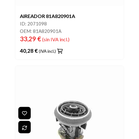
AIREADOR 81A820901A
ID: 2071098
OEM: 81A820901A
33,29 €
(sin IVA incl.)
40,28 €
(IVA incl.)