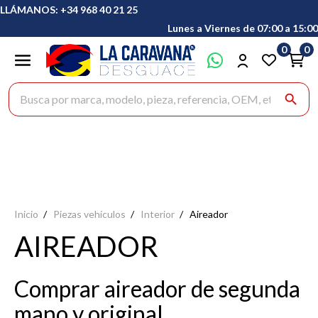
LLÁMANOS: +34 968 40 21 25
Lunes a Viernes de 07:00 a 15:00
0
0
Buscar productos
search
Inicio
Piezas vehículos
Interior
Aireador
AIREADOR
Comprar aireador de segunda
mano y original