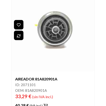
AIREADOR 81A820901A
ID: 2071101
OEM: 81A820901A
33,29 €
(sin IVA incl.)
40,28 €
(IVA incl.)