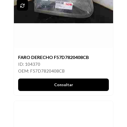
FARO DERECHO F57D7820408CB
ID: 104370
OEM: F57D7820408CB
Consultar