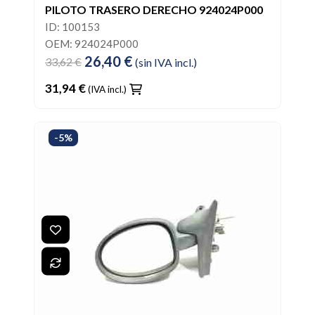
PILOTO TRASERO DERECHO 924024P000
ID: 100153
OEM: 924024P000
26,40 €
33,62 €
(sin IVA incl.)
31,94 €
(IVA incl.)
-5%