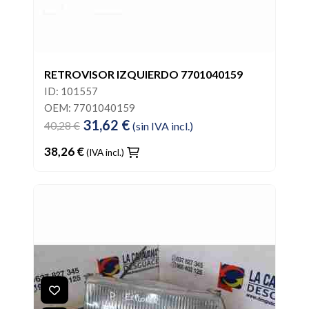
RETROVISOR IZQUIERDO 7701040159
ID: 101557
OEM: 7701040159
31,62 €
40,28 €
(sin IVA incl.)
38,26 €
(IVA incl.)