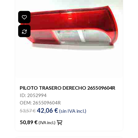
PILOTO TRASERO DERECHO 265509604R
ID: 2052994
OEM: 265509604R
42,06 €
53,57 €
(sin IVA incl.)
50,89 €
(IVA incl.)