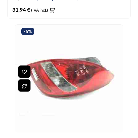
31,94 €
(IVA incl.)
-5%