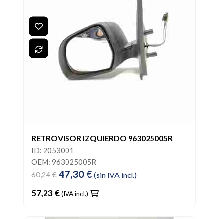
RETROVISOR IZQUIERDO 963025005R
ID: 2053001
OEM: 963025005R
47,30 €
60,24 €
(sin IVA incl.)
57,23 €
(IVA incl.)