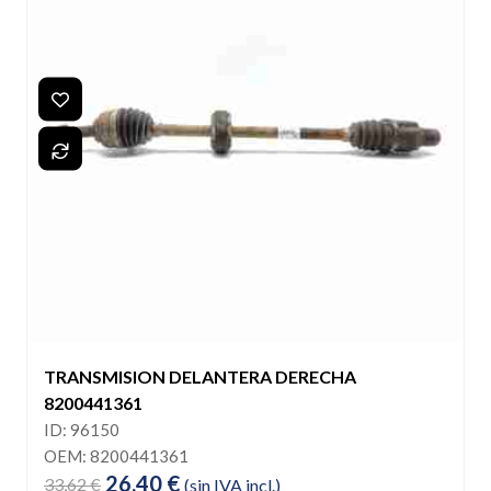
TRANSMISION DELANTERA DERECHA
8200441361
ID: 96150
OEM: 8200441361
26,40 €
33,62 €
(sin IVA incl.)