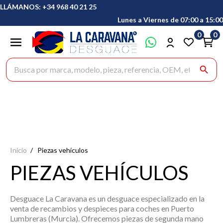
LLÁMANOS: +34 968 40 21 25
Lunes a Viernes de 07:00 a 15:00
0
0
Buscar productos
search
Inicio
Piezas vehículos
PIEZAS VEHÍCULOS
Desguace La Caravana
es un desguace especializado en la
venta de
recambios y despieces para coches
en
Puerto
Lumbreras (Murcia)
. Ofrecemos piezas de segunda mano