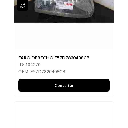
FARO DERECHO F57D7820408CB
ID: 104370
OEM: F57D7820408CB
Consultar