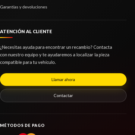
Garantías y devoluciones
ATENCIÓN AL CLIENTE
LUNA CUSTODIA DELANTERA DERECHA
LUNA CUSTODIA DELANTERA DERECHA usado.
¿Necesitas ayuda para encontrar un recambio? Contacta
FORD KUGA II (DM2) 2.0 TDCI
con nuestro equipo y te ayudaremos a localizar la pieza
ABS 1855901
compatible para tu vehículo.
Ref:
2236266
ABS 1855901 usado.
FORD KUGA II (DM2) 2.0 TDCI
Consultar
Llamar ahora
Ref:
2250345
OEM:
1855901
Contactar
Consultar
MÉTODOS DE PAGO