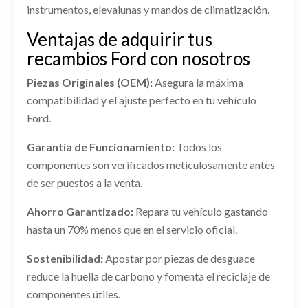
ALETIN TRASERO IZQUIERDO... usado.
Ref:
2236248
OEM:
2099461
shopping_cart
instrumentos, elevalunas y mandos de climatización.
58,30 €
FORD KUGA II (DM2) 2.0 TDCI
Ventajas de adquirir tus
Consultar
AMORTIGUADOR TRASERO DERECHO
Ref:
2387178
OEM:
CV4JS286D03AD
recambios Ford con nosotros
MANGUETA DELANTERA DERECHA
AMORTIGUADOR TRASERO DERECHO usado.
shopping_cart
1781982
FORD KUGA II (DM2) 2.0 TDCI
44,22 €
Piezas Originales (OEM):
Asegura la máxima
MANGUETA DELANTERA DERECHA 1781982
Ref:
2236237
compatibilidad y el ajuste perfecto en tu vehículo
usado.
Ford.
FORD KUGA II (DM2) 2.0 TDCI
Consultar
Ref:
2252093
OEM:
1781982
Garantía de Funcionamiento:
Todos los
componentes son verificados meticulosamente antes
Consultar
de ser puestos a la venta.
Ahorro Garantizado:
Repara tu vehículo gastando
hasta un 70% menos que en el servicio oficial.
INTERCOOLER 1873488
Sostenibilidad:
Apostar por piezas de desguace
INTERCOOLER 1873488 usado.
ELEVALUNAS DELANTERO DERECHO
reduce la huella de carbono y fomenta el reciclaje de
FORD KUGA II (DM2) 2.0 TDCI
2138688
componentes útiles.
Ref:
2319345
OEM:
1873488
ELEVALUNAS DELANTERO DERECHO 2138688