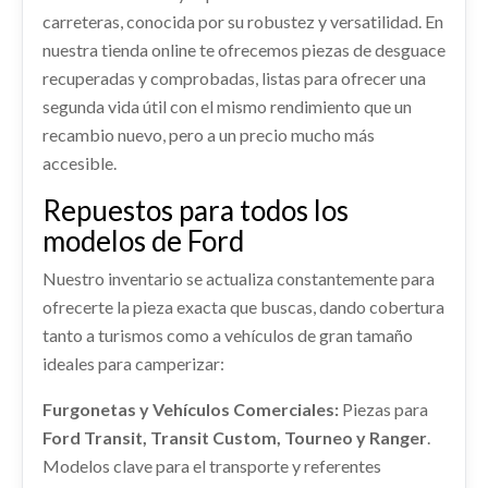
TRANSMISION DELANTERA DERECHA
FORD KUGA II (DM2) 2.0 TDCI
carreteras, conocida por su robustez y versatilidad. En
ELEVALUNAS TRASERO DERECHO
TRANSMISION DELANTERA DERECHA usado.
1944392
nuestra tienda online te ofrecemos piezas de desguace
Ref:
2236235
OEM:
2270637
FORD KUGA II (DM2) 2.0 TDCI
recuperadas y comprobadas, listas para ofrecer una
ELEVALUNAS TRASERO DERECHO 1944392
REFUERZO PARAGOLPES DELANTERO
usado.
Ref:
2250351
segunda vida útil con el mismo rendimiento que un
Consultar
ELECTROVENTILADOR 2402929
FORD KUGA II (DM2) 2.0 TDCI
DV41S10922AK
recambio nuevo, pero a un precio mucho más
ELECTROVENTILADOR 2402929 usado.
Consultar
REFUERZO PARAGOLPES DELANTERO... usado.
Ref:
2236255
OEM:
1944392
accesible.
FORD KUGA II (DM2) 2.0 TDCI
FORD KUGA II (DM2) 2.0 TDCI
Repuestos para todos los
Ref:
2320073
OEM:
2402929
Consultar
Ref:
2236297
OEM:
DV41S10922AK
modelos de Ford
Consultar
shopping_cart
Nuestro inventario se actualiza constantemente para
110,22 €
CERRADURA PUERTA TRASERA DERECHA
2099457
ofrecerte la pieza exacta que buscas, dando cobertura
MOTOR COMPLETO T7MA / 1879655
tanto a turismos como a vehículos de gran tamaño
CERRADURA PUERTA TRASERA DERECHA...
usado.
ALETIN TRASERO DERECHO
MOTOR COMPLETO T7MA / 1879655 usado.
ideales para camperizar:
FORD KUGA II (DM2) 2.0 TDCI
FORD KUGA II (DM2) 2.0 TDCI
CV4JS286D02AD
Furgonetas y Vehículos Comerciales:
Piezas para
ALETIN TRASERO DERECHO CV4JS286D02AD
Ref:
2236247
OEM:
2099457
Ref:
2236282
OEM:
T7MA / 1879655
Ford Transit, Transit Custom, Tourneo y Ranger
.
usado.
FORD KUGA II (DM2) 2.0 TDCI
Modelos clave para el transporte y referentes
Consultar
Consultar
AMORTIGUADOR DELANTERO