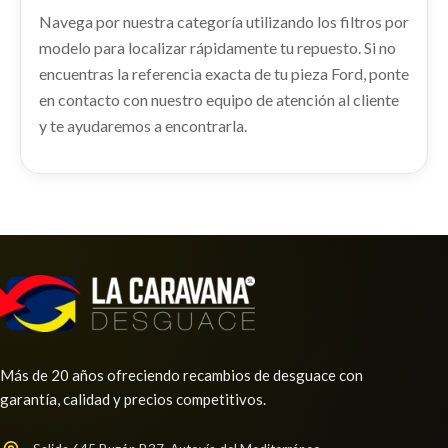
usado.
Navega por nuestra categoría utilizando los filtros por
Consultar
FORD KUGA II (DM2) 2.0 TDCI
modelo para localizar rápidamente tu repuesto. Si no
Ref:
2236253
OEM:
2138688
encuentras la referencia exacta de tu pieza Ford, ponte
AMORTIGUADOR TRASERO IZQUIERDO
en contacto con nuestro equipo de atención al cliente
AMORTIGUADOR TRASERO IZQUIERDO usado.
Consultar
y te ayudaremos a encontrarla.
FORD KUGA II (DM2) 2.0 TDCI
Ref:
2236238
Consultar
RADIADOR AGUA 2439725
Más de 20 años ofreciendo recambios de desguace con
garantía, calidad y precios competitivos.
RADIADOR AGUA 2439725 usado.
FORD KUGA II (DM2) 2.0 TDCI