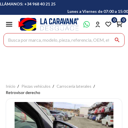
LLÁMANOS: +34 968 40 21 25
Lunes a Viernes de 07:00 a 15:00
0
0
Buscar productos
search
Inicio
Piezas vehículos
Carrocería laterales
Retrovisor derecho