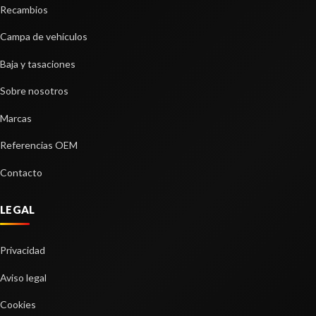
Recambios
Campa de vehículos
ELEVALUNAS TRASERO IZQUIERDO
1944393
Baja y tasaciones
ELEVALUNAS TRASERO IZQUIERDO 1944393
usado.
Sobre nosotros
FORD KUGA II (DM2) 2.0 TDCI
Marcas
FRENO DE MANO ELECTRICO
Ref:
2236256
OEM:
1944393
FRENO DE MANO ELECTRICO usado.
Referencias OEM
FORD KUGA II (DM2) 2.0 TDCI
Consultar
Contacto
Ref:
2236260
LEGAL
Consultar
Privacidad
Aviso legal
Cookies