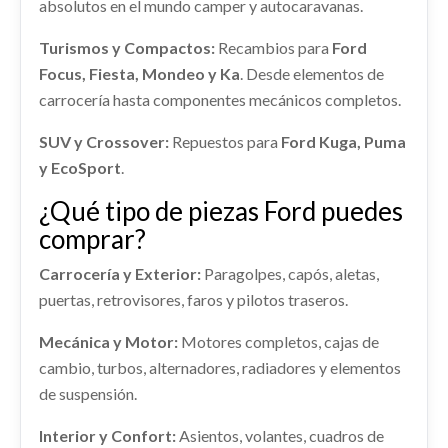
absolutos en el mundo camper y autocaravanas.
Ref:
2387177
OEM:
CV4JS286D02AD
IZQUIERDO 2270623
TRANSMISION DELANTERA IZQUIERDA
AMORTIGUADOR DELANTERO IZQUIERDO...
Turismos y Compactos:
Recambios para
Ford
shopping_cart
1845817 / 1841611
44,22 €
usado.
Focus, Fiesta, Mondeo y Ka
. Desde elementos de
FORD KUGA II (DM2) 2.0 TDCI
TRANSMISION DELANTERA IZQUIERDA... usado.
carrocería hasta componentes mecánicos completos.
FORD KUGA II (DM2) 2.0 TDCI
Ref:
2236236
OEM:
2270623
CENTRALITA MOTOR UCE
SUV y Crossover:
TECHO
Repuestos para
Ford Kuga, Puma
Ref:
2250352
OEM:
1845817 / 1841611
CENTRALITA MOTOR UCE usado.
Consultar
y EcoSport
.
TECHO usado.
FORD KUGA II (DM2) 2.0 TDCI
Consultar
FORD KUGA II (DM2) 2.0 TDCI
¿Qué tipo de piezas Ford puedes
Ref:
2252092
Ref:
2236304
comprar?
Consultar
Carrocería y Exterior:
Paragolpes, capós, aletas,
Consultar
puertas, retrovisores, faros y pilotos traseros.
CERRADURA PUERTA TRASERA
AFORADOR FV419H307AB
Mecánica y Motor:
Motores completos, cajas de
IZQUIERDA 2099461
AFORADOR FV419H307AB usado.
cambio, turbos, alternadores, radiadores y elementos
FORD KUGA II (DM2) 2.0 TDCI
CERRADURA PUERTA TRASERA IZQUIERDA...
de suspensión.
usado.
ALETIN TRASERO IZQUIERDO
Ref:
2252090
OEM:
FV419H307AB
FORD KUGA II (DM2) 2.0 TDCI
CV4JS286D03AD
Interior y Confort:
Asientos, volantes, cuadros de