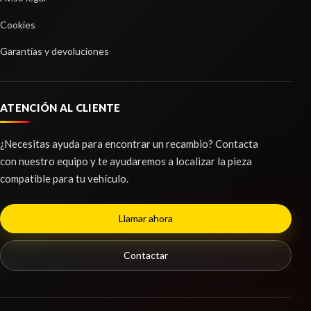
Cookies
Garantías y devoluciones
LUNA CUSTODIA DELANTERA IZQUIERDA
ATENCIÓN AL CLIENTE
LUNA CUSTODIA DELANTERA IZQUIERDA usado.
FORD KUGA II (DM2) 2.0 TDCI
¿Necesitas ayuda para encontrar un recambio? Contacta
Ref:
2236267
con nuestro equipo y te ayudaremos a localizar la pieza
ABS 1855901
compatible para tu vehículo.
Consultar
ABS 1855901 usado.
FORD KUGA II (DM2) 2.0 TDCI
Llamar ahora
Ref:
2250345
OEM:
1855901
Contactar
Consultar