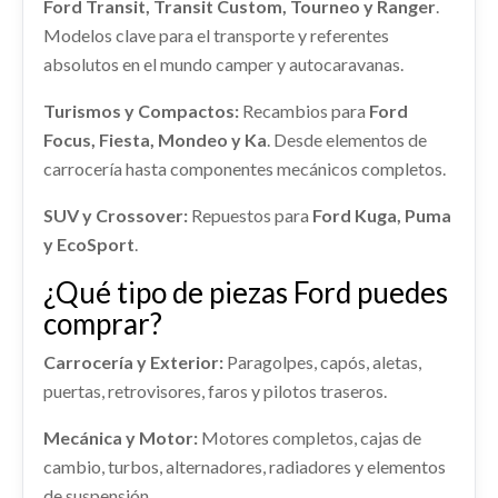
Ford Transit, Transit Custom, Tourneo y Ranger
.
usado.
FORD KUGA II (DM2) 2.0 TDCI
Modelos clave para el transporte y referentes
Consultar
Consultar
AMORTIGUADOR DELANTERO
absolutos en el mundo camper y autocaravanas.
Ref:
2387177
OEM:
CV4JS286D02AD
IZQUIERDO 2270623
TRANSMISION DELANTERA IZQUIERDA
AMORTIGUADOR DELANTERO IZQUIERDO...
Turismos y Compactos:
Recambios para
Ford
shopping_cart
1845817 / 1841611
44,22 €
usado.
Focus, Fiesta, Mondeo y Ka
. Desde elementos de
FORD KUGA II (DM2) 2.0 TDCI
TRANSMISION DELANTERA IZQUIERDA... usado.
carrocería hasta componentes mecánicos completos.
FORD KUGA II (DM2) 2.0 TDCI
Ref:
2236236
OEM:
2270623
CENTRALITA MOTOR UCE
SUV y Crossover:
TECHO
Repuestos para
Ford Kuga, Puma
Ref:
2250352
OEM:
1845817 / 1841611
CENTRALITA MOTOR UCE usado.
Consultar
y EcoSport
.
TECHO usado.
FORD KUGA II (DM2) 2.0 TDCI
Consultar
FORD KUGA II (DM2) 2.0 TDCI
¿Qué tipo de piezas Ford puedes
Ref:
2252092
Ref:
2236304
comprar?
Consultar
Carrocería y Exterior:
Paragolpes, capós, aletas,
Consultar
puertas, retrovisores, faros y pilotos traseros.
CERRADURA PUERTA TRASERA
AFORADOR FV419H307AB
Mecánica y Motor:
Motores completos, cajas de
IZQUIERDA 2099461
AFORADOR FV419H307AB usado.
cambio, turbos, alternadores, radiadores y elementos
FORD KUGA II (DM2) 2.0 TDCI
CERRADURA PUERTA TRASERA IZQUIERDA...
de suspensión.
usado.
ALETIN TRASERO IZQUIERDO