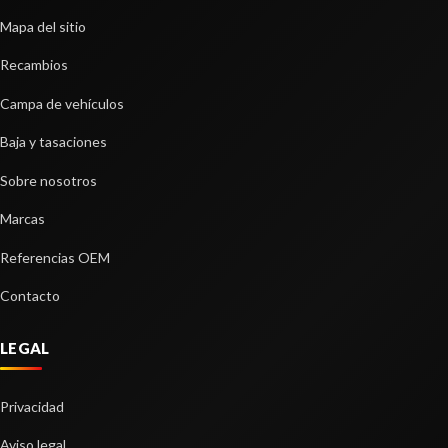
Mapa del sitio
Recambios
Campa de vehículos
LUNA CUSTODIA DELANTERA DERECHA
LUNA CUSTODIA DELANTERA DERECHA usado.
Baja y tasaciones
FORD KUGA II (DM2) 2.0 TDCI
Sobre nosotros
Ref:
2236266
Marcas
FRENO DE MANO ELECTRICO
Consultar
FRENO DE MANO ELECTRICO usado.
Referencias OEM
FORD KUGA II (DM2) 2.0 TDCI
Contacto
Ref:
2236260
LEGAL
Consultar
Privacidad
Aviso legal