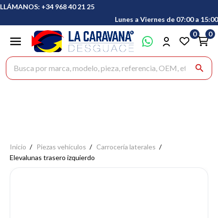
LLÁMANOS: +34 968 40 21 25
Lunes a Viernes de 07:00 a 15:00
0
0
Buscar productos
search
Inicio
Piezas vehículos
Carrocería laterales
Elevalunas trasero izquierdo