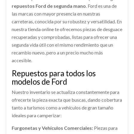
Consultar
repuestos Ford de segunda mano
. Ford es una de
AMORTIGUADOR DELANTERO DERECHO...
Consultar
las marcas con mayor presencia en nuestras
usado.
TRANSMISION DELANTERA DERECHA
FORD KUGA II (DM2) 2.0 TDCI
carreteras, conocida por su robustez y versatilidad. En
ELEVALUNAS TRASERO DERECHO
TRANSMISION DELANTERA DERECHA usado.
1944392
nuestra tienda online te ofrecemos piezas de desguace
Ref:
2236235
OEM:
2270637
FORD KUGA II (DM2) 2.0 TDCI
recuperadas y comprobadas, listas para ofrecer una
ELEVALUNAS TRASERO DERECHO 1944392
REFUERZO PARAGOLPES DELANTERO
usado.
Ref:
2250351
segunda vida útil con el mismo rendimiento que un
Consultar
ELECTROVENTILADOR 2402929
FORD KUGA II (DM2) 2.0 TDCI
DV41S10922AK
recambio nuevo, pero a un precio mucho más
ELECTROVENTILADOR 2402929 usado.
Consultar
REFUERZO PARAGOLPES DELANTERO... usado.
Ref:
2236255
OEM:
1944392
accesible.
FORD KUGA II (DM2) 2.0 TDCI
FORD KUGA II (DM2) 2.0 TDCI
Repuestos para todos los
Ref:
2320073
OEM:
2402929
Consultar
Ref:
2236297
OEM:
DV41S10922AK
modelos de Ford
Consultar
shopping_cart
Nuestro inventario se actualiza constantemente para
110,22 €
CERRADURA PUERTA TRASERA DERECHA
2099457
ofrecerte la pieza exacta que buscas, dando cobertura
MOTOR COMPLETO T7MA / 1879655
tanto a turismos como a vehículos de gran tamaño
CERRADURA PUERTA TRASERA DERECHA...
usado.
ALETIN TRASERO DERECHO
MOTOR COMPLETO T7MA / 1879655 usado.
ideales para camperizar:
FORD KUGA II (DM2) 2.0 TDCI
FORD KUGA II (DM2) 2.0 TDCI
CV4JS286D02AD
Furgonetas y Vehículos Comerciales:
Piezas para
ALETIN TRASERO DERECHO CV4JS286D02AD
Ref:
2236247
OEM:
2099457
Ref:
2236282
OEM:
T7MA / 1879655