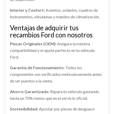
Ref:
2252090
OEM:
FV419H307AB
FORD KUGA II (DM2) 2.0 TDCI
CV4JS286D03AD
Interior y Confort:
Asientos, volantes, cuadros de
ALETIN TRASERO IZQUIERDO... usado.
Ref:
2236248
OEM:
2099461
shopping_cart
instrumentos, elevalunas y mandos de climatización.
58,30 €
FORD KUGA II (DM2) 2.0 TDCI
Ventajas de adquirir tus
Consultar
AMORTIGUADOR TRASERO DERECHO
Ref:
2387178
OEM:
CV4JS286D03AD
recambios Ford con nosotros
MANGUETA DELANTERA DERECHA
AMORTIGUADOR TRASERO DERECHO usado.
shopping_cart
1781982
FORD KUGA II (DM2) 2.0 TDCI
44,22 €
Piezas Originales (OEM):
Asegura la máxima
MANGUETA DELANTERA DERECHA 1781982
Ref:
2236237
compatibilidad y el ajuste perfecto en tu vehículo
usado.
Ford.
FORD KUGA II (DM2) 2.0 TDCI
Consultar
Ref:
2252093
OEM:
1781982
Garantía de Funcionamiento:
Todos los
componentes son verificados meticulosamente antes
Consultar
de ser puestos a la venta.
Ahorro Garantizado:
Repara tu vehículo gastando
hasta un 70% menos que en el servicio oficial.
INTERCOOLER 1873488
Sostenibilidad:
Apostar por piezas de desguace
INTERCOOLER 1873488 usado.
ELEVALUNAS DELANTERO DERECHO