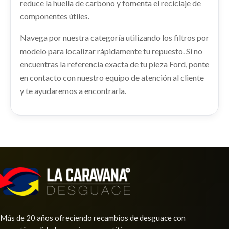
reduce la huella de carbono y fomenta el reciclaje de
FORD KUGA II (DM2) 2.0 TDCI
2138688
componentes útiles.
Ref:
2319345
OEM:
1873488
ELEVALUNAS DELANTERO DERECHO 2138688
usado.
Navega por nuestra categoría utilizando los filtros por
Consultar
FORD KUGA II (DM2) 2.0 TDCI
modelo para localizar rápidamente tu repuesto. Si no
Ref:
2236253
OEM:
2138688
encuentras la referencia exacta de tu pieza Ford, ponte
AMORTIGUADOR TRASERO IZQUIERDO
en contacto con nuestro equipo de atención al cliente
AMORTIGUADOR TRASERO IZQUIERDO usado.
Consultar
y te ayudaremos a encontrarla.
FORD KUGA II (DM2) 2.0 TDCI
Ref:
2236238
Consultar
RADIADOR AGUA 2439725
Más de 20 años ofreciendo recambios de desguace con