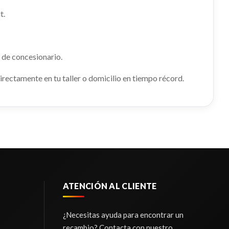
t.
PUENTE TRASERO
 de concesionario.
PUENTE TRASERO usado.
TCE 130
RENAULT KADJAR (HA_, HL_) 1.2 TCE 130
rectamente en tu taller o domicilio en tiempo récord.
Ref:
2274310
Consultar
ATENCIÓN AL CLIENTE
¿Necesitas ayuda para encontrar un
recambio? Contacta con nuestro