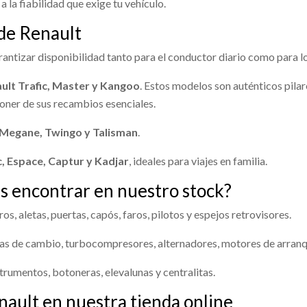
 a la fiabilidad que exige tu vehículo.
74301
OEM:
400144EA0A
Ref:
2274302
OEM:
400154E
INTERCOOLER 144614EA1B usa
TO COMBUSTIBLE 172024EF0B
RENAULT KADJAR (HA_, HL_) 1.2 
IGUADOR DELANTERO
AMORTIGUADOR DELANT
 de Renault
KADJAR (HA_, HL_) 1.2 TCE 130
Consultar
Consultar
HO 543024EA3A
IZQUIERDO 543034EA3A
Ref:
2274300
OEM:
144614E
antizar disponibilidad tanto para el conductor diario como para 
74297
OEM:
172024EF0B
GUADOR DELANTERO
AMORTIGUADOR DELANTERO
... usado.
IZQUIERDO... usado.
ult Trafic, Master y Kangoo
. Estos modelos son auténticos pila
Consultar
KADJAR (HA_, HL_) 1.2 TCE 130
RENAULT KADJAR (HA_, HL_) 1.2 
Consultar
poner de sus recambios esenciales.
74286
OEM:
543024EA3A
Ref:
2274287
OEM:
543034E
, Megane, Twingo y Talisman
.
Consultar
Consultar
c, Espace, Captur y Kadjar
, ideales para viajes en familia.
s encontrar en nuestro stock?
s, aletas, puertas, capós, faros, pilotos y espejos retrovisores.
s de cambio, turbocompresores, alternadores, motores de arranq
trumentos, botoneras, elevalunas y centralitas.
ault en nuestra tienda online