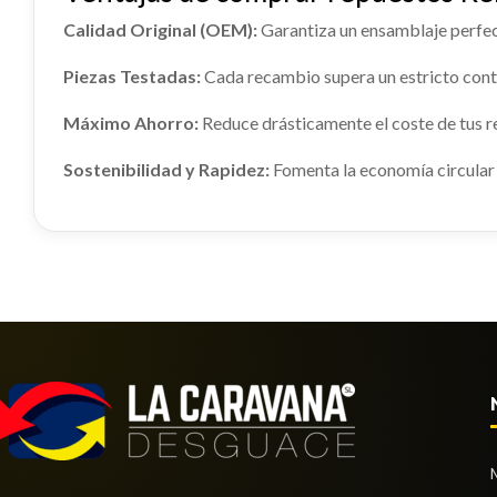
RENAULT KADJAR (HA_, HL_) 1.2 TCE 130
Calidad Original (OEM):
Garantiza un ensamblaje perfec
Ref:
2274322
OEM:
391015656R
Piezas Testadas:
Cada recambio supera un estricto contr
AMORTIGUADOR TRASERO
BRAZO
Consultar
IZQUIERDO
IZQUI
Máximo Ahorro:
Reduce drásticamente el coste de tus 
AMORTIGUADOR TRASERO
BRAZO 
IZQUIERDO usado.
IZQUIER
Sostenibilidad y Rapidez:
Fomenta la economía circular 
RENAULT KADJAR (HA_, HL_) 1.2 TCE 130
RENAULT 
Ref:
2274289
Ref:
22
Consultar