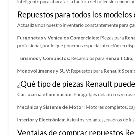
inteligente para abaratar la factura del taller sin renunciar
Ref:
22
AFORADOR usado.
DEPOSI
RENAULT KADJAR (HA_, HL_) 1.2 TCE 130
usado.
ABS 476609543R
AMORT
Repuestos para todos los modelos
Consultar
RENAULT 
DEREC
Ref:
2274280
Actualizamos nuestro inventario constantemente para gar
Ref:
22
ABS 476609543R usado.
AMORTI
RENAULT KADJAR (HA_, HL_) 1.2 TCE 130
DERECHO
Furgonetas y Vehículos Comerciales:
Piezas para
Rena
Consultar
RENAULT 
profesional, por lo que ponemos especial atención en dis
Ref:
2274279
OEM:
476609543R
Ref:
22
Turismos y Compactos:
Recambios para
Renault Clio
Consultar
Monovolúmenes y SUV:
Repuestos para
Renault Sceni
¿Qué tipo de piezas Renault puede
Carrocería e Iluminación:
Paragolpes delanteros y trasero
Mecánica y Sistema de Motor:
Motores completos, caja
TRANSMISION DELANTERA
IZQUIERDA 391015656R
Interior y Electrónica:
Asientos, volantes, cuadros de ins
TRANSMISION DELANTERA
IZQUIERDA... usado.
Ventajas de comprar repuestos Ren