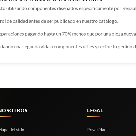
to utilizando componentes diseñados específicamente por Renaul
ol de calidad antes de ser publicado en nuestro catálogo.
 SUSPENSION DELANTERO
PUENTE DELANTERO
ERDO
reparaciones pagando hasta un 70% menos que por una pieza nueva
PUENTE DELANTERO usado.
SUSPENSION DELANTERO
RENAULT KADJAR (HA_, HL_) 1.2 
DO usado.
dando una segunda vida a componentes útiles y recibe tu pedido di
KADJAR (HA_, HL_) 1.2 TCE 130
Ref:
2274309
74291
Consultar
Consultar
NOSOTROS
LEGAL
Mapa del sitio
Privacidad