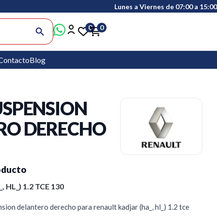
Lunes a Viernes de 07:00 a 15:00
0
0
search
Contacto
Blog
USPENSION
RO DERECHO
oducto
 HL_) 1.2 TCE 130
ion delantero derecho para renault kadjar (ha_, hl_) 1.2 tce