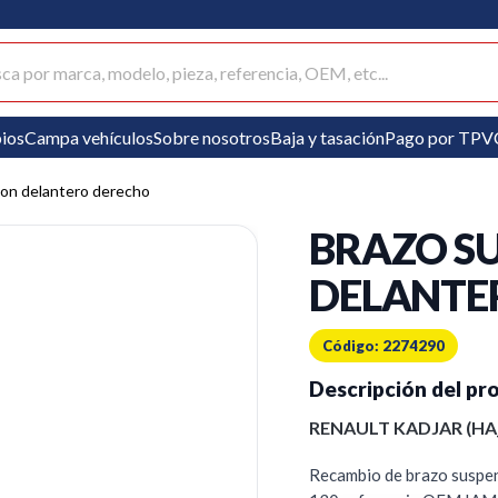
ar productos
ios
Campa vehículos
Sobre nosotros
Baja y tasación
Pago por TPV
ion delantero derecho
BRAZO S
DELANTE
Código: 2274290
Descripción del pr
RENAULT KADJAR (HA_,
Recambio de brazo suspens