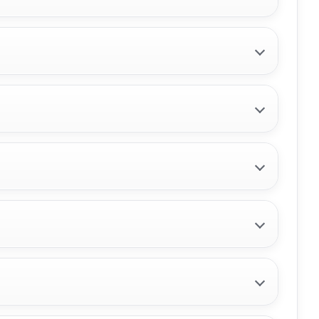
TCE 130
4R