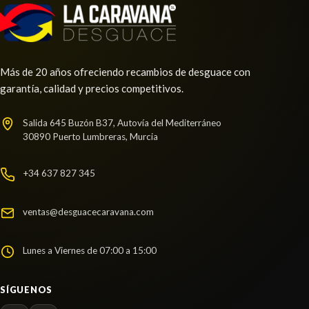
Más de 20 años ofreciendo recambios de desguace con
garantía, calidad y precios competitivos.
TRANSMISION DELANTERA IZQUIERDA
391015656R
Salida 645 Buzón B37, Autovía del Mediterráneo
30890 Puerto Lumbreras, Murcia
TRANSMISION DELANTERA IZQUIERDA... usado.
RENAULT KADJAR (HA_, HL_) 1.2 TCE 130
+34 637 827 345
Ref:
2274322
OEM:
391015656R
BRAZO SUSPENSION DELANTERO
ventas@desguacecaravana.com
Consultar
DERECHO
BRAZO SUSPENSION DELANTERO DERECHO
Lunes a Viernes de 07:00 a 15:00
usado.
RENAULT KADJAR (HA_, HL_) 1.2 TCE 130
SÍGUENOS
Ref:
2274290