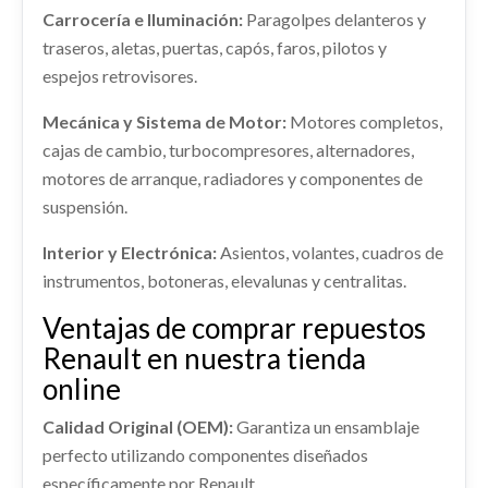
Carrocería e Iluminación:
Paragolpes delanteros y
traseros, aletas, puertas, capós, faros, pilotos y
MANGUETA DELANTERA IZQUIERDA
espejos retrovisores.
400154EA0A
MANGUETA DELANTERA IZQUIERDA... usado.
INTERCOOLER 144614EA1B
Mecánica y Sistema de Motor:
Motores completos,
RENAULT KADJAR (HA_, HL_) 1.2 TCE 130
cajas de cambio, turbocompresores, alternadores,
INTERCOOLER 144614EA1B usado.
motores de arranque, radiadores y componentes de
RENAULT KADJAR (HA_, HL_) 1.2 TCE 130
Ref:
2274302
OEM:
400154EA0A
suspensión.
Ref:
2274300
OEM:
144614EA1B
Consultar
Interior y Electrónica:
Asientos, volantes, cuadros de
Consultar
AMORTIGUADOR TRASERO DERECHO
instrumentos, botoneras, elevalunas y centralitas.
AMORTIGUADOR TRASERO DERECHO usado.
Ventajas de comprar repuestos
RENAULT KADJAR (HA_, HL_) 1.2 TCE 130
Renault en nuestra tienda
Ref:
2274288
online
Consultar
Calidad Original (OEM):
Garantiza un ensamblaje
perfecto utilizando componentes diseñados
específicamente por Renault.