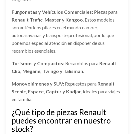
shopping_cart
400144EA0A
75,02 €
Furgonetas y Vehículos Comerciales:
Piezas para
MANGUETA DELANTERA DERECHA 400144EA0A
usado.
Renault Trafic, Master y Kangoo
. Estos modelos
RENAULT KADJAR (HA_, HL_) 1.2 TCE 130
DEPOSITO COMBUSTIBLE 172024EF0B
son auténticos pilares en el mundo camper,
autocaravanas y transporte profesional, por lo que
DEPOSITO COMBUSTIBLE 172024EF0B usado.
Ref:
2274301
OEM:
400144EA0A
RENAULT KADJAR (HA_, HL_) 1.2 TCE 130
ponemos especial atención en disponer de sus
Consultar
recambios esenciales.
Ref:
2274297
OEM:
172024EF0B
AMORTIGUADOR DELANTERO DERECHO
543024EA3A
Turismos y Compactos:
Recambios para
Renault
Consultar
Clio, Megane, Twingo y Talisman
.
AMORTIGUADOR DELANTERO DERECHO...
usado.
RENAULT KADJAR (HA_, HL_) 1.2 TCE 130
Monovolúmenes y SUV:
Repuestos para
Renault
Scenic, Espace, Captur y Kadjar
, ideales para viajes
Ref:
2274286
OEM:
543024EA3A
en familia.
Consultar
¿Qué tipo de piezas Renault
puedes encontrar en nuestro
stock?