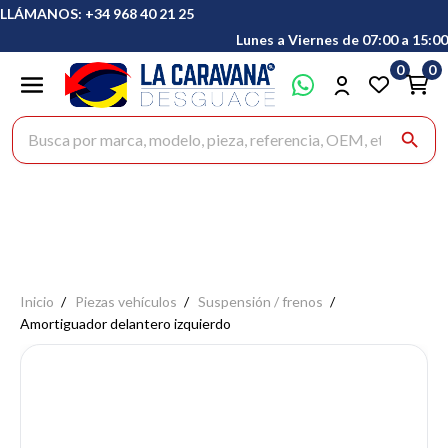
LLÁMANOS: +34 968 40 21 25
Lunes a Viernes de 07:00 a 15:00
0
0
Buscar productos
search
Inicio
Piezas vehículos
Suspensión / frenos
Amortiguador delantero izquierdo