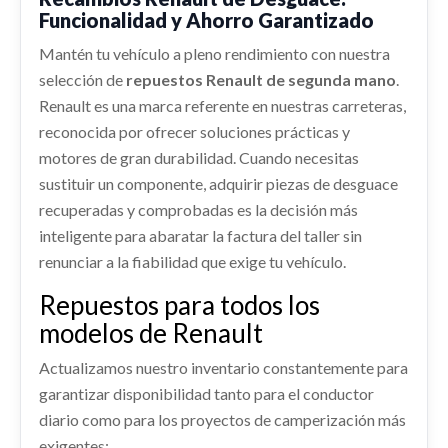
Funcionalidad y Ahorro Garantizado
RENAULT KADJAR (HA_, HL_) 1.2 TCE 130
Consultar
REFUERZO PARAGOLPES DELANTERO
Ref:
2274295
Mantén tu vehículo a pleno rendimiento con nuestra
AFORADOR
selección de
repuestos Renault de segunda mano
.
REFUERZO PARAGOLPES DELANTERO usado.
AFORADOR usado.
Consultar
RENAULT KADJAR (HA_, HL_) 1.2 TCE 130
Renault es una marca referente en nuestras carreteras,
RENAULT KADJAR (HA_, HL_) 1.2 TCE 130
reconocida por ofrecer soluciones prácticas y
Ref:
2274316
RETROVISOR IZQUIERDO
Ref:
2274280
motores de gran durabilidad. Cuando necesitas
ABS 476609543R
RETROVISOR IZQUIERDO usado.
sustituir un componente, adquirir piezas de desguace
Consultar
ABS 476609543R usado.
Consultar
RENAULT KADJAR (HA_, HL_) 1.2 TCE 130
recuperadas y comprobadas es la decisión más
RENAULT KADJAR (HA_, HL_) 1.2 TCE 130
Ref:
2274319
inteligente para abaratar la factura del taller sin
Ref:
2274279
OEM:
476609543R
renunciar a la fiabilidad que exige tu vehículo.
Consultar
Consultar
Repuestos para todos los
modelos de Renault
LLANTA 403006404R
LLANTA 403006404R usado.
Actualizamos nuestro inventario constantemente para
RENAULT KADJAR (HA_, HL_) 1.2 TCE 130
garantizar disponibilidad tanto para el conductor
Ref:
2376633
OEM:
403006404R
diario como para los proyectos de camperización más
MANGUETA DELANTERA DERECHA
exigentes: