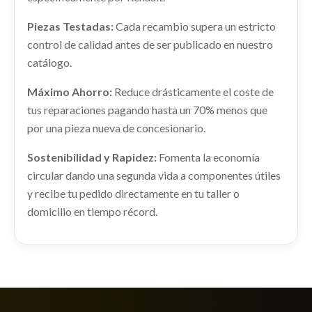
Piezas Testadas:
Cada recambio supera un estricto
control de calidad antes de ser publicado en nuestro
catálogo.
TRANSMISION DELANTERA DERECHA
391002670R
Máximo Ahorro:
Reduce drásticamente el coste de
RADIADOR AGUA 214104EB0B
tus reparaciones pagando hasta un 70% menos que
TRANSMISION DELANTERA DERECHA... usado.
RADIADOR AGUA 214104EB0B usado.
RENAULT KADJAR (HA_, HL_) 1.2 TCE 130
por una pieza nueva de concesionario.
RENAULT KADJAR (HA_, HL_) 1.2 TCE 130
Ref:
2274321
OEM:
391002670R
Ref:
2274315
OEM:
214104EB0B
Sostenibilidad y Rapidez:
Fomenta la economía
circular dando una segunda vida a componentes útiles
Consultar
Consultar
AMORTIGUADOR TRASERO IZQUIERDO
y recibe tu pedido directamente en tu taller o
domicilio en tiempo récord.
AMORTIGUADOR TRASERO IZQUIERDO usado.
RENAULT KADJAR (HA_, HL_) 1.2 TCE 130
Ref:
2274289
Consultar