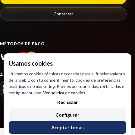
PUENTE DELANTERO usado.
RENAULT KADJAR (HA_, HL_) 1.2 TCE 130
Contactar
Ref:
2274309
Consultar
MÉTODOS DE PAGO
VISA
PayPal
Usamos cookies
Utilizamos cookies técnicas necesarias para el funcionamiento
ASOCIACIONES
de la web y, con tu consentimiento, cookies de preferencias,
analíticas y de marketing. Puedes aceptar todas, rechazarlas o
configurar su uso.
Ver política de cookies
Rechazar
Configurar
Copyright © 2026 Desarrollado por SeintoSoft
Aceptar todas