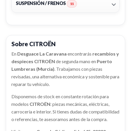
CITROËN BERLINGO STATION WAGON SX
Consultar
SUSPENSIÓN / FRENOS
11
Consultar
MULTISPACE
ALTERNADOR
TECHO
Ref:
2420122
ALTERNADOR usado.
TECHO usado.
CITROËN BERLINGO STATION WAGON SX
Consultar
CITROËN BERLINGO STATION WAGON SX
MULTISPACE
MULTISPACE
Sobre CITROËN
ASIENTO DELANTERO DERECHO
Ref:
2420112
Ref:
2420175
ASIENTO DELANTERO DERECHO usado.
En
Desguace La Caravana
encontrarás
recambios y
CERRADURA PUERTA DELANTERA
CITROËN BERLINGO STATION WAGON SX
Consultar
despieces CITROËN
de segunda mano en
Consultar
Puerto
MULTISPACE
IZQUIERDA
Lumbreras (Murcia)
. Trabajamos con piezas
TURBOCOMPRESOR
CERRADURA PUERTA DELANTERA IZQUIERDA
Ref:
2420117
revisadas, una alternativa económica y sostenible para
usado.
TURBOCOMPRESOR usado.
reparar tu vehículo.
CITROËN BERLINGO STATION WAGON SX
CITROËN BERLINGO STATION WAGON SX
Consultar
MULTISPACE
MULTISPACE
Disponemos de stock en constante rotación para
Ref:
2420133
ABS
Ref:
2420177
PILOTO TRASERO IZQUIERDO 6350FJ
modelos
CITROËN
: piezas mecánicas, eléctricas,
ABS usado.
carrocería e interior. Si tienes dudas de compatibilidad
PILOTO TRASERO IZQUIERDO 6350FJ usado.
Consultar
CITROËN BERLINGO STATION WAGON SX
Consultar
CITROËN BERLINGO STATION WAGON SX
o referencias, te asesoramos antes de la compra.
MULTISPACE
MULTISPACE
BOMBA DIRECCION
Ref:
2420109