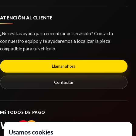
CITROËN BERLINGO STATION WAGON SX
MULTISPACE
ATENCIÓN AL CLIENTE
Ref:
2420138
AMORTIGUADOR TRASERO DERECHO
AMORTIGUADOR TRASERO DERECHO usado.
¿Necesitas ayuda para encontrar un recambio? Contacta
Consultar
CITROËN BERLINGO STATION WAGON SX
MANGUETA DELANTERA IZQUIERDA
con nuestro equipo y te ayudaremos a localizar la pieza
MULTISPACE
MANGUETA DELANTERA IZQUIERDA usado.
compatible para tu vehículo.
Ref:
2420115
CITROËN BERLINGO STATION WAGON SX
MULTISPACE
Consultar
Llamar ahora
MANDO ELEVALUNAS DELANTERO
Ref:
2420157
IZQUIERDO
Contactar
MANDO ELEVALUNAS DELANTERO IZQUIERDO
Consultar
usado.
CITROËN BERLINGO STATION WAGON SX
KIT AIRBAG
MULTISPACE
KIT AIRBAG usado.
Ref:
2420151
MÉTODOS DE PAGO
CITROËN BERLINGO STATION WAGON SX
MULTISPACE
VISA
PayPal
Consultar
Ref:
2420142
Usamos cookies