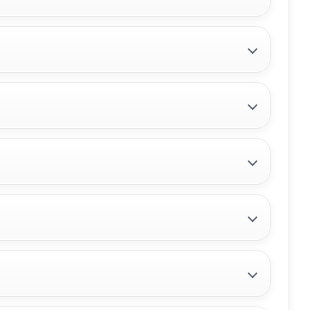
RDO
350FJ
WAGON SX