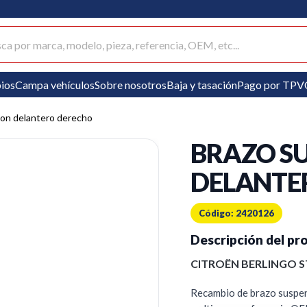
ar productos
ios
Campa vehículos
Sobre nosotros
Baja y tasación
Pago por TPV
ion delantero derecho
BRAZO S
DELANTE
Código: 2420126
Descripción del pr
CITROËN BERLINGO 
Recambio de brazo suspen