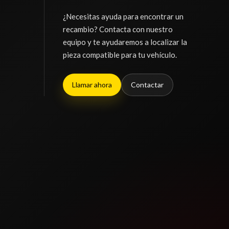
¿Necesitas ayuda para encontrar un
WAGON SX
recambio? Contacta con nuestro
equipo y te ayudaremos a localizar la
pieza compatible para tu vehículo.
Llamar ahora
Contactar
HA
LUNA DELANTERA IZQUIERDA
ado.
LUNA DELANTERA IZQUIERDA usado.
BOMBA SERVODIRECCION
WAGON SX
CITROËN BERLINGO STATION WAGON SX
MULTISPACE
BOMBA SERVODIRECCION usado.
Ref:
2420148
WAGON SX
CITROËN BERLINGO STATION WAGON SX
MULTISPACE
Consultar
Ref:
2420125
Consultar