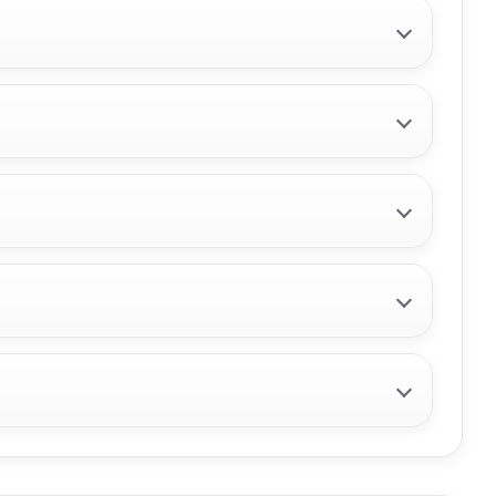
RAL
CERRADURA PUERTA TRASERA
IZQUIERDA
CERRADURA PUERTA TRASERA
IZQUIERDA usado.
WAGON SX
CITROËN BERLINGO STATION WAGON SX
MULTISPACE
Ref:
2420135
Consultar
MANGUETA DELANTERA
DERECHA
MANGUETA DELANTERA DERECHA
WAGON SX
usado.
QUE
CUADRO INSTRUMENTOS
CITROËN BERLINGO STATION WAGON SX
MULTISPACE