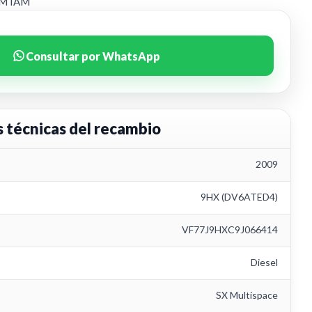
EM IAM
Consultar por WhatsApp
s técnicas del recambio
2009
9HX (DV6ATED4)
VF77J9HXC9J066414
Diesel
SX Multispace