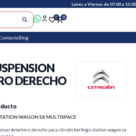
Lunes a Viernes de 07:00 a 15:00
0
0
search
Contacto
Blog
USPENSION
RO DERECHO
oducto
STATION WAGON SX MULTISPACE
sion delantero derecho para citroën berlingo station wagon sx