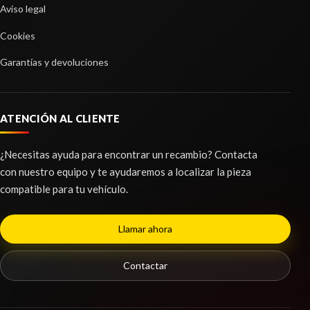
ELEVALUNAS DELANTERO DERECHO usado.
Aviso legal
PEUGEOT 508 ACTIVE
Ref:
2371081
Cookies
Ref:
2371071
Consultar
Garantías y devoluciones
BOMBA FRENO
Consultar
BOMBA FRENO usado.
PEUGEOT 508 ACTIVE
ATENCIÓN AL CLIENTE
Ref:
2371056
¿Necesitas ayuda para encontrar un recambio? Contacta
Consultar
con nuestro equipo y te ayudaremos a localizar la pieza
compatible para tu vehículo.
MANDO LUCES
MANDO LUCES usado.
PEUGEOT 508 ACTIVE
Llamar ahora
Ref:
2371092
Contactar
Consultar
JUEGO ASIENTOS COMPLETO
ELEVALUNAS DELANTERO IZQUIERDO
JUEGO ASIENTOS COMPLETO usado.