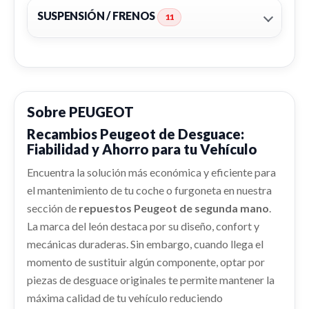
Consultar
PEUGEOT 508 ACTIVE
SUSPENSIÓN / FRENOS
11
ALETA DELANTERA DERECHA 7841CA
Ref:
2371124
SISTEMA AUDIO / RADIO CD
ALETA DELANTERA DERECHA 7841CA usado.
SISTEMA AUDIO / RADIO CD usado.
Consultar
PEUGEOT 508 ACTIVE
PEUGEOT 508 ACTIVE
Ref:
2371046
OEM:
7841CA
Ref:
2371121
Sobre PEUGEOT
PARASOL DERECHO
shopping_cart
53,03 €
PUERTA DELANTERA IZQUIERDA
Recambios Peugeot de Desguace:
PARASOL DERECHO usado.
Consultar
Fiabilidad y Ahorro para tu Vehículo
PEUGEOT 508 ACTIVE
9677684980
LLANTA 9671401480
PUERTA DELANTERA IZQUIERDA 9677684980
REFUERZO PARAGOLPES TRASERO
Ref:
2371107
Encuentra la solución más económica y eficiente para
CARTER
usado.
LLANTA 9671401480 usado.
el mantenimiento de tu coche o furgoneta en nuestra
REFUERZO PARAGOLPES TRASERO usado.
PEUGEOT 508 ACTIVE
PEUGEOT 508 ACTIVE
CARTER usado.
Consultar
PEUGEOT 508 ACTIVE
sección de
repuestos Peugeot de segunda mano
.
PEUGEOT 508 ACTIVE
Ref:
2371113
OEM:
9677684980
Ref:
2641350
OEM:
9671401480
La marca del león destaca por su diseño, confort y
Ref:
2371117
EVAPORADOR AIRE ACONDICIONADO
Ref:
2371062
mecánicas duraderas. Sin embargo, cuando llega el
SERVOFRENO
shopping_cart
shopping_cart
105,83 €
61,83 €
EVAPORADOR AIRE ACONDICIONADO usado.
momento de sustituir algún componente, optar por
Consultar
SERVOFRENO usado.
Consultar
PEUGEOT 508 ACTIVE
piezas de desguace originales te permite mantener la
PEUGEOT 508 ACTIVE
Ref:
2371075
máxima calidad de tu vehículo reduciendo
TRANSMISION DELANTERA IZQUIERDA
Ref:
2371120