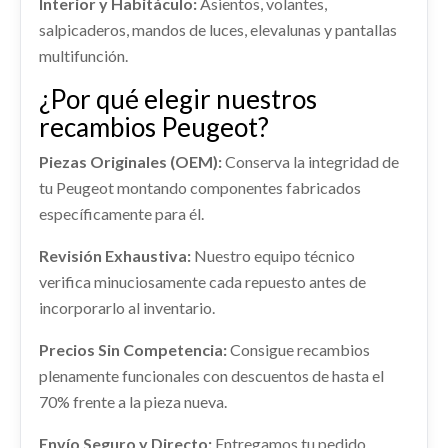
Interior y Habitáculo:
Asientos, volantes,
PEUGEOT 508 ACTIVE
salpicaderos, mandos de luces, elevalunas y pantallas
COLUMNA DIRECCION
Ref:
2371049
multifunción.
COLUMNA DIRECCION usado.
Consultar
¿Por qué elegir nuestros
PEUGEOT 508 ACTIVE
recambios Peugeot?
Ref:
2371066
CENTRALITA MOTOR UCE
Piezas Originales (OEM):
Conserva la integridad de
CENTRALITA MOTOR UCE usado.
Consultar
tu Peugeot montando componentes fabricados
PEUGEOT 508 ACTIVE
específicamente para él.
Ref:
2371064
BANDEJA TRASERA
Revisión Exhaustiva:
Nuestro equipo técnico
BANDEJA TRASERA usado.
Consultar
verifica minuciosamente cada repuesto antes de
PEUGEOT 508 ACTIVE
RETROVISOR DERECHO 8154SJ
incorporarlo al inventario.
Ref:
2371054
MOTOR COMPLETO RHHDW10CTED4
RETROVISOR DERECHO 8154SJ usado.
Precios Sin Competencia:
Consigue recambios
PEUGEOT 508 ACTIVE
MOTOR COMPLETO RHHDW10CTED4 usado.
Consultar
plenamente funcionales con descuentos de hasta el
PEUGEOT 508 ACTIVE
Ref:
2371118
OEM:
8154SJ
70% frente a la pieza nueva.
Ref:
2371101
OEM:
RHHDW10CTED4
AMORTIGUADOR DELANTERO
Consultar
Envío Seguro y Directo:
Entregamos tu pedido