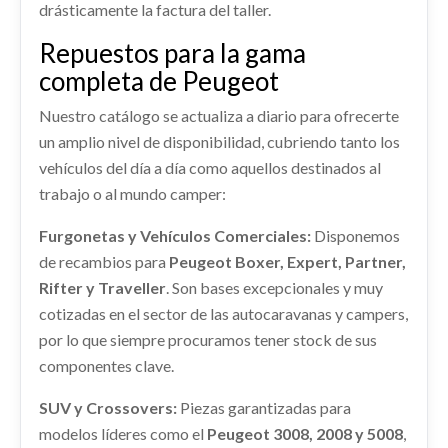
drásticamente la factura del taller.
TRANSMISION DELANTERA IZQUIERDA usado.
Consultar
Consultar
PEUGEOT 508 ACTIVE
Repuestos para la gama
completa de Peugeot
CAPO 7901S3
Ref:
2371125
ALTERNADOR
CAPO 7901S3 usado.
Nuestro catálogo se actualiza a diario para ofrecerte
ALTERNADOR usado.
Consultar
PEUGEOT 508 ACTIVE
un amplio nivel de disponibilidad, cubriendo tanto los
PEUGEOT 508 ACTIVE
Ref:
2371061
OEM:
7901S3
vehículos del día a día como aquellos destinados al
Ref:
2371048
PARASOL IZQUIERDO
trabajo o al mundo camper:
shopping_cart
145,43 €
PARASOL IZQUIERDO usado.
Consultar
Furgonetas y Vehículos Comerciales:
Disponemos
PEUGEOT 508 ACTIVE
PUERTA TRASERA DERECHA 9008X3
LLANTA 9671401480
de recambios para
Peugeot Boxer, Expert, Partner,
PARAGOLPES TRASERO 7410PE
Ref:
2371108
DEPOSITO COMBUSTIBLE
Rifter y Traveller
. Son bases excepcionales y muy
PUERTA TRASERA DERECHA 9008X3 usado.
LLANTA 9671401480 usado.
PARAGOLPES TRASERO 7410PE usado.
PEUGEOT 508 ACTIVE
PEUGEOT 508 ACTIVE
cotizadas en el sector de las autocaravanas y campers,
DEPOSITO COMBUSTIBLE usado.
Consultar
PEUGEOT 508 ACTIVE
PEUGEOT 508 ACTIVE
por lo que siempre procuramos tener stock de sus
Ref:
2371114
OEM:
9008X3
Ref:
2641351
OEM:
9671401480
Ref:
2371106
OEM:
7410PE
componentes clave.
MANDO CLIMATIZADOR
Ref:
2371069
ABS
shopping_cart
shopping_cart
88,23 €
61,83 €
MANDO CLIMATIZADOR usado.
shopping_cart
SUV y Crossovers:
Piezas garantizadas para
220,22 €
ABS usado.
Consultar
PEUGEOT 508 ACTIVE
PEUGEOT 508 ACTIVE
modelos líderes como el
Peugeot 3008, 2008 y 5008
,