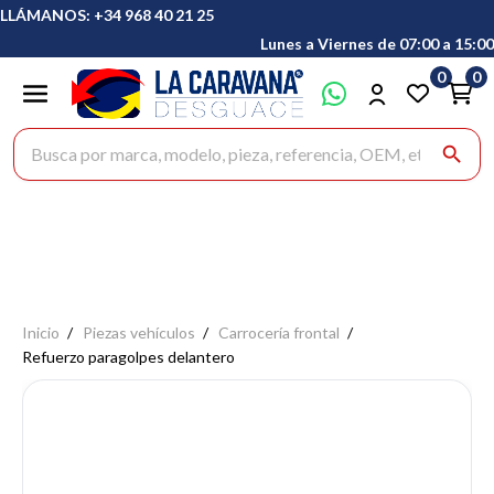
LLÁMANOS: +34 968 40 21 25
Lunes a Viernes de 07:00 a 15:00
0
0
Buscar productos
search
Inicio
Piezas vehículos
Carrocería frontal
Refuerzo paragolpes delantero