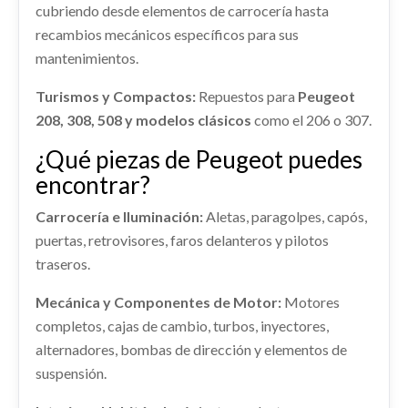
Ref:
2371090
cubriendo desde elementos de carrocería hasta
BOMBA DIRECCION
Ref:
2371045
recambios mecánicos específicos para sus
BOMBA DIRECCION usado.
Consultar
mantenimientos.
Consultar
PEUGEOT 508 ACTIVE
PANEL FRONTAL
Ref:
2371055
Turismos y Compactos:
Repuestos para
Peugeot
CENTRALITA AIRBAG
208, 308, 508 y modelos clásicos
PANEL FRONTAL usado.
como el 206 o 307.
CENTRALITA AIRBAG usado.
Consultar
PEUGEOT 508 ACTIVE
PEUGEOT 508 ACTIVE
¿Qué piezas de Peugeot puedes
Ref:
2371103
encontrar?
Ref:
2371063
APOYABRAZOS CENTRAL
Consultar
Carrocería e Iluminación:
Aletas, paragolpes, capós,
APOYABRAZOS CENTRAL usado.
Consultar
PEUGEOT 508 ACTIVE
puertas, retrovisores, faros delanteros y pilotos
PUERTA TRASERA IZQUIERDA 9006S0
traseros.
Ref:
2371053
DESPIECE MOTOR
PUERTA TRASERA IZQUIERDA 9006S0 usado.
Mecánica y Componentes de Motor:
Motores
PEUGEOT 508 ACTIVE
DESPIECE MOTOR usado.
Consultar
completos, cajas de cambio, turbos, inyectores,
PEUGEOT 508 ACTIVE
Ref:
2371115
OEM:
9006S0
alternadores, bombas de dirección y elementos de
Ref:
2371070
AMORTIGUADOR DELANTERO DERECHO
suspensión.
shopping_cart
79,43 €
AMORTIGUADOR DELANTERO DERECHO usado.
Consultar