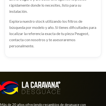
IZQUIERDO
Consultar
rápidamente donde lo necesites, listo para su
AMORTIGUADOR DELANTERO IZQUIERDO
instalación.
usado.
MANGUETA DELANTERA DERECHA
PEUGEOT 508 ACTIVE
Explora nuestro stock utilizando los filtros de
MANGUETA DELANTERA DERECHA usado.
Ref:
2371050
búsqueda por modelo y año. Si tienes dificultades para
PEUGEOT 508 ACTIVE
localizar la referencia exacta de tu pieza Peugeot,
Ref:
2371098
Consultar
CONMUTADOR DE ARRANQUE
contacta con nosotros y te asesoraremos
CONMUTADOR DE ARRANQUE usado.
personalmente.
Consultar
PEUGEOT 508 ACTIVE
Ref:
2371067
GUANTERA
GUANTERA usado.
Consultar
PEUGEOT 508 ACTIVE
TAPA EXTERIOR COMBUSTIBLE
Ref:
2371079
TAPA EXTERIOR COMBUSTIBLE usado.
PEUGEOT 508 ACTIVE
Consultar
Ref:
2371122
Más de 20 años ofreciendo recambios de desguace con