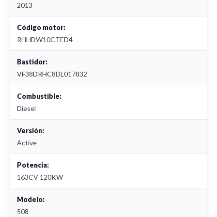
2013
Código motor:
RHHDW10CTED4
Bastidor:
VF38DRHC8DL017832
Combustible:
Diesel
Versión:
Active
Potencia:
163CV 120KW
Modelo:
508