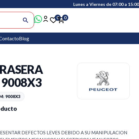
Lunes a Viernes de 07:00 a 15:00
0
0
search
Contacto
Blog
TRASERA
 9008X3
M: 9008X3
oducto
RESENTAR DEFECTOS LEVES DEBIDO A SU MANIPULACION