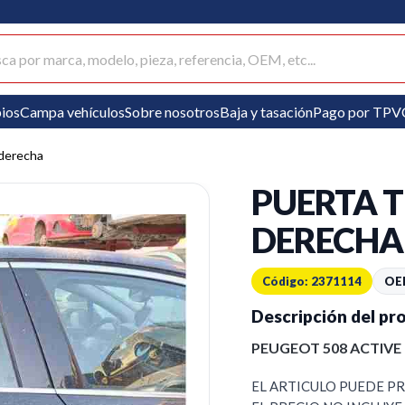
ar productos
ios
Campa vehículos
Sobre nosotros
Baja y tasación
Pago por TPV
 derecha
PUERTA 
DERECHA
Código: 2371114
OE
Descripción del pr
PEUGEOT 508 ACTIVE
EL ARTICULO PUEDE P