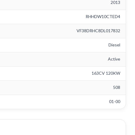
2013
RHHDW10CTED4
VF38DRHC8DL017832
Diesel
Active
163CV 120KW
508
01-00