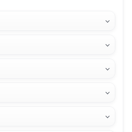
LLANTA 9671401480
LLANTA 9671401480 usado.
PEUGEOT 508 ACTIVE