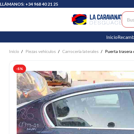
LLÁMANOS: +34 968 40 21 25
Busc
Inicio
Recamb
Inicio
Piezas vehículos
Carrocería laterales
Puerta trasera
-5%