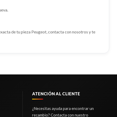
PEUGEOT 508 ACTIVE
ueva.
Consultar
Ref:
2371057
Consultar
 exacta de tu pieza Peugeot, contacta con nosotros y te
N
o.
TERA
A
LUNA TRASERA IZQUIERDA
ATENCIÓN AL CLIENTE
.
LUNA TRASERA IZQUIERDA usado.
PEUGEOT 508 ACTIVE
¿Necesitas ayuda para encontrar un
CO
recambio? Contacta con nuestro