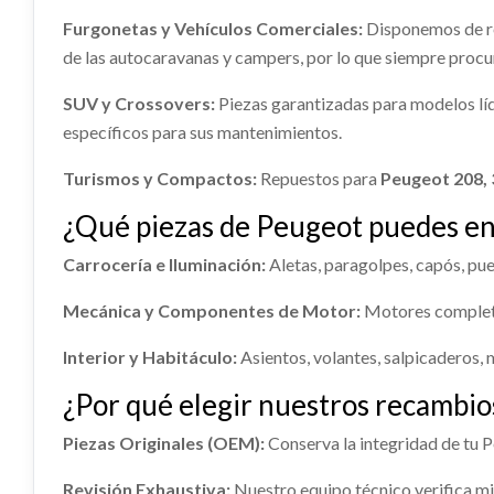
Consultar
Furgonetas y Vehículos Comerciales:
Disponemos de r
Ref:
2371120
Ref:
23
de las autocaravanas y campers, por lo que siempre proc
MANGUETA DELANTERA
MANGU
Consultar
SUV y Crossovers:
Piezas garantizadas para modelos lí
DERECHA
IZQUI
específicos para sus mantenimientos.
MANGUETA DELANTERA DERECHA
MANGUE
CONMUTADOR DE ARRANQUE
CUADR
usado.
usado.
Turismos y Compactos:
Repuestos para
Peugeot 208, 
PEUGEOT 508 ACTIVE
PEUGEOT
CONMUTADOR DE ARRANQUE usado.
CUADRO
¿Qué piezas de Peugeot puedes e
Ref:
2371098
Ref:
23
PEUGEOT 508 ACTIVE
PEUGEOT
GUANTERA
GUARN
Carrocería e Iluminación:
Aletas, paragolpes, capós, puer
DELAN
Consultar
Ref:
2371067
Ref:
23
GUANTERA usado.
GUARNE
Mecánica y Componentes de Motor:
Motores completos
PEUGEOT 508 ACTIVE
DERECHA
ELEVALUNAS TRASERO DERECHO
ELEVA
Consultar
PEUGEOT
Interior y Habitáculo:
Asientos, volantes, salpicaderos, 
IZQUI
Ref:
2371079
Ref:
23
ELEVALUNAS TRASERO DERECHO
¿Por qué elegir nuestros recambi
ELEVAL
usado.
usado.
Consultar
AMORTIGUADOR TRASERO
AMORT
PEUGEOT 508 ACTIVE
Piezas Originales (OEM):
Conserva la integridad de tu
PEUGEOT
DERECHO
IZQUI
Ref:
2371073
Ref:
23
Revisión Exhaustiva:
Nuestro equipo técnico verifica mi