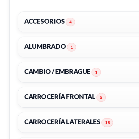
ACCESORIOS
4
ALUMBRADO
1
CAMBIO / EMBRAGUE
1
CARROCERÍA FRONTAL
5
LLANTA 9671401480
LLANTA
CARROCERÍA LATERALES
18
LLANTA 9671401480 usado.
LLANTA 
PEUGEOT 508 ACTIVE
PEUGEOT