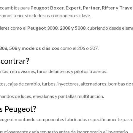
Consultar
Consultar
Consultar
Consultar
PEUGEOT 508 ACTIVE
ecambios para
Peugeot Boxer, Expert, Partner, Rifter y Travel
71045
Ref:
2371049
uramos tener stock de sus componentes clave.
ETA DELANTERA
Consultar
Consultar
deres como el
Peugeot 3008, 2008 y 5008
, cubriendo desde elem
ERDA
TA DELANTERA IZQUIERDA
O INSTRUMENTOS
MANDO ELEVALUNAS
308, 508 y modelos clásicos
como el 206 o 307.
 508 ACTIVE
DELANTERO IZQUIERDO
 INSTRUMENTOS usado.
MANDO ELEVALUNAS DELANT
ncontrar?
71099
 508 ACTIVE
IZQUIERDO usado.
ECIDO PUERTA
GUARNECIDO PUERTA
PEUGEOT 508 ACTIVE
tas, retrovisores, faros delanteros y pilotos traseros.
TERA DERECHA
DELANTERA IZQUIERDA
Consultar
71068
Ref:
2371091
CIDO PUERTA DELANTERA
GUARNECIDO PUERTA DELANT
, cajas de cambio, turbos, inyectores, alternadores, bombas de 
 usado.
IZQUIERDA usado.
LUNAS TRASERO
LUNA CUSTODIA DELANT
Consultar
 508 ACTIVE
PEUGEOT 508 ACTIVE
Consultar
mandos de luces, elevalunas y pantallas multifunción.
ERDO
DERECHA
71080
Ref:
2371081
os Peugeot?
UNAS TRASERO IZQUIERDO
LUNA CUSTODIA DELANTERA 
usado.
IGUADOR TRASERO
BOMBA FRENO
Consultar
Consultar
 Peugeot montando componentes fabricados específicamente para é
 508 ACTIVE
PEUGEOT 508 ACTIVE
ERDO
71074
Ref:
2371084
nuciosamente cada repuesto antes de incorporarlo al inventario.
BOMBA FRENO usado.