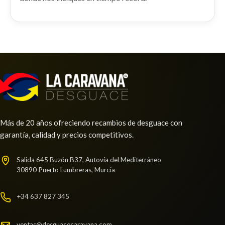
MANDO ELEVALUNAS DELANTERO
IZQUIERDO
MANDO ELEVALUNAS DELANTERO IZQUIERDO
usado.
LUNA CUSTODIA TRASERA IZQUIERDA
SEAT EXEO BERLINA (3R2) SPORT
Más de 20 años ofreciendo recambios de desguace con
LUNA CUSTODIA TRASERA IZQUIERDA usado.
Ref:
2121169
garantía, calidad y precios competitivos.
SEAT EXEO BERLINA (3R2) SPORT
Ref:
2121164
Consultar
Salida 645 Buzón B37, Autovía del Mediterráneo
30890 Puerto Lumbreras, Murcia
Consultar
+34 637 827 345
ventas@desguacecaravana.com