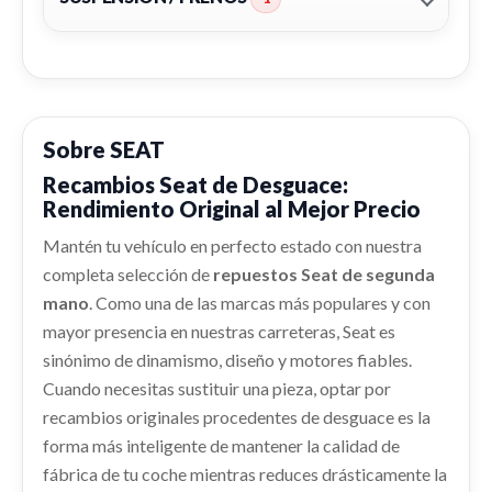
Ref:
2121177
Ref:
2121139
ALTERNADOR
Consultar
ALTERNADOR usado.
Consultar
SEAT EXEO BERLINA (3R2) SPORT
ELEVALUNAS DELANTERO IZQUIERDO
Ref:
2121137
Sobre SEAT
BANDEJA TRASERA
ELEVALUNAS DELANTERO IZQUIERDO usado.
Recambios Seat de Desguace:
BANDEJA TRASERA usado.
Consultar
SEAT EXEO BERLINA (3R2) SPORT
Rendimiento Original al Mejor Precio
SEAT EXEO BERLINA (3R2) SPORT
Ref:
2121153
PORTON TRASERO
Ref:
2121138
Mantén tu vehículo en perfecto estado con nuestra
CATALIZADOR
completa selección de
repuestos Seat de segunda
PORTON TRASERO usado.
Consultar
CATALIZADOR usado.
Consultar
SEAT EXEO BERLINA (3R2) SPORT
mano
. Como una de las marcas más populares y con
SEAT EXEO BERLINA (3R2) SPORT
mayor presencia en nuestras carreteras, Seat es
Ref:
2121182
CONDENSADOR / RADIADOR AIRE
Ref:
2121143
sinónimo de dinamismo, diseño y motores fiables.
ABS
ACONDICIONADO
Cuando necesitas sustituir una pieza, optar por
Consultar
ABS usado.
Consultar
CONDENSADOR / RADIADOR AIRE... usado.
recambios originales procedentes de desguace es la
SEAT EXEO BERLINA (3R2) SPORT
SEAT EXEO BERLINA (3R2) SPORT
forma más inteligente de mantener la calidad de
MANGUETA DELANTERA DERECHA
Ref:
2121134
Ref:
2121149
fábrica de tu coche mientras reduces drásticamente la
MANGUETA DELANTERA DERECHA usado.