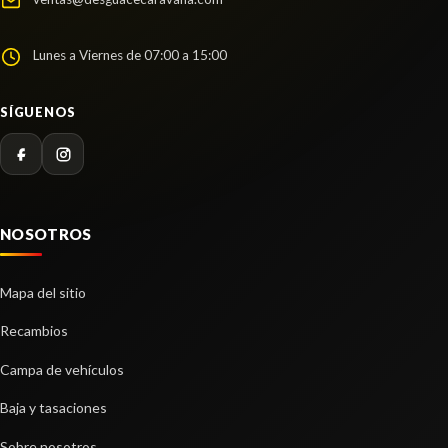
Lunes a Viernes de 07:00 a 15:00
SÍGUENOS
MANDO LUCES
MANDO LUCES usado.
NOSOTROS
LUNA DELANTERA DERECHA
SEAT EXEO BERLINA (3R2) SPORT
LUNA DELANTERA DERECHA usado.
Ref:
2121170
Mapa del sitio
SEAT EXEO BERLINA (3R2) SPORT
Ref:
2121165
Recambios
Consultar
Campa de vehículos
Consultar
Baja y tasaciones
Sobre nosotros