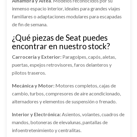
Alhambra y Altea
. Modelos reconocidos por su
Ref:
2121195
TRANSMISION DELANTERA DERECHA usado.
inmenso espacio interior, ideales para grandes viajes
SEAT EXEO BERLINA (3R2) SPORT
Consultar
familiares o adaptaciones modulares para escapadas
Ref:
2121193
de fin de semana.
CUADRO INSTRUMENTOS
¿Qué piezas de Seat puedes
CUADRO INSTRUMENTOS usado.
Consultar
SEAT EXEO BERLINA (3R2) SPORT
encontrar en nuestro stock?
ELEVALUNAS TRASERO IZQUIERDO
Ref:
2121150
Carrocería y Exterior:
Paragolpes, capós, aletas,
ELEVALUNAS TRASERO IZQUIERDO usado.
JUEGO ASIENTOS COMPLETO
puertas, espejos retrovisores, faros delanteros y
Consultar
SEAT EXEO BERLINA (3R2) SPORT
pilotos traseros.
JUEGO ASIENTOS COMPLETO usado.
Ref:
2121155
SEAT EXEO BERLINA (3R2) SPORT
Mecánica y Motor:
Motores completos, cajas de
Ref:
2121159
cambio, turbos, compresores de aire acondicionado,
Consultar
alternadores y elementos de suspensión o frenado.
Consultar
Interior y Electrónica:
Asientos, volantes, cuadros de
mandos, botoneras de elevalunas, pantallas de
infoentretenimiento y centralitas.