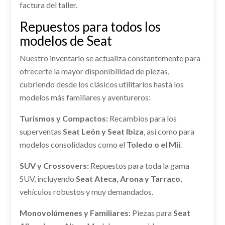
factura del taller.
Consultar
SEAT EXEO BERLINA (3R2) SPORT
Consultar
Repuestos para todos los
Ref:
2121173
CENTRALITA MOTOR UCE
modelos de Seat
CENTRALITA MOTOR UCE usado.
Consultar
Nuestro inventario se actualiza constantemente para
SEAT EXEO BERLINA (3R2) SPORT
ofrecerte la mayor disponibilidad de piezas,
ELEVALUNAS TRASERO DERECHO
Ref:
2121145
CINTURON SEGURIDAD DELANTERO
cubriendo desde los clásicos utilitarios hasta los
ELEVALUNAS TRASERO DERECHO usado.
IZQUIERDO
modelos más familiares y aventureros:
Consultar
SEAT EXEO BERLINA (3R2) SPORT
CINTURON SEGURIDAD DELANTERO... usado.
Ref:
2121154
Turismos y Compactos:
Recambios para los
SEAT EXEO BERLINA (3R2) SPORT
REFUERZO PARAGOLPES TRASERO
INTERCOOLER
superventas
Seat León y Seat Ibiza
, así como para
Ref:
2121147
REFUERZO PARAGOLPES TRASERO usado.
Consultar
modelos consolidados como el
INTERCOOLER usado.
Toledo o el Mii
.
SEAT EXEO BERLINA (3R2) SPORT
SEAT EXEO BERLINA (3R2) SPORT
Consultar
SUV y Crossovers:
Repuestos para toda la gama
Ref:
2121187
Ref:
2121158
SUV, incluyendo
Seat Ateca, Arona y Tarraco
,
VENTILADOR CALEFACCION
Consultar
vehículos robustos y muy demandados.
Consultar
VENTILADOR CALEFACCION usado.
SEAT EXEO BERLINA (3R2) SPORT
Monovolúmenes y Familiares:
Piezas para
Seat
TRANSMISION DELANTERA DERECHA