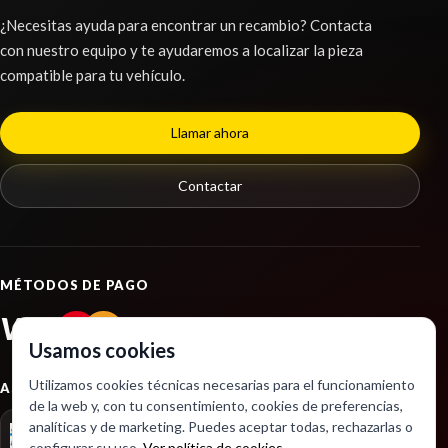
¿Necesitas ayuda para encontrar un recambio? Contacta
con nuestro equipo y te ayudaremos a localizar la pieza
compatible para tu vehículo.
Llamar ahora
Contactar
MÉTODOS DE PAGO
LUNA TRASERA DERECHA
VISA
PayPal
LUNA TRASERA DERECHA usado.
SEAT EXEO BERLINA (3R2) SPORT
Usamos cookies
Ref:
2121167
Utilizamos cookies técnicas necesarias para el funcionamiento
ASOCIACIONES
de la web y, con tu consentimiento, cookies de preferencias,
analíticas y de marketing. Puedes aceptar todas, rechazarlas o
Consultar
configurar su uso.
Ver política de cookies