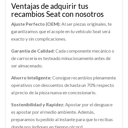
Ventajas de adquirir tus
TRANSMISION DELANTERA IZQUIERDA
recambios Seat con nosotros
TRANSMISION DELANTERA IZQUIERDA usado.
SEAT EXEO BERLINA (3R2) SPORT
Ajuste Perfecto (OEM):
Al ser piezas originales, te
Ref:
2121194
garantizamos que el acople en tu vehículo Seat será
ELECTROVENTILADOR
exacto y sin complicaciones.
ELECTROVENTILADOR usado.
Consultar
SEAT EXEO BERLINA (3R2) SPORT
Garantía de Calidad:
Cada componente mecánico o
LUNA CUSTODIA TRASERA DERECHA
Ref:
2121151
de carrocería es testeado minuciosamente antes de
LUNA CUSTODIA TRASERA DERECHA usado.
ser almacenado.
Consultar
SEAT EXEO BERLINA (3R2) SPORT
Ahorro Inteligente:
Consigue recambios plenamente
Ref:
2121163
operativos con descuentos de hasta un 70% respecto
al precio de la pieza nueva en concesionario.
Consultar
Sostenibilidad y Rapidez:
Apostar por el desguace
es apostar por el medio ambiente. Además,
preparamos tu pedido al instante para que lo recibas
donde nos indiques en tiempo récord.