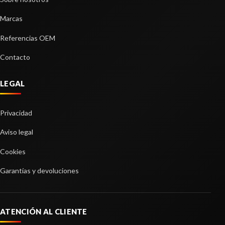
Marcas
Referencias OEM
Contacto
LEGAL
Privacidad
MOTOR ARRANQUE
MOTOR ARRANQUE usado.
Aviso legal
LUNA DELANTERA IZQUIERDA
SEAT EXEO BERLINA (3R2) SPORT
LUNA DELANTERA IZQUIERDA usado.
Cookies
Ref:
2121175
SEAT EXEO BERLINA (3R2) SPORT
Garantías y devoluciones
Ref:
2121166
Consultar
Consultar
ATENCIÓN AL CLIENTE