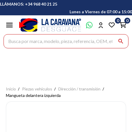
LLÁMANOS: +34 968 40 21 25
Lunes a Viernes de 07:00 a 15:00
0
0
Buscar productos
search
Inicio
Piezas vehículos
Dirección / transmisión
Mangueta delantera izquierda