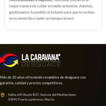
shopping_cart
22,28 €
TRANSMISION DELANTERA IZQUIERDA usado.
mejor manera de cuidar el medio ambiente. Además,
Ref:
2252834
NISSAN JUKE (F15) ACENTA
gestionamos tu pedido al instante para que lo recibas
Ref:
2252867
en tu domicilio o taller en tiempo récord.
Consultar
MANDO LUCES 255601KK0A
MANDO LUCES 255601KK0A usado.
Consultar
NISSAN JUKE (F15) ACENTA
Ref:
2391229
OEM:
255601KK0A
shopping_cart
49,78 €
Más de 20 años ofreciendo recambios de desguace con
ELEVALUNAS DELANTERO DERECHO
garantía, calidad y precios competitivos.
807201KA0A
ELEVALUNAS DELANTERO DERECHO... usado.
Salida 645 Buzón B37, Autovía del Mediterráneo
AMORTIGUADOR TRASERO IZQUIERDO
30890 Puerto Lumbreras, Murcia
NISSAN JUKE (F15) ACENTA