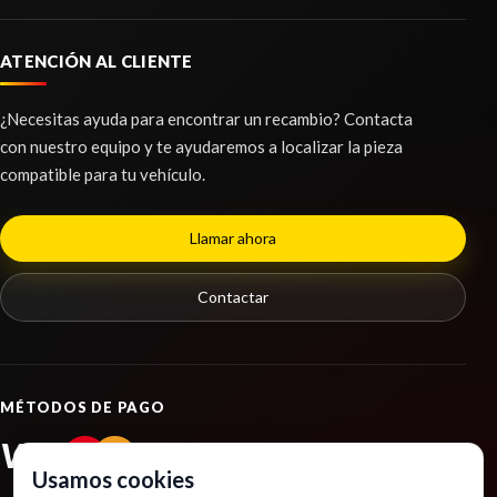
RETROVISOR DERECHO 963011KA2C usado.
NISSAN JUKE (F15) ACENTA
ATENCIÓN AL CLIENTE
BRAZO SUSPENSION DELANTERO
Ref:
2252863
OEM:
963011KA2C
IZQUIERDO
¿Necesitas ayuda para encontrar un recambio? Contacta
BRAZO SUSPENSION DELANTERO IZQUIERDO
shopping_cart
con nuestro equipo y te ayudaremos a localizar la pieza
91,58 €
usado.
compatible para tu vehículo.
NISSAN JUKE (F15) ACENTA
Ref:
2252837
Llamar ahora
Consultar
Contactar
MÉTODOS DE PAGO
VISA
PayPal
Usamos cookies