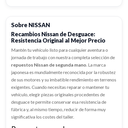
Ref:
2252852
OEM:
265551KA0A
ALETA DELANTERA DERECHA
CENTRALITA MOTOR UCE 237031KH0A usado.
Consultar
NISSAN JUKE (F15) ACENTA
F31001KKAA
shopping_cart
66,28 €
ALETA DELANTERA DERECHA F31001KKAA
Ref:
2442932
OEM:
237031KH0A
Sobre NISSAN
AIRBAG CORTINA DELANTERO DERECHO
usado.
NISSAN JUKE (F15) ACENTA
CERRADURA PUERTA DELANTERA
Recambios Nissan de Desguace:
AIRBAG CORTINA DELANTERO DERECHO usado.
shopping_cart
110,28 €
Resistencia Original al Mejor Precio
NISSAN JUKE (F15) ACENTA
IZQUIERDA 80501BA60B
Ref:
2252830
OEM:
F31001KKAA
CERRADURA PUERTA DELANTERA... usado.
PORTON TRASERO K01001KAAE
Ref:
2252827
Mantén tu vehículo listo para cualquier aventura o
INTERCOOLER
NISSAN JUKE (F15) ACENTA
shopping_cart
88,28 €
jornada de trabajo con nuestra completa selección de
PORTON TRASERO K01001KAAE usado.
INTERCOOLER usado.
Consultar
NISSAN JUKE (F15) ACENTA
Ref:
2408912
OEM:
80501BA60B
repuestos Nissan de segunda mano
. La marca
NISSAN JUKE (F15) ACENTA
japonesa es mundialmente reconocida por la robustez
Ref:
2252853
OEM:
K01001KAAE
Ref:
2252845
shopping_cart
de sus motores y su imbatible rendimiento en terrenos
45,38 €
ABS 47660BX80A
shopping_cart
exigentes. Cuando necesitas reparar o mantener tu
110,28 €
ABS 47660BX80A usado.
Consultar
vehículo, elegir piezas originales procedentes de
NISSAN JUKE (F15) ACENTA
desguace te permite conservar esa resistencia de
MANGUETA DELANTERA DERECHA
Ref:
2252826
OEM:
47660BX80A
fábrica y, al mismo tiempo, reducir de forma muy
PILOTO DELANTERO IZQUIERDO
MANGUETA DELANTERA DERECHA usado.
significativa los costes del taller.
shopping_cart
NISSAN JUKE (F15) ACENTA
261201KL0B
110,28 €
PILOTO DELANTERO IZQUIERDO 261201KL0B