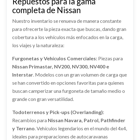
Repuestos para la gama
Ref:
2252846
CUADRO INSTRUMENTOS 24810BX90B
usado.
completa de Nissan
NISSAN JUKE (F15) ACENTA
CUADRO INSTRUMENTOS 24810BX90B usado.
Consultar
Nuestro inventario se renueva de manera constante
NISSAN JUKE (F15) ACENTA
Ref:
2392243
OEM:
261201KL0B
ALETA DELANTERA IZQUIERDA
para ofrecerte la pieza exacta que buscas, dando gran
Ref:
2252842
OEM:
24810BX90B
F31011KKAA
AIRBAG CORTINA DELANTERO
cobertura a los vehículos más enfocados en la carga,
shopping_cart
99,28 €
IZQUIERDO
ALETA DELANTERA IZQUIERDA F31011KKAA
los viajes y la naturaleza:
shopping_cart
77,28 €
usado.
CERRADURA PUERTA TRASERA DERECHA
AIRBAG CORTINA DELANTERO IZQUIERDO
NISSAN JUKE (F15) ACENTA
usado.
Furgonetas y Vehículos Comerciales:
Piezas para
82500BA60A
REFUERZO PARAGOLPES TRASERO
NISSAN JUKE (F15) ACENTA
RADIADOR AGUA
Nissan Primastar, NV200, NV300, NV400 e
Ref:
2252831
OEM:
F31011KKAA
CERRADURA PUERTA TRASERA DERECHA...
850321K11B
usado.
Interstar
RADIADOR AGUA usado.
Ref:
2252828
. Modelos con un gran volumen de carga que
REFUERZO PARAGOLPES TRASERO... usado.
NISSAN JUKE (F15) ACENTA
shopping_cart
NISSAN JUKE (F15) ACENTA
se han convertido en opciones favoritas para quienes
88,28 €
NISSAN JUKE (F15) ACENTA
Consultar
buscan camperizar una furgoneta de tamaño medio o
Ref:
2408913
OEM:
82500BA60A
Ref:
2252860
AMORTIGUADOR DELANTERO DERECHO
Ref:
2252862
OEM:
850321K11B
grande con gran versatilidad.
AMORTIGUADOR DELANTERO DERECHO usado.
shopping_cart
Consultar
54,18 €
shopping_cart
NISSAN JUKE (F15) ACENTA
77,28 €
Todoterrenos y Pick-ups (Overlanding):
Recambios para
Nissan Navara, Patrol, Pathfinder
MANGUETA DELANTERA IZQUIERDA
Ref:
2252832
y Terrano
. Vehículos legendarios en el mundo del 4x4,
MANGUETA DELANTERA IZQUIERDA usado.
ideales para preparaciones de autocaravanas
Consultar
NISSAN JUKE (F15) ACENTA