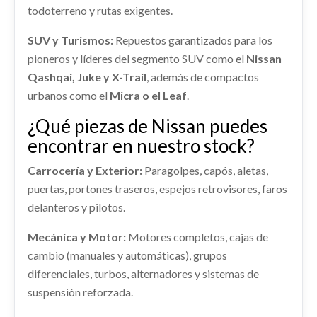
PILOTO DELANTERO DERECHO
todoterreno y rutas exigentes.
Ref:
2252847
261201KL0B
SISTEMA NAVEGACION GPS 25915BX80B
SUV y Turismos:
Repuestos garantizados para los
PILOTO DELANTERO DERECHO 261201KL0B
SISTEMA NAVEGACION GPS 25915BX80B usado.
Consultar
pioneros y líderes del segmento SUV como el
Nissan
usado.
NISSAN JUKE (F15) ACENTA
NISSAN JUKE (F15) ACENTA
Qashqai, Juke y X-Trail
, además de compactos
Ref:
2391190
OEM:
25915BX80B
urbanos como el
Micra o el Leaf
.
Ref:
2392244
OEM:
261201KL0B
PANEL FRONTAL
shopping_cart
¿Qué piezas de Nissan puedes
165,28 €
AIRBAG DELANTERO IZQUIERDO
PANEL FRONTAL usado.
shopping_cart
99,28 €
encontrar en nuestro stock?
NISSAN JUKE (F15) ACENTA
AIRBAG DELANTERO IZQUIERDO usado.
NISSAN JUKE (F15) ACENTA
CERRADURA PUERTA TRASERA
DESPIECE MOTOR HR16
Ref:
2252848
Carrocería y Exterior:
Paragolpes, capós, aletas,
IZQUIERDA 82501BA60A
DESPIECE MOTOR HR16 usado.
Ref:
2252829
puertas, portones traseros, espejos retrovisores, faros
NISSAN JUKE (F15) ACENTA
CERRADURA PUERTA TRASERA IZQUIERDA...
Consultar
delanteros y pilotos.
usado.
Consultar
Ref:
2507991
OEM:
HR16
NISSAN JUKE (F15) ACENTA
AMORTIGUADOR DELANTERO
Mecánica y Motor:
Motores completos, cajas de
IZQUIERDO
Ref:
2408914
OEM:
82501BA60A
cambio (manuales y automáticas), grupos
Consultar
AMORTIGUADOR DELANTERO IZQUIERDO
diferenciales, turbos, alternadores y sistemas de
usado.
shopping_cart
22,29 €
suspensión reforzada.
TRANSMISION DELANTERA DERECHA
NISSAN JUKE (F15) ACENTA
TRANSMISION DELANTERA DERECHA usado.