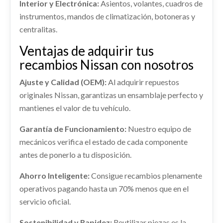
Interior y Electrónica:
Asientos, volantes, cuadros de
Ref:
2252833
NISSAN JUKE (F15) ACENTA
instrumentos, mandos de climatización, botoneras y
Ref:
2252866
Consultar
centralitas.
MODULO ELECTRONICO 277601KK0A
FARO DERECHO 260101KA0A
MODULO ELECTRONICO 277601KK0A usado.
Ventajas de adquirir tus
Consultar
FARO DERECHO 260101KA0A usado.
NISSAN JUKE (F15) ACENTA
recambios Nissan con nosotros
NISSAN JUKE (F15) ACENTA
Ref:
2391222
OEM:
277601KK0A
Ajuste y Calidad (OEM):
Al adquirir repuestos
Ref:
2252843
OEM:
260101KA0A
originales Nissan, garantizas un ensamblaje perfecto y
shopping_cart
33,28 €
VOLANTE
shopping_cart
mantienes el valor de tu vehículo.
88,28 €
VOLANTE usado.
NISSAN JUKE (F15) ACENTA
Garantía de Funcionamiento:
Nuestro equipo de
mecánicos verifica el estado de cada componente
Ref:
2252868
MANETA EXTERIOR TRASERA DERECHA
antes de ponerlo a tu disposición.
82606BA60A
Consultar
MANETA EXTERIOR TRASERA DERECHA... usado.
Ahorro Inteligente:
Consigue recambios plenamente
NISSAN JUKE (F15) ACENTA
operativos pagando hasta un 70% menos que en el
AMORTIGUADOR TRASERO DERECHO
servicio oficial.
Ref:
2409667
OEM:
82606BA60A
AMORTIGUADOR TRASERO DERECHO usado.
TRANSMISION DELANTERA IZQUIERDA
Sostenibilidad y Rapidez:
Reutilizar piezas es la
NISSAN JUKE (F15) ACENTA