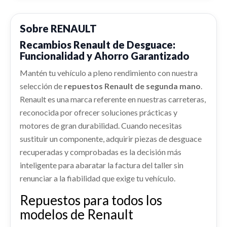
Ref:
2256890
OEM:
8200755590
CENTRALITA MOTOR UCE 237104328S... usado.
RENAULT KANGOO EXPRESS (FW0/1_) 1.5 DCI 80
(FW15)
Sobre RENAULT
MANETA INTERIOR DELANTERA DERECHA
Consultar
8200310580
Recambios Renault de Desguace:
Ref:
2256872
OEM:
237104328S
Funcionalidad y Ahorro Garantizado
MANETA INTERIOR DELANTERA DERECHA...
usado.
shopping_cart
53,03 €
Mantén tu vehículo a pleno rendimiento con nuestra
RENAULT KANGOO EXPRESS (FW0/1_) 1.5 DCI 80
RADIADOR AGUA 214102845R
(FW15)
selección de
repuestos Renault de segunda mano
.
RADIADOR AGUA 214102845R usado.
Renault es una marca referente en nuestras carreteras,
RETROVISOR DERECHO 7701068835
Ref:
2256888
OEM:
8200310580
RENAULT KANGOO EXPRESS (FW0/1_) 1.5 DCI 80
reconocida por ofrecer soluciones prácticas y
(FW15)
RETROVISOR DERECHO 7701068835 usado.
motores de gran durabilidad. Cuando necesitas
AMORTIGUADOR DELANTERO DERECHO
Consultar
RENAULT KANGOO EXPRESS (FW0/1_) 1.5 DCI 80
Ref:
2256903
OEM:
214102845R
(FW15)
543029762R
sustituir un componente, adquirir piezas de desguace
recuperadas y comprobadas es la decisión más
Ref:
2256904
OEM:
7701068835
AMORTIGUADOR DELANTERO DERECHO...
Consultar
usado.
inteligente para abaratar la factura del taller sin
RENAULT KANGOO EXPRESS (FW0/1_) 1.5 DCI 80
renunciar a la fiabilidad que exige tu vehículo.
Consultar
(FW15)
Repuestos para todos los
MANGUETA DELANTERA IZQUIERDA
Ref:
2256862
OEM:
543029762R
modelos de Renault
8200755585
Consultar
MANGUETA DELANTERA IZQUIERDA... usado.