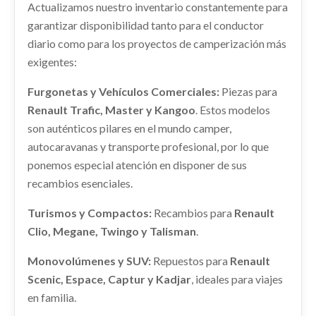
Actualizamos nuestro inventario constantemente para
RENAULT KANGOO EXPRESS (FW0/1_) 1.5 DCI 80
CUADRO INSTRUMENTOS
garantizar disponibilidad tanto para el conductor
(FW15)
CUADRO INSTRUMENTOS usado.
diario como para los proyectos de camperización más
Ref:
2256891
OEM:
8200755585
RENAULT KANGOO EXPRESS (FW0/1_) 1.5 DCI 80
exigentes:
(FW15)
Consultar
Ref:
2256879
Furgonetas y Vehículos Comerciales:
Piezas para
MANETA INTERIOR DELANTERA
Renault Trafic, Master y Kangoo
. Estos modelos
IZQUIERDA 8200310579
Consultar
son auténticos pilares en el mundo camper,
MANETA INTERIOR DELANTERA IZQUIERDA...
DESPIECE MOTOR K9KU8
autocaravanas y transporte profesional, por lo que
usado.
DESPIECE MOTOR K9KU8 usado.
ponemos especial atención en disponer de sus
RENAULT KANGOO EXPRESS (FW0/1_) 1.5 DCI 80
CERRADURA PUERTA DELANTERA
RENAULT KANGOO EXPRESS (FW0/1_) 1.5 DCI 80
(FW15)
recambios esenciales.
(FW15)
IZQUIERDA 8200497579
Ref:
2256889
OEM:
8200310579
CERRADURA PUERTA DELANTERA... usado.
Ref:
2354019
OEM:
K9KU8
Turismos y Compactos:
Recambios para
Renault
RENAULT KANGOO EXPRESS (FW0/1_) 1.5 DCI 80
Clio, Megane, Twingo y Talisman
.
AMORTIGUADOR DELANTERO
Consultar
(FW15)
Consultar
IZQUIERDO 543029762R
Monovolúmenes y SUV:
Repuestos para
Renault
Ref:
2256874
OEM:
8200497579
AMORTIGUADOR DELANTERO IZQUIERDO...
Scenic, Espace, Captur y Kadjar
, ideales para viajes
usado.
Consultar
en familia.
RENAULT KANGOO EXPRESS (FW0/1_) 1.5 DCI 80
(FW15)