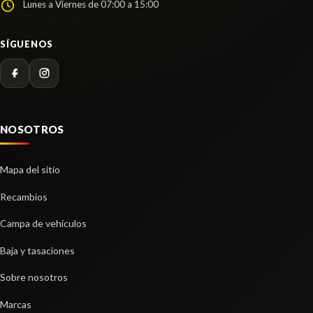
Lunes a Viernes de 07:00 a 15:00
DERECHA 7701478188 / 806B05993R
MANETA EXTERIOR DELANTERA DERECHA...
BRAZO SUSPENSION DELANTERO
usado.
SÍGUENOS
DERECHO
RENAULT KANGOO EXPRESS (FW0/1_) 1.5 DCI 80
(FW15)
BRAZO SUSPENSION DELANTERO DERECHO
usado.
Ref:
2256886
OEM:
7701478188 / 806B05993R
RENAULT KANGOO EXPRESS (FW0/1_) 1.5 DCI 80
(FW15)
Consultar
NOSOTROS
Ref:
2256868
Mapa del sitio
Consultar
Recambios
Campa de vehículos
Baja y tasaciones
Sobre nosotros
Marcas