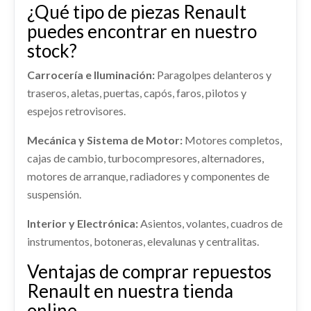
¿Qué tipo de piezas Renault
Ref:
2256864
OEM:
543029762R
puedes encontrar en nuestro
stock?
Consultar
Carrocería e Iluminación:
Paragolpes delanteros y
traseros, aletas, puertas, capós, faros, pilotos y
espejos retrovisores.
Mecánica y Sistema de Motor:
Motores completos,
cajas de cambio, turbocompresores, alternadores,
motores de arranque, radiadores y componentes de
suspensión.
CERRADURA PUERTA LATERAL DERECHA
Interior y Electrónica:
Asientos, volantes, cuadros de
CERRADURA PUERTA LATERAL DERECHA usado.
instrumentos, botoneras, elevalunas y centralitas.
RENAULT KANGOO EXPRESS (FW0/1_) 1.5 DCI 80
(FW15)
Ventajas de comprar repuestos
Renault en nuestra tienda
Ref:
2256875
AMORTIGUADOR TRASERO DERECHO
online
AMORTIGUADOR TRASERO DERECHO usado.