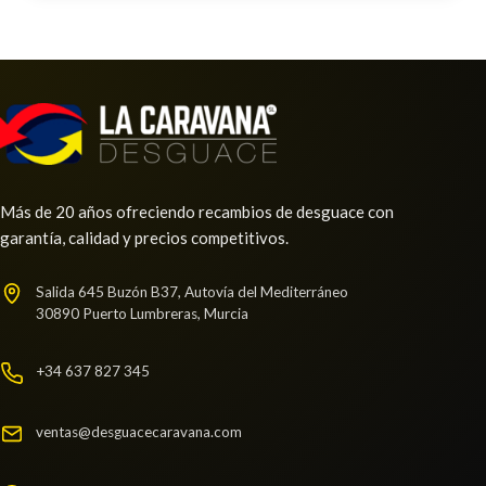
AMORTIGUADOR TRASERO IZQUIERDO
(FW15)
AMORTIGUADOR TRASERO IZQUIERDO usado.
Ref:
2256877
OEM:
8200497774
RENAULT KANGOO EXPRESS (FW0/1_) 1.5 DCI 80
(FW15)
Consultar
Ref:
2256867
Consultar
Más de 20 años ofreciendo recambios de desguace con
garantía, calidad y precios competitivos.
Salida 645 Buzón B37, Autovía del Mediterráneo
30890 Puerto Lumbreras, Murcia
+34 637 827 345
ventas@desguacecaravana.com
MANETA EXTERIOR DELANTERA