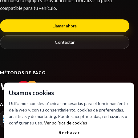
con nuestro equipo y te ayudaremos a localizar la pieza
compatible para tu vehículo.
Llamar ahora
Contactar
TAPA EXTERIOR COMBUSTIBLE
TAPA EXTERIOR COMBUSTIBLE usado.
RENAULT KANGOO EXPRESS (FW0/1_) 1.5 DCI 80
(FW15)
MÉTODOS DE PAGO
Ref:
2256906
VISA
PayPal
Usamos cookies
Consultar
Utilizamos cookies técnicas necesarias para el funcionamiento
ASOCIACIONES
de la web y, con tu consentimiento, cookies de preferencias,
analíticas y de marketing. Puedes aceptar todas, rechazarlas o
configurar su uso.
Ver política de cookies
Rechazar