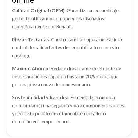
Consultar
RENAULT KANGOO EXPRESS (FW0/1_) 1.5 DCI 80
Calidad Original (OEM):
Garantiza un ensamblaje
(FW15)
perfecto utilizando componentes diseñados
Ref:
2256866
específicamente por Renault.
Consultar
Piezas Testadas:
Cada recambio supera un estricto
control de calidad antes de ser publicado en nuestro
catálogo.
Máximo Ahorro:
Reduce drásticamente el coste de
tus reparaciones pagando hasta un 70% menos que
por una pieza nueva de concesionario.
Sostenibilidad y Rapidez:
Fomenta la economía
circular dando una segunda vida a componentes útiles
CERRADURA PUERTA TRASERA
y recibe tu pedido directamente en tu taller o
IZQUIERDA 8200497774
domicilio en tiempo récord.
CERRADURA PUERTA TRASERA IZQUIERDA...
usado.
RENAULT KANGOO EXPRESS (FW0/1_) 1.5 DCI 80