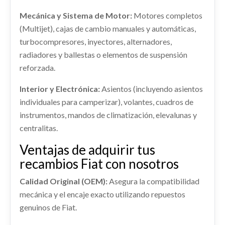
Consultar
Mecánica y Sistema de Motor:
Motores completos
VENTILADOR CALEFACCION 77366898 /
AMORTIGUADOR DELANTERO
(Multijet), cajas de cambio manuales y automáticas,
0000077366898
IZQUIERDO 0000051936076
turbocompresores, inyectores, alternadores,
VENTILADOR CALEFACCION 77366898 /... usado.
AMORTIGUADOR DELANTERO IZQUIERDO...
MANGUETA DELANTERA IZQUIERDA
radiadores y ballestas o elementos de suspensión
usado.
FIAT 500 L LIVING (351) LOUNGE
PILOTO DELANTERO DERECHO 51887654
0000051910432
reforzada.
FIAT 500 L LIVING (351) LOUNGE
/ 52033626
Ref:
2192889
OEM:
77366898 / 0000077366898
MANGUETA DELANTERA IZQUIERDA... usado.
Ref:
2192813
OEM:
0000051936076
Interior y Electrónica:
Asientos (incluyendo asientos
PILOTO DELANTERO DERECHO 51887654 /...
MANDO ELEVALUNAS DELANTERO
FIAT 500 L LIVING (351) LOUNGE
shopping_cart
usado.
61,83 €
individuales para camperizar), volantes, cuadros de
IZQUIERDO 735521978 / 0000735632384
Consultar
Ref:
2192860
OEM:
0000051910432
FIAT 500 L LIVING (351) LOUNGE
instrumentos, mandos de climatización, elevalunas y
MANDO ELEVALUNAS DELANTERO... usado.
Ref:
3039233
OEM:
51887654 / 52033626
centralitas.
FIAT 500 L LIVING (351) LOUNGE
Consultar
GUARNECIDO PUERTA DELANTERA
Ref:
2192852
Ventajas de adquirir tus
shopping_cart
DERECHA
39,83 €
OEM:
735521978 / 0000735632384
recambios Fiat con nosotros
GUARNECIDO PUERTA DELANTERA DERECHA
CERRADURA PUERTA DELANTERA
usado.
Calidad Original (OEM):
Asegura la compatibilidad
shopping_cart
44,23 €
FIAT 500 L LIVING (351) LOUNGE
IZQUIERDA 0000052018119
mecánica y el encaje exacto utilizando repuestos
CERRADURA PUERTA DELANTERA... usado.
Ref:
2192842
genuinos de Fiat.
FIAT 500 L LIVING (351) LOUNGE