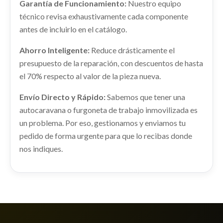
Consultar
Garantía de Funcionamiento:
Nuestro equipo
Ref:
2192825
OEM:
0000052018119
técnico revisa exhaustivamente cada componente
antes de incluirlo en el catálogo.
Consultar
RESISTENCIA CALEFACCION 77366489
Ahorro Inteligente:
Reduce drásticamente el
AMORTIGUADOR TRASERO DERECHO
RESISTENCIA CALEFACCION 77366489 usado.
presupuesto de la reparación, con descuentos de hasta
AMORTIGUADOR TRASERO DERECHO usado.
FIAT 500 L LIVING (351) LOUNGE
el 70% respecto al valor de la pieza nueva.
TRANSMISION DELANTERA DERECHA
FIAT 500 L LIVING (351) LOUNGE
Ref:
3045561
OEM:
77366489
0000052134275
PILOTO DELANTERO IZQUIERDO
Ref:
2192814
Envío Directo y Rápido:
Sabemos que tener una
TRANSMISION DELANTERA DERECHA... usado.
51887655 / 52033625
shopping_cart
autocaravana o furgoneta de trabajo inmovilizada es
22,23 €
FIAT 500 L LIVING (351) LOUNGE
Consultar
PILOTO DELANTERO IZQUIERDO 51887655...
un problema. Por eso, gestionamos y enviamos tu
MANDO LUCES
usado.
Ref:
2192887
OEM:
0000052134275
pedido de forma urgente para que lo recibas donde
FIAT 500 L LIVING (351) LOUNGE
MANDO LUCES usado.
nos indiques.
FIAT 500 L LIVING (351) LOUNGE
Consultar
Ref:
3039234
OEM:
51887655 / 52033625
Ref:
2192853
GUARNECIDO PUERTA DELANTERA
shopping_cart
IZQUIERDA
35,43 €
Consultar
CERRADURA PUERTA TRASERA DERECHA
GUARNECIDO PUERTA DELANTERA IZQUIERDA
usado.
0000052018124
FIAT 500 L LIVING (351) LOUNGE