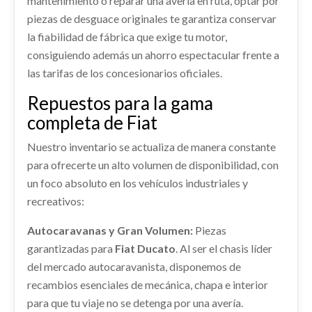
mantenimiento o reparar una avería en ruta, optar por
FIAT 500 L LIVING (351) LOUNGE
PILOTO TRASERO DERECHO 51883571 /
EVAPORADOR AIRE ACONDICIONADO usado.
piezas de desguace originales te garantiza conservar
0000051883571
COLUMNA DIRECCION 0006000636617
Ref:
2192808
FIAT 500 L LIVING (351) LOUNGE
la fiabilidad de fábrica que exige tu motor,
PILOTO TRASERO DERECHO 51883571 /... usado.
COLUMNA DIRECCION 0006000636617 usado.
Ref:
2192837
consiguiendo además un ahorro espectacular frente a
Consultar
FIAT 500 L LIVING (351) LOUNGE
FIAT 500 L LIVING (351) LOUNGE
las tarifas de los concesionarios oficiales.
Ref:
2192870
OEM:
51883571 / 0000051883571
Ref:
2192828
OEM:
0006000636617
Consultar
CONMUTADOR DE ARRANQUE
Repuestos para la gama
TECHO
CONMUTADOR DE ARRANQUE usado.
shopping_cart
Consultar
completa de Fiat
66,23 €
FIAT 500 L LIVING (351) LOUNGE
TECHO usado.
Nuestro inventario se actualiza de manera constante
FIAT 500 L LIVING (351) LOUNGE
Ref:
2192830
BANDEJA TRASERA 0000735597903
para ofrecerte un alto volumen de disponibilidad, con
Ref:
2192886
PUERTA TRASERA IZQUIERDA 51883292
BANDEJA TRASERA 0000735597903 usado.
un foco absoluto en los vehículos industriales y
Consultar
FIAT 500 L LIVING (351) LOUNGE
recreativos:
PUERTA TRASERA IZQUIERDA 51883292 usado.
Consultar
FIAT 500 L LIVING (351) LOUNGE
Ref:
2192817
OEM:
0000735597903
DEPOSITO COMBUSTIBLE
Autocaravanas y Gran Volumen:
Piezas
Ref:
2192878
OEM:
51883292
0000051887860
garantizadas para
Fiat Ducato
. Al ser el chasis líder
Consultar
DEPOSITO COMBUSTIBLE 0000051887860
del mercado autocaravanista, disponemos de
shopping_cart
198,22 €
usado.
recambios esenciales de mecánica, chapa e interior
FIAT 500 L LIVING (351) LOUNGE
AMORTIGUADOR DELANTERO DERECHO
para que tu viaje no se detenga por una avería.
0000051936078