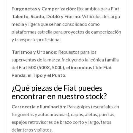
Ref:
2192832
OEM:
0000051887860
MANDO CLIMATIZADOR 735579710
Furgonetas y Camperización:
Recambios para
Fiat
AMORTIGUADOR DELANTERO DERECHO...
MANDO CLIMATIZADOR 735579710 usado.
usado.
Consultar
Talento, Scudo, Doblò y Fiorino
. Vehículos de carga
PILOTO TRASERO IZQUIERDO 51883572 /
MANGUETA DELANTERA DERECHA
FIAT 500 L LIVING (351) LOUNGE
FIAT 500 L LIVING (351) LOUNGE
media y ligera que se han consolidado como
0000051883572
0000051910431
Ref:
2192851
OEM:
735579710
Ref:
2192812
OEM:
0000051936078
plataformas estrella para proyectos de camperización
PILOTO TRASERO IZQUIERDO 51883572 /...
MANGUETA DELANTERA DERECHA... usado.
usado.
y transporte profesional.
FIAT 500 L LIVING (351) LOUNGE
shopping_cart
Consultar
FIAT 500 L LIVING (351) LOUNGE
39,83 €
CUADRO INSTRUMENTOS 51975135
Ref:
2192859
OEM:
0000051910431
Turismos y Urbanos:
Repuestos para los
Ref:
2192871
OEM:
51883572 / 0000051883572
CUADRO INSTRUMENTOS 51975135 usado.
superventas de la marca, incluyendo la icónica familia
FIAT 500 L LIVING (351) LOUNGE
Consultar
del
Fiat 500 (500X, 500L), el incombustible Fiat
shopping_cart
66,23 €
Ref:
2192831
OEM:
51975135
Panda, el Tipo y el Punto
.
GUANTERA
CERRADURA PUERTA DELANTERA
GUANTERA usado.
shopping_cart
¿Qué piezas de Fiat puedes
61,83 €
FIAT 500 L LIVING (351) LOUNGE
DERECHA 0000052018118
encontrar en nuestro stock?
CERRADURA PUERTA DELANTERA DERECHA...
Ref:
2192841
usado.
Carrocería e Iluminación:
Paragolpes (esenciales en
FIAT 500 L LIVING (351) LOUNGE
furgonetas y autocaravanas), capós, aletas, puertas,
Consultar
espejos retrovisores de brazo corto y largo, faros
Ref:
2192824
OEM:
0000052018118
delanteros y pilotos.