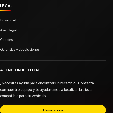
NOCOMERCIAL
LEGAL
MANETA INTERIOR DELANTERA DERECHA...
Consultar
usado.
Privacidad
FIAT 500 L LIVING (351) LOUNGE
ELEVALUNAS DELANTERO DERECHO
0000051980517
Ref:
2192857
OEM:
NOCOMERCIAL
Aviso legal
ELEVALUNAS DELANTERO DERECHO... usado.
Cookies
FIAT 500 L LIVING (351) LOUNGE
Consultar
Ref:
2192833
OEM:
0000051980517
Garantías y devoluciones
BRAZO SUSPENSION DELANTERO
Consultar
IZQUIERDO
ATENCIÓN AL CLIENTE
BRAZO SUSPENSION DELANTERO IZQUIERDO
usado.
FIAT 500 L LIVING (351) LOUNGE
¿Necesitas ayuda para encontrar un recambio? Contacta
Ref:
2192820
con nuestro equipo y te ayudaremos a localizar la pieza
compatible para tu vehículo.
PANTALLA MULTIFUNCION 735594469 /
Consultar
07355944690
Llamar ahora
PANTALLA MULTIFUNCION 735594469 /... usado.