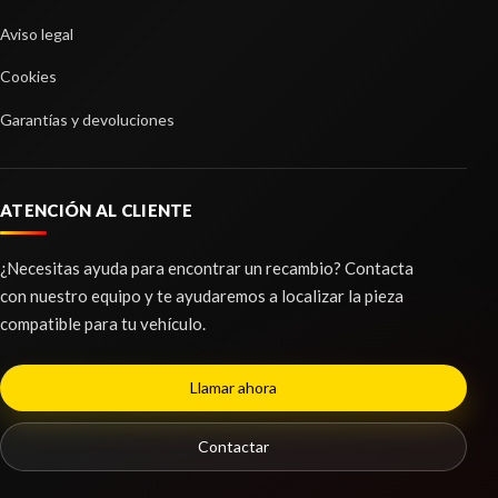
Aviso legal
Cookies
Garantías y devoluciones
ATENCIÓN AL CLIENTE
¿Necesitas ayuda para encontrar un recambio? Contacta
con nuestro equipo y te ayudaremos a localizar la pieza
compatible para tu vehículo.
BRAZO SUSPENSION DELANTERO
IZQUIERDO
Llamar ahora
BRAZO SUSPENSION DELANTERO IZQUIERDO
usado.
PEUGEOT 308 II (LB_, LP_, LW_, LH_, L3_) 1.2 THP
Contactar
130