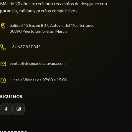
Más de 20 años ofreciendo recambios de desguace con
VOLANTE usado.
1627638280
garantía, calidad y precios competitivos.
PEUGEOT 308 II (LB_, LP_, LW_, LH_, L3_) 1.2 THP
MOTOR COMPLETO RHR / 1627638180 /... usado.
130
PEUGEOT 308 II (LB_, LP_, LW_, LH_, L3_) 1.2 THP
Salida 645 Buzón B37, Autovía del Mediterráneo
Ref:
2289779
130
30890 Puerto Lumbreras, Murcia
Ref:
2361711
Consultar
OEM:
RHR / 1627638180 / 1627638280
+34 637 827 345
AMORTIGUADOR TRASERO IZQUIERDO
Consultar
AMORTIGUADOR TRASERO IZQUIERDO usado.
ventas@desguacecaravana.com
PEUGEOT 308 II (LB_, LP_, LW_, LH_, L3_) 1.2 THP
130
Lunes a Viernes de 07:00 a 15:00
Ref:
2289743
SÍGUENOS
Consultar