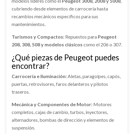
modelos líderes como el
Peugeot 3008, 2008 y 5008
,
LLANTA 96779895TW usado.
AMORTIGUADOR DELANTERO DERECHO...
Consultar
cubriendo desde elementos de carrocería hasta
PEUGEOT 308 II (LB_, LP_, LW_, LH_, L3_) 1.2 THP
usado.
130
recambios mecánicos específicos para sus
PEUGEOT 308 II (LB_, LP_, LW_, LH_, L3_) 1.2 THP
130
mantenimientos.
Ref:
2317652
OEM:
96779895TW
MANGUETA DELANTERA IZQUIERDA
Ref:
2289740
OEM:
1628565380
Turismos y Compactos:
Repuestos para
Peugeot
shopping_cart
61,82 €
1647857480
208, 308, 508 y modelos clásicos
como el 206 o 307.
Consultar
MANGUETA DELANTERA IZQUIERDA... usado.
CUADRO INSTRUMENTOS
¿Qué piezas de Peugeot puedes
PEUGEOT 308 II (LB_, LP_, LW_, LH_, L3_) 1.2 THP
CUADRO INSTRUMENTOS usado.
130
encontrar?
PEUGEOT 308 II (LB_, LP_, LW_, LH_, L3_) 1.2 THP
130
Ref:
2289758
OEM:
1647857480
Carrocería e Iluminación:
Aletas, paragolpes, capós,
Ref:
2289752
puertas, retrovisores, faros delanteros y pilotos
CERRADURA PUERTA DELANTERA
Consultar
AIRBAG DELANTERO IZQUIERDO
traseros.
IZQUIERDA 9810309480
Consultar
96783105ZD
CERRADURA PUERTA DELANTERA... usado.
Mecánica y Componentes de Motor:
Motores
AIRBAG DELANTERO IZQUIERDO 96783105ZD
INTERCOOLER 9675627980
PEUGEOT 308 II (LB_, LP_, LW_, LH_, L3_) 1.2 THP
completos, cajas de cambio, turbos, inyectores,
usado.
130
INTERCOOLER 9675627980 usado.
PEUGEOT 308 II (LB_, LP_, LW_, LH_, L3_) 1.2 THP
alternadores, bombas de dirección y elementos de
PEUGEOT 308 II (LB_, LP_, LW_, LH_, L3_) 1.2 THP
Ref:
2312689
OEM:
9810309480
130
suspensión.
130