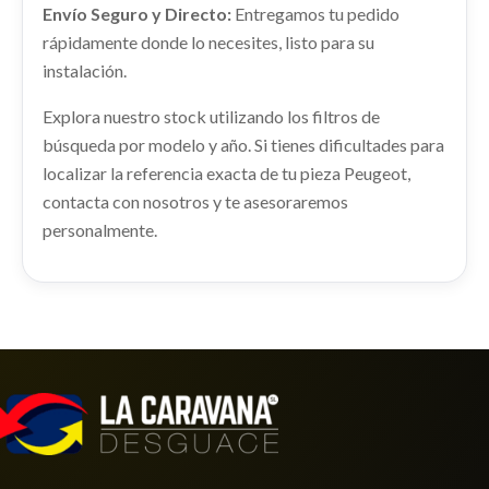
PEUGEOT 308 II (LB_, LP_, LW_, LH_, L3_) 1.2 THP
Envío Seguro y Directo:
130
Entregamos tu pedido
130
rápidamente donde lo necesites, listo para su
Ref:
2289776
OEM:
16108046ZD
Ref:
2289771
OEM:
9809141780
instalación.
Consultar
Explora nuestro stock utilizando los filtros de
Consultar
búsqueda por modelo y año. Si tienes dificultades para
AMORTIGUADOR TRASERO DERECHO
localizar la referencia exacta de tu pieza Peugeot,
AMORTIGUADOR TRASERO DERECHO usado.
contacta con nosotros y te asesoraremos
PEUGEOT 308 II (LB_, LP_, LW_, LH_, L3_) 1.2 THP
130
personalmente.
Ref:
2289742
TRANSMISION DELANTERA IZQUIERDA
9820471280 / 1610205580
Consultar
TRANSMISION DELANTERA IZQUIERDA... usado.
PEUGEOT 308 II (LB_, LP_, LW_, LH_, L3_) 1.2 THP
130
Ref:
2289778
OEM:
9820471280 / 1610205580
Consultar
VOLANTE
MOTOR COMPLETO RHR / 1627638180 /