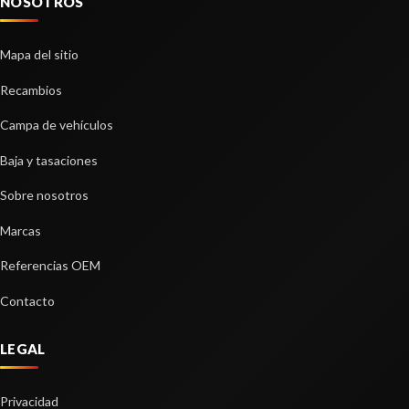
NOSOTROS
Mapa del sitio
Recambios
Campa de vehículos
Baja y tasaciones
Sobre nosotros
BRAZO SUSPENSION DELANTERO
DERECHO
Marcas
BRAZO SUSPENSION DELANTERO DERECHO
Referencias OEM
usado.
PEUGEOT 308 II (LB_, LP_, LW_, LH_, L3_) 1.2 THP
Contacto
130
Ref:
2289744
LEGAL
Consultar
Privacidad