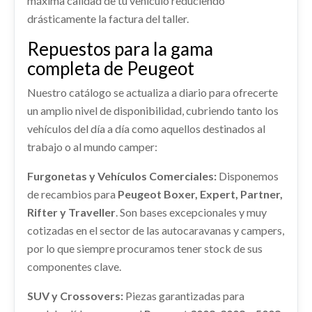
máxima calidad de tu vehículo reduciendo
130
drásticamente la factura del taller.
MANGUETA DELANTERA DERECHA
Ref:
2289733
OEM:
1612847680
Ref:
2375231
OEM:
96779895TW
1647857080
Repuestos para la gama
Consultar
MANGUETA DELANTERA DERECHA 1647857080
shopping_cart
completa de Peugeot
61,82 €
usado.
PEUGEOT 308 II (LB_, LP_, LW_, LH_, L3_) 1.2 THP
CONMUTADOR DE ARRANQUE
Nuestro catálogo se actualiza a diario para ofrecerte
130
CONMUTADOR DE ARRANQUE usado.
un amplio nivel de disponibilidad, cubriendo tanto los
REFUERZO PARAGOLPES DELANTERO
Ref:
2289757
OEM:
1647857080
PEUGEOT 308 II (LB_, LP_, LW_, LH_, L3_) 1.2 THP
vehículos del día a día como aquellos destinados al
130
REFUERZO PARAGOLPES DELANTERO usado.
trabajo o al mundo camper:
AIRBAG CORTINA DELANTERO
Consultar
PEUGEOT 308 II (LB_, LP_, LW_, LH_, L3_) 1.2 THP
Ref:
2289750
130
RETROVISOR DERECHO 98261675XT
IZQUIERDO
Furgonetas y Vehículos Comerciales:
Disponemos
RETROVISOR DERECHO 98261675XT usado.
Ref:
2289772
AIRBAG CORTINA DELANTERO IZQUIERDO
Consultar
de recambios para
Peugeot Boxer, Expert, Partner,
usado.
PEUGEOT 308 II (LB_, LP_, LW_, LH_, L3_) 1.2 THP
Rifter y Traveller
. Son bases excepcionales y muy
130
PEUGEOT 308 II (LB_, LP_, LW_, LH_, L3_) 1.2 THP
DEPOSITO COMBUSTIBLE 1610837080
Consultar
cotizadas en el sector de las autocaravanas y campers,
130
Ref:
2289774
OEM:
98261675XT
DEPOSITO COMBUSTIBLE 1610837080 usado.
por lo que siempre procuramos tener stock de sus
Ref:
2289736
PEUGEOT 308 II (LB_, LP_, LW_, LH_, L3_) 1.2 THP
componentes clave.
130
shopping_cart
66,22 €
AMORTIGUADOR DELANTERO DERECHO
Consultar
Ref:
2289753
OEM:
1610837080
SUV y Crossovers:
Piezas garantizadas para
LLANTA 96779895TW
1628565380