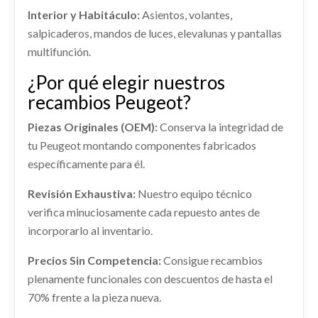
Ref:
2289737
OEM:
96783105ZD
shopping_cart
Ref:
2289756
OEM:
9675627980
35,42 €
Interior y Habitáculo:
Asientos, volantes,
salpicaderos, mandos de luces, elevalunas y pantallas
AMORTIGUADOR DELANTERO
Consultar
Consultar
multifunción.
IZQUIERDO 1628565380
AMORTIGUADOR DELANTERO IZQUIERDO...
¿Por qué elegir nuestros
usado.
recambios Peugeot?
PEUGEOT 308 II (LB_, LP_, LW_, LH_, L3_) 1.2 THP
130
TRANSMISION DELANTERA DERECHA
Piezas Originales (OEM):
Conserva la integridad de
Ref:
2289741
OEM:
1628565380
9806699780 / 1610205680
tu Peugeot montando componentes fabricados
específicamente para él.
TRANSMISION DELANTERA DERECHA... usado.
Consultar
PEUGEOT 308 II (LB_, LP_, LW_, LH_, L3_) 1.2 THP
Revisión Exhaustiva:
130
Nuestro equipo técnico
verifica minuciosamente cada repuesto antes de
Ref:
2289777
OEM:
9806699780 / 1610205680
incorporarlo al inventario.
Consultar
Precios Sin Competencia:
Consigue recambios
SALPICADERO 16108046ZD
plenamente funcionales con descuentos de hasta el
RADIADOR AGUA 9809141780
70% frente a la pieza nueva.
SALPICADERO 16108046ZD usado.
RADIADOR AGUA 9809141780 usado.
PEUGEOT 308 II (LB_, LP_, LW_, LH_, L3_) 1.2 THP