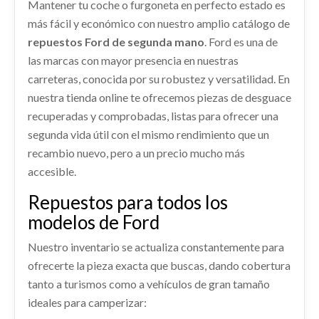
Ref:
2292399
Mantener tu coche o furgoneta en perfecto estado es
FORD C-MAX TREND
shopping_cart
35,42 €
AFORADOR
más fácil y económico con nuestro amplio catálogo de
Ref:
2292432
OEM:
PF1CBU20125AE
AFORADOR usado.
Consultar
repuestos Ford de segunda mano
. Ford es una de
FORD C-MAX TREND
las marcas con mayor presencia en nuestras
shopping_cart
88,22 €
Ref:
2292398
carreteras, conocida por su robustez y versatilidad. En
ABS
nuestra tienda online te ofrecemos piezas de desguace
ABS usado.
Consultar
recuperadas y comprobadas, listas para ofrecer una
FORD C-MAX TREND
PILOTO TRASERO IZQUIERDO
segunda vida útil con el mismo rendimiento que un
MANGUETA DELANTERA DERECHA
Ref:
2292397
AM5113405BE
recambio nuevo, pero a un precio mucho más
MANGUETA DELANTERA DERECHA usado.
PILOTO TRASERO IZQUIERDO AM5113405BE
accesible.
Consultar
FORD C-MAX TREND
usado.
Repuestos para todos los
FORD C-MAX TREND
Ref:
2292421
CONMUTADOR DE ARRANQUE
modelos de Ford
Ref:
2292427
OEM:
AM5113405BE
CONMUTADOR DE ARRANQUE usado.
Consultar
Nuestro inventario se actualiza constantemente para
FORD C-MAX TREND
CAPO PAM51U16610AC
shopping_cart
39,83 €
ofrecerte la pieza exacta que buscas, dando cobertura
CAPO PAM51U16610AC usado.
Ref:
2292414
AIRBAG CORTINA DELANTERO
tanto a turismos como a vehículos de gran tamaño
FORD C-MAX TREND
IZQUIERDO
ideales para camperizar:
PUERTA TRASERA DERECHA
Consultar
Ref:
2292411
OEM:
PAM51U16610AC
AIRBAG CORTINA DELANTERO IZQUIERDO