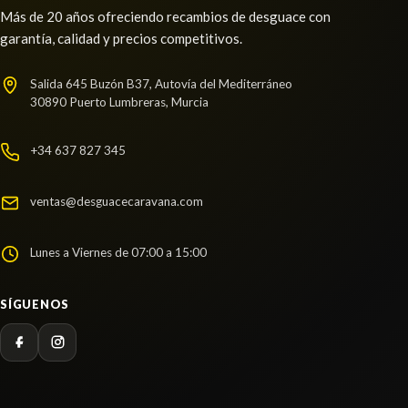
REFUERZO PARAGOLPES DELANTERO
Más de 20 años ofreciendo recambios de desguace con
garantía, calidad y precios competitivos.
REFUERZO PARAGOLPES DELANTERO usado.
VOLANTE
FORD C-MAX TREND
VOLANTE usado.
Salida 645 Buzón B37, Autovía del Mediterráneo
Ref:
2292436
FORD C-MAX TREND
30890 Puerto Lumbreras, Murcia
RETROVISOR IZQUIERDO
Ref:
2292443
RETROVISOR IZQUIERDO usado.
Consultar
+34 637 827 345
FORD C-MAX TREND
Consultar
Ref:
2292439
ventas@desguacecaravana.com
Consultar
AMORTIGUADOR TRASERO IZQUIERDO
Lunes a Viernes de 07:00 a 15:00
AMORTIGUADOR TRASERO IZQUIERDO usado.
FORD C-MAX TREND
SÍGUENOS
Ref:
2292407
Consultar