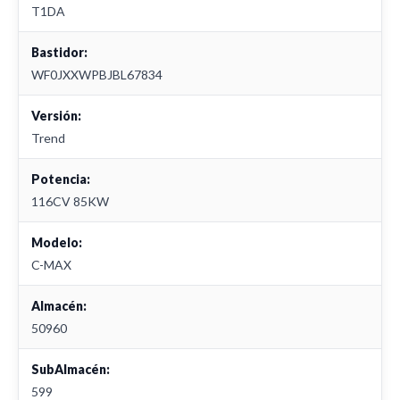
T1DA
Bastidor:
WF0JXXWPBJBL67834
Versión:
Trend
Potencia:
116CV 85KW
Modelo:
C-MAX
Almacén:
50960
SubAlmacén:
599