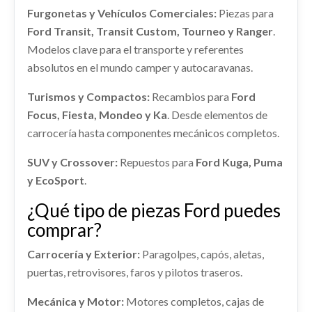
PE1C1R24630AB
usado.
Furgonetas y Vehículos Comerciales:
Piezas para
shopping_cart
PUERTA TRASERA DERECHA PE1C1R24630AB
FORD C-MAX TREND
79,42 €
DEPOSITO COMBUSTIBLE
Ford Transit, Transit Custom, Tourneo y Ranger
.
usado.
Modelos clave para el transporte y referentes
DEPOSITO COMBUSTIBLE usado.
Ref:
2292400
FORD C-MAX TREND
FORD C-MAX TREND
absolutos en el mundo camper y autocaravanas.
Ref:
2292433
OEM:
PE1C1R24630AB
Consultar
Ref:
2292417
AMORTIGUADOR DELANTERO DERECHO
Turismos y Compactos:
Recambios para
Ford
shopping_cart
88,22 €
Focus, Fiesta, Mondeo y Ka
. Desde elementos de
AMORTIGUADOR DELANTERO DERECHO usado.
Consultar
FORD C-MAX TREND
carrocería hasta componentes mecánicos completos.
MANGUETA DELANTERA IZQUIERDA
Ref:
2292404
SUV y Crossover:
Repuestos para
Ford Kuga, Puma
MANGUETA DELANTERA IZQUIERDA usado.
y EcoSport
.
Consultar
FORD C-MAX TREND
¿Qué tipo de piezas Ford puedes
Ref:
2292422
CUADRO INSTRUMENTOS
comprar?
CUADRO INSTRUMENTOS usado.
Consultar
Carrocería y Exterior:
Paragolpes, capós, aletas,
FORD C-MAX TREND
PARAGOLPES DELANTERO
puertas, retrovisores, faros y pilotos traseros.
AM5117762ACXWAA
Ref:
2292416
PARAGOLPES DELANTERO AM5117762ACXWAA
Mecánica y Motor:
Motores completos, cajas de
usado.