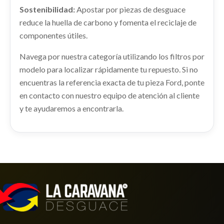
Sostenibilidad:
Apostar por piezas de desguace
PANEL FRONTAL usado.
SALPICADERO
FORD C-MAX TREND
reduce la huella de carbono y fomenta el reciclaje de
SALPICADERO usado.
componentes útiles.
Ref:
2292423
FORD C-MAX TREND
RADIADOR AGUA
RETROVISOR DERECHO
Navega por nuestra categoría utilizando los filtros por
RADIADOR AGUA usado.
Ref:
2292440
RETROVISOR DERECHO usado.
Consultar
modelo para localizar rápidamente tu repuesto. Si no
FORD C-MAX TREND
FORD C-MAX TREND
encuentras la referencia exacta de tu pieza Ford, ponte
Consultar
Ref:
2292435
Ref:
2292438
en contacto con nuestro equipo de atención al cliente
y te ayudaremos a encontrarla.
Consultar
Consultar
AMORTIGUADOR TRASERO DERECHO
AMORTIGUADOR TRASERO DERECHO usado.
TRANSMISION DELANTERA IZQUIERDA
FORD C-MAX TREND
TRANSMISION DELANTERA IZQUIERDA usado.
Ref:
2292406
FORD C-MAX TREND
Ref:
2292442
Consultar
Consultar