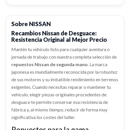
shopping_cart
88,23 €
CREMALLERA DIRECCION 480014EH9A usado.
NISSAN QASHQAI II (J11, J11_) 1.3 DIG-T
Consultar
Ref:
2253078
OEM:
480014EH9A
Sobre NISSAN
CENTRALITA MOTOR UCE 23710HV70C
Recambios Nissan de Desguace:
CENTRALITA MOTOR UCE 23710HV70C usado.
Consultar
Resistencia Original al Mejor Precio
NISSAN QASHQAI II (J11, J11_) 1.3 DIG-T
PANEL FRONTAL
Ref:
2253075
OEM:
23710HV70C
Mantén tu vehículo listo para cualquier aventura o
PANEL FRONTAL usado.
AFORADOR
NISSAN QASHQAI II (J11, J11_) 1.3 DIG-T
jornada de trabajo con nuestra completa selección de
AFORADOR usado.
Consultar
repuestos Nissan de segunda mano
. La marca
Ref:
2253086
NISSAN QASHQAI II (J11, J11_) 1.3 DIG-T
japonesa es mundialmente reconocida por la robustez
Ref:
2253061
Consultar
de sus motores y su imbatible rendimiento en terrenos
ABS
exigentes. Cuando necesitas reparar o mantener tu
ABS usado.
Consultar
vehículo, elegir piezas originales procedentes de
NISSAN QASHQAI II (J11, J11_) 1.3 DIG-T
LLANTA D0C00HV03B
desguace te permite conservar esa resistencia de
Ref:
2253060
fábrica y, al mismo tiempo, reducir de forma muy
LLANTA D0C00HV03B usado.
NISSAN QASHQAI II (J11, J11_) 1.3 DIG-T
significativa los costes del taller.
Consultar
Ref:
2376695
OEM:
D0C00HV03B
Repuestos para la gama