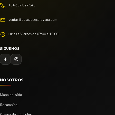
AMORTIGUADOR TRASERO IZQUIERDO
+34 637 827 345
AMORTIGUADOR TRASERO IZQUIERDO usado.
NISSAN QASHQAI II (J11, J11_) 1.3 DIG-T
ventas@desguacecaravana.com
Ref:
2253070
Lunes a Viernes de 07:00 a 15:00
Consultar
SÍGUENOS
NOSOTROS
Mapa del sitio
Recambios
Campa de vehículos