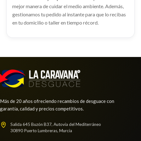
AMORTIGUADOR TRASERO DERECHO usado.
mejor manera de cuidar el medio ambiente. Además,
NISSAN QASHQAI II (J11, J11_) 1.3 DIG-T
gestionamos tu pedido al instante para que lo recibas
Ref:
2253069
en tu domicilio o taller en tiempo récord.
Consultar
TRANSMISION DELANTERA IZQUIERDA
TRANSMISION DELANTERA IZQUIERDA usado.
NISSAN QASHQAI II (J11, J11_) 1.3 DIG-T
Ref:
2253105
Consultar
Más de 20 años ofreciendo recambios de desguace con
garantía, calidad y precios competitivos.
Salida 645 Buzón B37, Autovía del Mediterráneo
30890 Puerto Lumbreras, Murcia