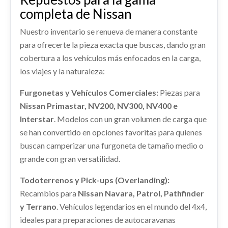
MANGUETA DELANTERA DERECHA
completa de Nissan
shopping_cart
400144EA0A
88,23 €
Nuestro inventario se renueva de manera constante
MANGUETA DELANTERA DERECHA 400144EA0A
usado.
para ofrecerte la pieza exacta que buscas, dando gran
NISSAN QASHQAI II (J11, J11_) 1.3 DIG-T
cobertura a los vehículos más enfocados en la carga,
Ref:
2253083
OEM:
400144EA0A
los viajes y la naturaleza:
REFUERZO PARAGOLPES DELANTERO
Furgonetas y Vehículos Comerciales:
Piezas para
Consultar
REFUERZO PARAGOLPES DELANTERO usado.
DEPOSITO COMBUSTIBLE 172024EF0B
Nissan Primastar, NV200, NV300, NV400 e
NISSAN QASHQAI II (J11, J11_) 1.3 DIG-T
Interstar
DEPOSITO COMBUSTIBLE 172024EF0B usado.
. Modelos con un gran volumen de carga que
Ref:
2253099
NISSAN QASHQAI II (J11, J11_) 1.3 DIG-T
se han convertido en opciones favoritas para quienes
buscan camperizar una furgoneta de tamaño medio o
Ref:
2253080
OEM:
172024EF0B
Consultar
AMORTIGUADOR DELANTERO DERECHO
grande con gran versatilidad.
E43024EA3A
Consultar
Todoterrenos y Pick-ups (Overlanding):
AMORTIGUADOR DELANTERO DERECHO...
LLANTA D0C00HV03B
usado.
Recambios para
Nissan Navara, Patrol, Pathfinder
NISSAN QASHQAI II (J11, J11_) 1.3 DIG-T
LLANTA D0C00HV03B usado.
y Terrano
. Vehículos legendarios en el mundo del 4x4,
NISSAN QASHQAI II (J11, J11_) 1.3 DIG-T
Ref:
2253067
OEM:
E43024EA3A
ideales para preparaciones de autocaravanas