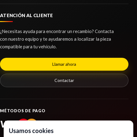
ATENCIÓN AL CLIENTE
BRAZO SUSPENSION DELANTERO
¿Necesitas ayuda para encontrar un recambio? Contacta
IZQUIERDO
con nuestro equipo y te ayudaremos a localizar la pieza
compatible para tu vehículo.
BRAZO SUSPENSION DELANTERO IZQUIERDO
usado.
NISSAN QASHQAI II (J11, J11_) 1.3 DIG-T
Llamar ahora
Ref:
2253072
Contactar
Consultar
MÉTODOS DE PAGO
VISA
PayPal
Usamos cookies