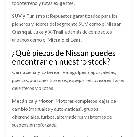
todoterreno y rutas exigentes.
Ref:
2376696
OEM:
D0C00HV03B
Consultar
SUV y Turismos:
Repuestos garantizados para los
shopping_cart
88,23 €
MANGUETA DELANTERA IZQUIERDA
pioneros y líderes del segmento SUV como el
Nissan
400154EA0A
Qashqai, Juke y X-Trail
, además de compactos
urbanos como el
Micra o el Leaf
.
MANGUETA DELANTERA IZQUIERDA... usado.
NISSAN QASHQAI II (J11, J11_) 1.3 DIG-T
¿Qué piezas de Nissan puedes
Ref:
2253084
OEM:
400154EA0A
encontrar en nuestro stock?
RADIADOR AGUA 214106UB0B
Consultar
Carrocería y Exterior:
Paragolpes, capós, aletas,
RADIADOR AGUA 214106UB0B usado.
puertas, portones traseros, espejos retrovisores, faros
NISSAN QASHQAI II (J11, J11_) 1.3 DIG-T
delanteros y pilotos.
Ref:
2253098
OEM:
214106UB0B
Mecánica y Motor:
Motores completos, cajas de
cambio (manuales y automáticas), grupos
Consultar
AMORTIGUADOR DELANTERO
diferenciales, turbos, alternadores y sistemas de
IZQUIERDO E43034EA3A
suspensión reforzada.
AMORTIGUADOR DELANTERO IZQUIERDO...
usado.