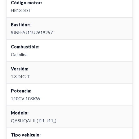
Código motor:
HR13DDT
Bastidor:
SJNFFAJ11U2619257
Combustible:
Gasolina
Versión:
1.3 DIG-T
Potencia:
140CV 103KW
Modelo:
QASHQAI II (J11, J11_)
Tipo vehículo: