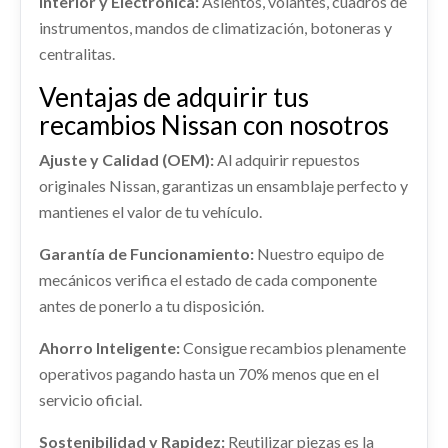
Interior y Electrónica:
Asientos, volantes, cuadros de
NISSAN QASHQAI II (J11, J11_) 1.3 DIG-T
instrumentos, mandos de climatización, botoneras y
Ref:
2253068
OEM:
E43034EA3A
centralitas.
Ventajas de adquirir tus
Consultar
recambios Nissan con nosotros
TRANSMISION DELANTERA DERECHA
TRANSMISION DELANTERA DERECHA usado.
Ajuste y Calidad (OEM):
Al adquirir repuestos
NISSAN QASHQAI II (J11, J11_) 1.3 DIG-T
originales Nissan, garantizas un ensamblaje perfecto y
Ref:
2253104
mantienes el valor de tu vehículo.
Garantía de Funcionamiento:
Nuestro equipo de
Consultar
mecánicos verifica el estado de cada componente
antes de ponerlo a tu disposición.
Ahorro Inteligente:
Consigue recambios plenamente
operativos pagando hasta un 70% menos que en el
servicio oficial.
AMORTIGUADOR TRASERO DERECHO
Sostenibilidad y Rapidez:
Reutilizar piezas es la