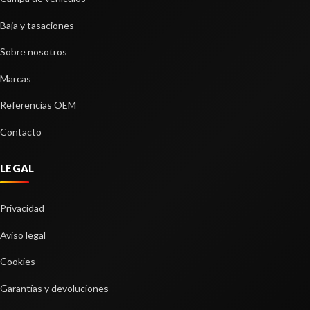
BRAZO SUSPENSION DELANTERO
Baja y tasaciones
DERECHO
Sobre nosotros
BRAZO SUSPENSION DELANTERO DERECHO
usado.
Marcas
NISSAN QASHQAI II (J11, J11_) 1.3 DIG-T
Referencias OEM
Ref:
2253071
Contacto
Consultar
LEGAL
Privacidad
Aviso legal
Cookies
Garantías y devoluciones