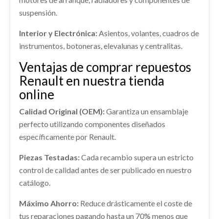
INTERCOOLER 144962019R usado.
RENAULT TRAFIC III FURGONETA (FG_) 1.6 DCI 115
suspensión.
CERRADURA PUERTA DELANTERA... usado.
RENAULT TRAFIC III FURGONETA (FG_) 1.6 DCI 115
(FGMD)
Consultar
RENAULT TRAFIC III FURGONETA (FG_) 1.6 DCI 115
(FGMD)
Interior y Electrónica:
Asientos, volantes, cuadros de
(FGMD)
Ref:
2402029
OEM:
806716611R
Ref:
2402018
OEM:
144962019R
instrumentos, botoneras, elevalunas y centralitas.
Ref:
2402004
OEM:
805039405R
AMORTIGUADOR DELANTERO
Consultar
Ventajas de comprar repuestos
Consultar
IZQUIERDO 543025946R
Consultar
Renault en nuestra tienda
AMORTIGUADOR DELANTERO IZQUIERDO...
online
usado.
MANGUETA DELANTERA DERECHA
RENAULT TRAFIC III FURGONETA (FG_) 1.6 DCI 115
Calidad Original (OEM):
Garantiza un ensamblaje
400144570R
(FGMD)
perfecto utilizando componentes diseñados
MANGUETA DELANTERA DERECHA 400144570R
Ref:
2401986
OEM:
543025946R
específicamente por Renault.
usado.
ELECTROVENTILADOR 214810735R
RENAULT TRAFIC III FURGONETA (FG_) 1.6 DCI 115
ELECTROVENTILADOR 214810735R usado.
Consultar
(FGMD)
Piezas Testadas:
Cada recambio supera un estricto
RENAULT TRAFIC III FURGONETA (FG_) 1.6 DCI 115
control de calidad antes de ser publicado en nuestro
(FGMD)
Ref:
2402030
OEM:
400144570R
catálogo.
Ref:
2402013
OEM:
214810735R
TECHO
Consultar
Máximo Ahorro:
Reduce drásticamente el coste de
TECHO usado.
Consultar
RENAULT TRAFIC III FURGONETA (FG_) 1.6 DCI 115
tus reparaciones pagando hasta un 70% menos que