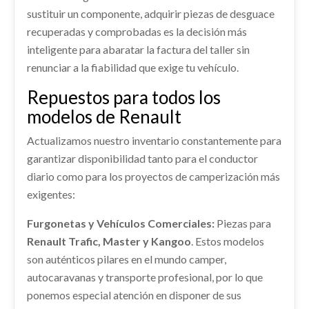
shopping_cart
Ref:
2402011
OEM:
110414631R / VERE8331
281,82 €
PILOTO TRASERO DERECHO 265504656R
sustituir un componente, adquirir piezas de desguace
CONDENSADOR / RADIADOR AIRE
ABS 476609775R usado.
PILOTO TRASERO DERECHO 265504656R usado.
recuperadas y comprobadas es la decisión más
RENAULT TRAFIC III FURGONETA (FG_) 1.6 DCI 115
ACONDICIONADO
Consultar
RENAULT TRAFIC III FURGONETA (FG_) 1.6 DCI 115
(FGMD)
inteligente para abaratar la factura del taller sin
(FGMD)
CONDENSADOR / RADIADOR AIRE... usado.
renunciar a la fiabilidad que exige tu vehículo.
BOMBA DIRECCION
Ref:
2401981
OEM:
476609775R
RENAULT TRAFIC III FURGONETA (FG_) 1.6 DCI 115
Ref:
2402037
OEM:
265504656R
(FGMD)
BOMBA DIRECCION usado.
Repuestos para todos los
Consultar
RENAULT TRAFIC III FURGONETA (FG_) 1.6 DCI 115
Ref:
2402008
Consultar
modelos de Renault
(FGMD)
CONMUTADOR DE ARRANQUE
Consultar
Ref:
2401993
Actualizamos nuestro inventario constantemente para
CONMUTADOR DE ARRANQUE usado.
garantizar disponibilidad tanto para el conductor
RENAULT TRAFIC III FURGONETA (FG_) 1.6 DCI 115
Consultar
diario como para los proyectos de camperización más
PARAGOLPES DELANTERO 620226969R /
(FGMD)
exigentes:
620224925R
MANETA INTERIOR DELANTERA DERECHA
Ref:
2402009
PARAGOLPES DELANTERO 620226969R /...
806701025R
Furgonetas y Vehículos Comerciales:
Piezas para
usado.
CERRADURA PUERTA DELANTERA
MANETA INTERIOR DELANTERA DERECHA...
Consultar
Renault Trafic, Master y Kangoo
. Estos modelos
RENAULT TRAFIC III FURGONETA (FG_) 1.6 DCI 115
DERECHA 805025102R
usado.
(FGMD)
son auténticos pilares en el mundo camper,
RENAULT TRAFIC III FURGONETA (FG_) 1.6 DCI 115
DESPIECE MOTOR
CERRADURA PUERTA DELANTERA DERECHA...
autocaravanas y transporte profesional, por lo que
(FGMD)
Ref:
2402035
OEM:
620226969R / 620224925R
usado.
DESPIECE MOTOR usado.
ponemos especial atención en disponer de sus
RENAULT TRAFIC III FURGONETA (FG_) 1.6 DCI 115
Ref:
2402028
OEM:
806701025R
RENAULT TRAFIC III FURGONETA (FG_) 1.6 DCI 115