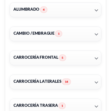
ALUMBRADO
4
CAMBIO / EMBRAGUE
1
CARROCERÍA FRONTAL
5
CARROCERÍA LATERALES
14
FARO DERECHO 260101161R
FARO DERECHO 260101161R usado.
RENAULT TRAFIC III FURGONETA (FG_) 1.6 DCI 115
CARROCERÍA TRASERA
1
(FGMD)