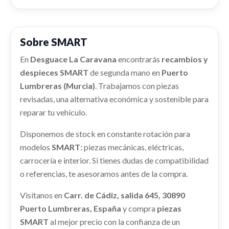
Consultar
TECHO
ALTERNADOR usado.
Consultar
SMART FORFOUR BASIS (52KW) (453.042)
TECHO usado.
SMART FORFOUR BASIS (52KW) (453.042)
Ref:
1775415
Sobre SMART
GUANTERA
PUERTA TRASERA IZQUIERDA
Ref:
1775502
A4537306200
GUANTERA usado.
En
Desguace La Caravana
encontrarás
recambios y
Consultar
SMART FORFOUR BASIS (52KW) (453.042)
despieces SMART
PUERTA TRASERA IZQUIERDA A4537306200
de segunda mano en
Puerto
Consultar
usado.
REFUERZO PARAGOLPES TRASERO
Ref:
1775451
Lumbreras (Murcia)
. Trabajamos con piezas
CAUDALIMETRO
SMART FORFOUR BASIS (52KW) (453.042)
revisadas, una alternativa económica y sostenible para
REFUERZO PARAGOLPES TRASERO usado.
CAUDALIMETRO usado.
Ref:
1775492
OEM:
A4537306200
Consultar
SMART FORFOUR BASIS (52KW) (453.042)
reparar tu vehículo.
SMART FORFOUR BASIS (52KW) (453.042)
Ref:
1775495
Disponemos de stock en constante rotación para
shopping_cart
CONDENSADOR / RADIADOR AIRE
Ref:
1775428
261,52 €
ABS
ACONDICIONADO
modelos
SMART
: piezas mecánicas, eléctricas,
Consultar
ABS usado.
Consultar
carrocería e interior. Si tienes dudas de compatibilidad
CONDENSADOR / RADIADOR AIRE... usado.
SMART FORFOUR BASIS (52KW) (453.042)
o referencias, te asesoramos antes de la compra.
SMART FORFOUR BASIS (52KW) (453.042)
COLUMNA DIRECCION
Ref:
1775412
Ref:
1775438
Visítanos en
Carr. de Cádiz, salida 645, 30890
COLUMNA DIRECCION usado.
Puerto Lumbreras, España
y compra
piezas
Consultar
SMART FORFOUR BASIS (52KW) (453.042)
Consultar
SMART
al mejor precio con la confianza de un
Ref:
1775436