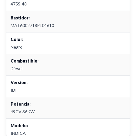
475SI48
Bastidor:
MAT6002718PL04610
Color:
Negro
Combustible:
Diesel
Versión:
IDI
Potencia:
49CV 36KW
Modelo:
INDICA