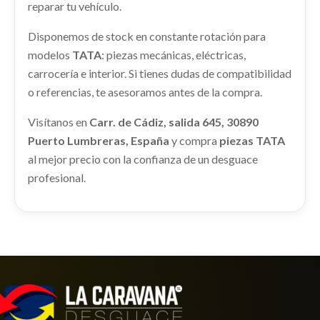
reparar tu vehículo.
Disponemos de stock en constante rotación para
CENTRALITA MOTOR UCE 215854506A
modelos
TATA
: piezas mecánicas, eléctricas,
CENTRALITA MOTOR UCE 215854506A usado.
carrocería e interior. Si tienes dudas de compatibilidad
TATA INDICA IDI
o referencias, te asesoramos antes de la compra.
Ref:
2431162
OEM:
215854506A
Visítanos en
Carr. de Cádiz, salida 645, 30890
Puerto Lumbreras, España
y compra
piezas TATA
shopping_cart
26,62 €
al mejor precio con la confianza de un desguace
profesional.