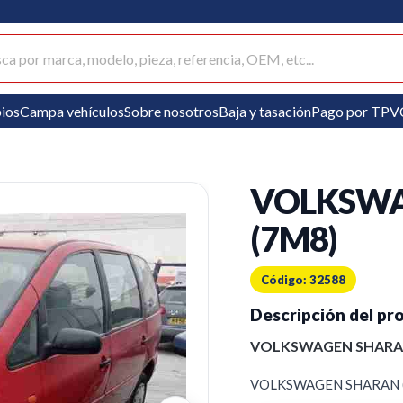
ar productos
ios
Campa vehículos
Sobre nosotros
Baja y tasación
Pago por TPV
VOLKSWA
(7M8)
Código: 32588
Descripción del pr
VOLKSWAGEN SHARAN
VOLKSWAGEN SHARAN (7M