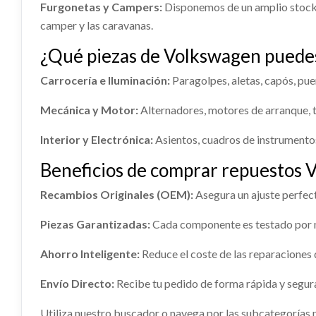
Furgonetas y Campers:
Disponemos de un amplio stock 
shopping_cart
31,03 €
camper y las caravanas.
¿Qué piezas de Volkswagen puede
Carrocería e Iluminación:
Paragolpes, aletas, capós, puer
Mecánica y Motor:
Alternadores, motores de arranque, 
Interior y Electrónica:
Asientos, cuadros de instrumentos
Beneficios de comprar repuestos 
Recambios Originales (OEM):
Asegura un ajuste perfect
Piezas Garantizadas:
Cada componente es testado por n
Ahorro Inteligente:
Reduce el coste de las reparaciones d
Envío Directo:
Recibe tu pedido de forma rápida y segura,
Utiliza nuestro buscador o navega por las subcategorías p