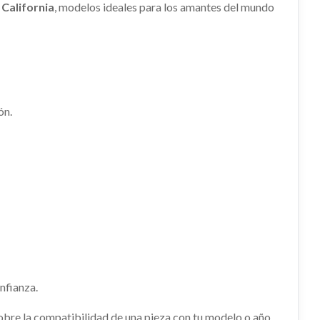
 California
, modelos ideales para los amantes del mundo
ón.
nfianza.
sobre la compatibilidad de una pieza con tu modelo o año