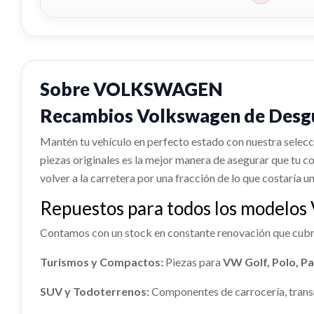
Sobre VOLKSWAGEN
Recambios Volkswagen de Desguac
Mantén tu vehículo en perfecto estado con nuestra selec
piezas originales es la mejor manera de asegurar que tu c
volver a la carretera por una fracción de lo que costaría u
TRANSMISION DELANTERA
Repuestos para todos los modelos
DERECHA 7M3407452AX
Contamos con un stock en constante renovación que cubre
TRANSMISION DELANTERA DERECHA...
usado.
Turismos y Compactos:
Piezas para
VW Golf, Polo, Pa
VOLKSWAGEN SHARAN (7M8) BÁSICO
SUV y Todoterrenos:
Componentes de carrocería, transm
Ref:
2007144
OEM:
7M3407452AX