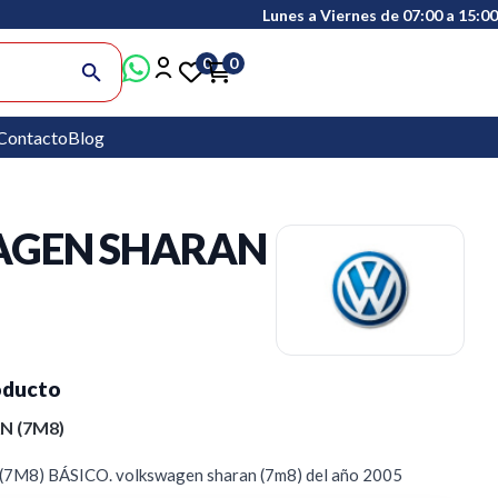
Lunes a Viernes de 07:00 a 15:00
0
0
search
Contacto
Blog
GEN SHARAN
oducto
 (7M8)
8) BÁSICO. volkswagen sharan (7m8) del año 2005