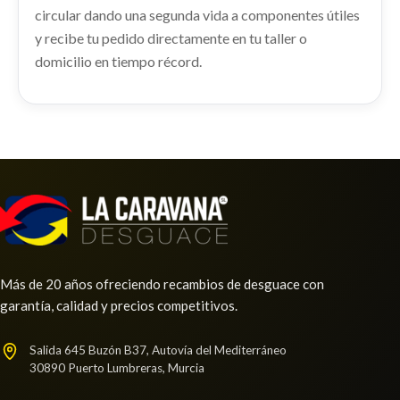
RENAULT TRAFIC COMBI (AB 4.01) PASSENGER
Consultar
circular dando una segunda vida a componentes útiles
ELEVALUNAS DELANTERO DERECHO usado.
EXPRESSION...
RENAULT TRAFIC COMBI (AB 4.01) PASSENGER
y recibe tu pedido directamente en tu taller o
Ref:
2420586
EXPRESSION...
domicilio en tiempo récord.
Ref:
2420557
AMORTIGUADOR TRASERO DERECHO
Consultar
AMORTIGUADOR TRASERO DERECHO usado.
Consultar
RENAULT TRAFIC COMBI (AB 4.01) PASSENGER
MANGUETA DELANTERA IZQUIERDA
EXPRESSION...
MANGUETA DELANTERA IZQUIERDA usado.
Ref:
2420528
RENAULT TRAFIC COMBI (AB 4.01) PASSENGER
EXPRESSION...
Consultar
ELECTROVENTILADOR
Ref:
2420578
ELECTROVENTILADOR usado.
RENAULT TRAFIC COMBI (AB 4.01) PASSENGER
Consultar
Más de 20 años ofreciendo recambios de desguace con
EXPRESSION...
garantía, calidad y precios competitivos.
MANETA INTERIOR DELANTERA DERECHA
Ref:
2420556
MANETA INTERIOR DELANTERA DERECHA usado.
Salida 645 Buzón B37, Autovía del Mediterráneo
RENAULT TRAFIC COMBI (AB 4.01) PASSENGER
Consultar
30890 Puerto Lumbreras, Murcia
EXPRESSION...
RADIADOR AGUA