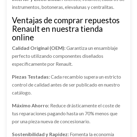
AMORTIGUADOR DELANTERO
Ref:
2420561
EXPRESSION...
instrumentos, botoneras, elevalunas y centralitas.
IZQUIERDO
Ref:
2420549
Ventajas de comprar repuestos
AMORTIGUADOR DELANTERO IZQUIERDO
Consultar
usado.
Renault en nuestra tienda
Consultar
RENAULT TRAFIC COMBI (AB 4.01) PASSENGER
MANGUETA DELANTERA DERECHA
online
EXPRESSION...
MANGUETA DELANTERA DERECHA usado.
Ref:
2420527
Calidad Original (OEM):
Garantiza un ensamblaje
RENAULT TRAFIC COMBI (AB 4.01) PASSENGER
perfecto utilizando componentes diseñados
EXPRESSION...
Consultar
específicamente por Renault.
CUADRO INSTRUMENTOS
Ref:
2420577
CUADRO INSTRUMENTOS usado.
Piezas Testadas:
Cada recambio supera un estricto
RENAULT TRAFIC COMBI (AB 4.01) PASSENGER
Consultar
control de calidad antes de ser publicado en nuestro
EXPRESSION...
catálogo.
KIT AIRBAG
Ref:
2420553
KIT AIRBAG usado.
Máximo Ahorro:
Reduce drásticamente el coste de
RENAULT TRAFIC COMBI (AB 4.01) PASSENGER
Consultar
tus reparaciones pagando hasta un 70% menos que
EXPRESSION...
por una pieza nueva de concesionario.
POLEA CIGUEÑAL
Ref:
2420562
POLEA CIGUEÑAL usado.
ELEVALUNAS DELANTERO DERECHO
Sostenibilidad y Rapidez:
Fomenta la economía