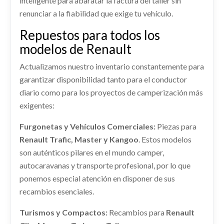
inteligente para abaratar la factura del taller sin
EXPRESSION...
RENAULT TRAFIC COMBI (AB 4.01) PASSENGER
EXPRESSION...
renunciar a la fiabilidad que exige tu vehículo.
BOMBA DIRECCION
Ref:
2420522
Ref:
2420584
BOMBA DIRECCION usado.
Ref:
2420551
Repuestos para todos los
Consultar
RENAULT TRAFIC COMBI (AB 4.01) PASSENGER
Consultar
modelos de Renault
EXPRESSION...
Consultar
CENTRALITA MOTOR UCE
TECHO
Ref:
2420536
Actualizamos nuestro inventario constantemente para
CENTRALITA MOTOR UCE usado.
garantizar disponibilidad tanto para el conductor
TECHO usado.
RENAULT TRAFIC COMBI (AB 4.01) PASSENGER
Consultar
RENAULT TRAFIC COMBI (AB 4.01) PASSENGER
diario como para los proyectos de camperización más
EXPRESSION...
EXPRESSION...
exigentes:
ASIENTO TRASERO MEDIO
Ref:
2420545
Ref:
2420597
ASIENTO TRASERO MEDIO usado.
Furgonetas y Vehículos Comerciales:
Piezas para
RENAULT TRAFIC COMBI (AB 4.01) PASSENGER
Consultar
Renault Trafic, Master y Kangoo
. Estos modelos
Consultar
EXPRESSION...
son auténticos pilares en el mundo camper,
CERRADURA PUERTA LATERAL DERECHA
DESPIECE MOTOR
Ref:
2420532
autocaravanas y transporte profesional, por lo que
CERRADURA PUERTA LATERAL DERECHA usado.
DESPIECE MOTOR usado.
ponemos especial atención en disponer de sus
RENAULT TRAFIC COMBI (AB 4.01) PASSENGER
RENAULT TRAFIC COMBI (AB 4.01) PASSENGER
Consultar
EXPRESSION...
recambios esenciales.
EXPRESSION...
Ref:
2420548
AMORTIGUADOR DELANTERO DERECHO
Ref:
2420555
Turismos y Compactos:
Recambios para
Renault
PILOTO TRASERO IZQUIERDO
VENTILADOR CALEFACCION
AMORTIGUADOR DELANTERO DERECHO usado.