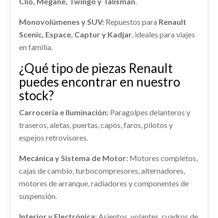
Clio, Megane, Twingo y Talisman
.
PILOTO TRASERO IZQUIERDO usado.
Consultar
RENAULT TRAFIC COMBI (AB 4.01) PASSENGER
Consultar
VENTILADOR CALEFACCION usado.
RENAULT TRAFIC COMBI (AB 4.01) PASSENGER
EXPRESSION...
Monovolúmenes y SUV:
Repuestos para
Renault
EXPRESSION...
RENAULT TRAFIC COMBI (AB 4.01) PASSENGER
EXPRESSION...
CAJA DIRECCION
Scenic, Espace, Captur y Kadjar
Ref:
2420526
, ideales para viajes
Ref:
2420585
en familia.
CAJA DIRECCION usado.
Ref:
2420600
Consultar
RENAULT TRAFIC COMBI (AB 4.01) PASSENGER
Consultar
¿Qué tipo de piezas Renault
EXPRESSION...
Consultar
puedes encontrar en nuestro
CONMUTADOR DE ARRANQUE
Ref:
2420542
stock?
CONMUTADOR DE ARRANQUE usado.
RENAULT TRAFIC COMBI (AB 4.01) PASSENGER
Consultar
Carrocería e Iluminación:
Paragolpes delanteros y
EXPRESSION...
traseros, aletas, puertas, capós, faros, pilotos y
ASIENTOS TERCERA FILA
Ref:
2420552
espejos retrovisores.
ASIENTOS TERCERA FILA usado.
RENAULT TRAFIC COMBI (AB 4.01) PASSENGER
Consultar
Mecánica y Sistema de Motor:
Motores completos,
EXPRESSION...
cajas de cambio, turbocompresores, alternadores,
CERRADURA PUERTA TRASERA
INTERCOOLER
Ref:
2420533
motores de arranque, radiadores y componentes de
IZQUIERDA
INTERCOOLER usado.
suspensión.
CERRADURA PUERTA TRASERA IZQUIERDA
RENAULT TRAFIC COMBI (AB 4.01) PASSENGER
Consultar
usado.
EXPRESSION...
Interior y Electrónica:
Asientos, volantes, cuadros de
RENAULT TRAFIC COMBI (AB 4.01) PASSENGER