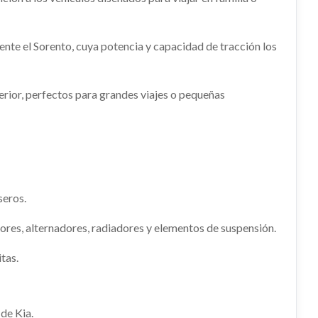
PEDAL ACELERADOR 327002S000
W020ED
usado.
OEM:
934101M531 / 934202Y660
KIA SPORTAGE CONCEPT 4X2
shopping_cart
nte el Sorento, cuya potencia y capacidad de tracción los
Ref:
2939918
OEM:
327002S000
shopping_cart
020ED
26,63 €
shopping_cart
shopping_cart
22,23 €
erior, perfectos para grandes viajes o pequeñas
seros.
res, alternadores, radiadores y elementos de suspensión.
tas.
WARNING 937903U010DC8
WARNING 937903U010DC8 usado.
3W033
de Kia.