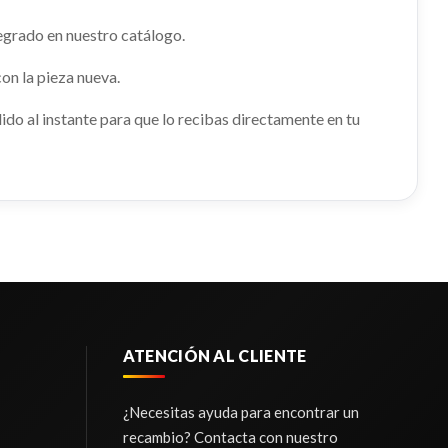
KIA SPORTAGE CONCEPT 4X2
egrado en nuestro catálogo.
Ref:
2984303
OEM:
937903U010DC8
033
on la pieza nueva.
shopping_cart
13,43 €
shopping_cart
o al instante para que lo recibas directamente en tu
ATENCIÓN AL CLIENTE
¿Necesitas ayuda para encontrar un
recambio? Contacta con nuestro