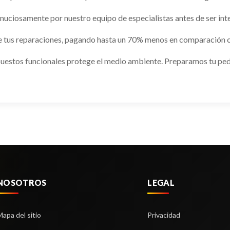
usado.
RTAGE CONCEPT 4X2
KIA SPORTAGE CONCEPT 4X2
uciosamente por nuestro equipo de especialistas antes de ser int
82154
OEM:
954003UBA0
Ref:
2983190
OEM:
919503W
e tus reparaciones, pagando hasta un 70% menos en comparación c
shopping_cart
 €
35,43 €
uestos funcionales protege el medio ambiente. Preparamos tu pedid
NOSOTROS
LEGAL
 RETROVISOR
Mapa del sitio
Privacidad
3W000WK