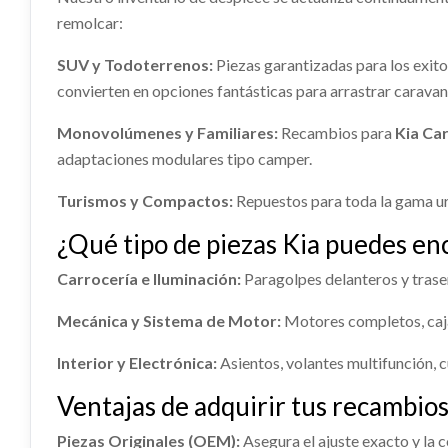
GUANTERA 845103U010GAH /
PARASO
remolcar:
845103U010 usado.
usado.
OEM:
391402A400 / 0281031888
shopping_cart
KIA SPORTAGE CONCEPT 4X2
KIA SPO
39,83 €
31,03
SUV y Todoterrenos:
Piezas garantizadas para los exit
shopping_cart
Ref:
2408952
Ref:
24
53,03 €
convierten en opciones fantásticas para arrastrar caravan
OEM:
845103U010GAH / 845103U010
Monovolúmenes y Familiares:
Recambios para
Kia Car
17,83
adaptaciones modulares tipo camper.
shopping_cart
26,63 €
Turismos y Compactos:
Repuestos para toda la gama ur
ALETIN TRASERO IZQUIERDO
¿Qué tipo de piezas Kia puedes en
877413U000
ALETIN TRASERO IZQUIERDO
Carrocería e Iluminación:
Paragolpes delanteros y trasero
877413U000 usado.
KIA SPORTAGE CONCEPT 4X2
Mecánica y Sistema de Motor:
Motores completos, caja
Ref:
2945432
OEM:
877413U000
Interior y Electrónica:
Asientos, volantes multifunción, c
SISTEMA AUDIO / RADIO CD
MODUL
shopping_cart
Ventajas de adquirir tus recambios
13,43 €
961503U010WK
95400
SISTEMA AUDIO / RADIO CD
MODULO
Piezas Originales (OEM):
Asegura el ajuste exacto y la 