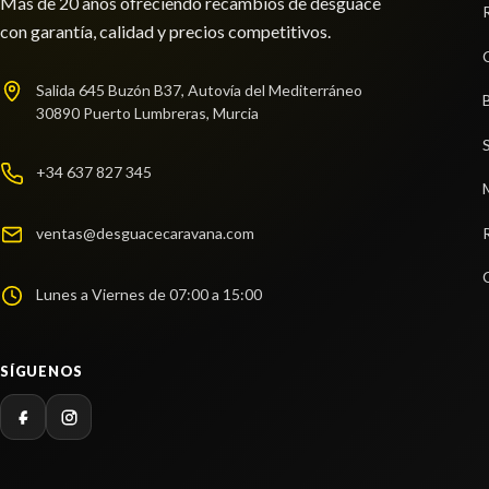
Más de 20 años ofreciendo recambios de desguace
INTERRUPTOR 937003U120WK usado.
MANDO 
con garantía, calidad y precios competitivos.
KIA SPORTAGE CONCEPT 4X2
usado.
KIA SPO
Salida 645 Buzón B37, Autovía del Mediterráneo
Ref:
2984570
OEM:
937003U120WK
Ref:
29
30890 Puerto Lumbreras, Murcia
shopping_cart
17,83 €
13,43
+34 637 827 345
ventas@desguacecaravana.com
Lunes a Viernes de 07:00 a 15:00
SÍGUENOS