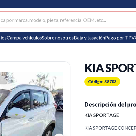
ar productos
ios
Campa vehículos
Sobre nosotros
Baja y tasación
Pago por TPV
KIA SPO
Código: 38703
Descripción del pr
KIA SPORTAGE
KIA SPORTAGE CONCEPT 4