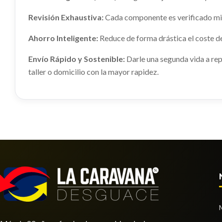
961503U010WK usado.
usado.
TAPIZADO MALETERO
KIA SPORTAGE CONCEPT 4X2
KIA SPO
Revisión Exhaustiva:
Cada componente es verificado min
857203U300WK
Ref:
2408992
OEM:
961503U010WK
Ref:
29
TAPIZADO MALETERO 857203U300WK
Ahorro Inteligente:
Reduce de forma drástica el coste d
usado.
KIA SPORTAGE CONCEPT 4X2
shopping_cart
44,23 €
26,63
Envío Rápido y Sostenible:
Darle una segunda vida a rep
Ref:
3011734
OEM:
857203U300WK
taller o domicilio con la mayor rapidez.
shopping_cart
39,83 €
INTERRUPTOR 937003U120WK
MANDO
93573