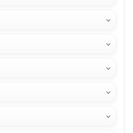
RDO
PILOTO TRASERO DERECHO
PARAGOLPES 924063U300
PILOTO TRASERO DERECHO
PARAGOLPES... usado.
KIA SPORTAGE CONCEPT 4X2
510
Ref:
2934719
OEM:
924063U300