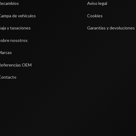
Recambios
Aviso legal
RETROVISOR 935733W000WK
Campa de vehículos
Cookies
RTAGE CONCEPT 4X2
Baja y tasaciones
Garantías y devoluciones
85327
OEM:
935733W000WK
Sobre nosotros
shopping_cart
 €
Marcas
Referencias OEM
Contacto