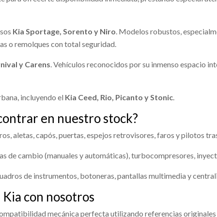
L DERECHO 852203W000ED
PARASOL IZQUIERDO 852103
usado.
shopping_cart
RTAGE CONCEPT 4X2
KIA SPORTAGE CONCEPT 4X2
 €
Consultar
26,63 €
osos
Kia Sportage, Sorento y Niro
. Modelos robustos, especialme
08978
OEM:
852203W000ED
Ref:
2408979
OEM:
852103W
as o remolques con total seguridad.
shopping_cart
nival y Carens
. Vehículos reconocidos por su inmenso espacio int
 €
17,83 €
bana, incluyendo el
Kia Ceed, Rio, Picanto y Stonic
.
contrar en nuestro stock?
s, aletas, capós, puertas, espejos retrovisores, faros y pilotos tra
s de cambio (manuales y automáticas), turbocompresores, inyecto
uadros de instrumentos, botoneras, pantallas multimedia y centrali
O ELECTRONICO
CAJA RELES / FUSIBLES
 Kia con nosotros
3UBA0
919503W033
 ELECTRONICO 954003UBA0
CAJA RELES / FUSIBLES 91950
compatibilidad mecánica perfecta utilizando referencias originales 