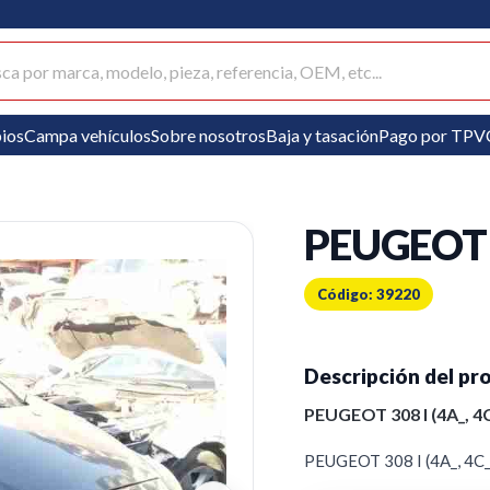
ar productos
ios
Campa vehículos
Sobre nosotros
Baja y tasación
Pago por TPV
PEUGEOT 3
Código: 39220
Descripción del pr
PEUGEOT 308 I (4A_, 4C
PEUGEOT 308 I (4A_, 4C_) 