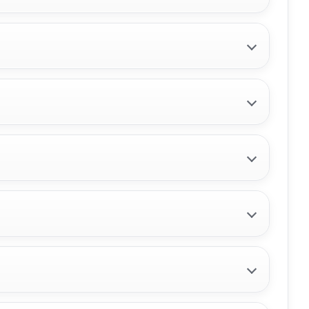
480
PILOTO TRASERO IZQUIERDO
6350CV
usado.
PILOTO TRASERO IZQUIERDO 6350CV
V
usado.
PEUGEOT 308 I (4A_, 4C_) 1.6 16V
80
Ref:
2465671
OEM:
6350CV
PANEL FRONTAL