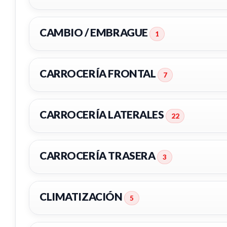
CAMBIO / EMBRAGUE
1
CARROCERÍA FRONTAL
7
CARROCERÍA LATERALES
22
FARO DERECHO
FARO 
CARROCERÍA TRASERA
3
FARO DERECHO usado.
FARO DE
PEUGEOT 308 I (4A_, 4C_) 1.6 16V
PEUGEOT 
PALANCA CAMBIO 2400KK
CLIMATIZACIÓN
5
Ref:
2489504
Ref:
24
PALANCA CAMBIO 2400KK usado.
PEUGEOT 308 I (4A_, 4C_) 1.6 16V
ALETA DELANTERA DERECHA
ALETA