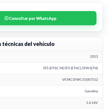
Consultar por WhatsApp
s técnicas del vehículo
2013
5FS (EP6C M),5FS (EP6C),5FW (EP6)
VF34C5FWC55007152
Gasolina
1.6 16V