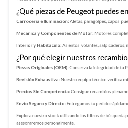
Consultar
ELECTROVENTILADOR
MANDO
¿Qué piezas de Peugeot puedes e
Ref:
2465690
OEM:
3273QH
Ref:
24
9828719880
DELAN
OEM:
9
GUARNECIDO PUERTA
JUEGO
ELECTROVENTILADOR 9828719880
MANDO 
Carrocería e Iluminación:
Aletas, paragolpes, capós, puer
Consultar
usado.
usado.
DELANTERA IZQUIERDA
PEUGEOT 308 I (4A_, 4C_) 1.6 16V
PEUGEOT 
Mecánica y Componentes de Motor:
Motores completos
JUEGO 
GUARNECIDO PUERTA DELANTERA
COLECTOR ADMISION 0361S7
PEUGEOT 
CULAT
IZQUIERDA usado.
LUNA CUSTODIA DELANTERA
Ref:
2465627
OEM:
9828719880
LUNA 
Ref:
24
Interior y Habitáculo:
Asientos, volantes, salpicaderos, 
PEUGEOT 308 I (4A_, 4C_) 1.6 16V
IZQUIERDA
9202K
Ref:
24
COLECTOR ADMISION 0361S7 usado.
CULATA 
Consultar
¿Por qué elegir nuestros recambi
Ref:
2465638
LUNA CUSTODIA DELANTERA
LUNA D
PEUGEOT 308 I (4A_, 4C_) 1.6 16V
PEUGEOT 
IZQUIERDA usado.
usado.
BOMBA FRENO 4601V0
BOMBA
Piezas Originales (OEM):
Conserva la integridad de tu
PEUGEOT 308 I (4A_, 4C_) 1.6 16V
PEUGEOT 
Consultar
4008N
Ref:
2465618
OEM:
0361S7
Ref:
24
Ref:
2465644
Ref:
24
Revisión Exhaustiva:
Nuestro equipo técnico verifica mi
BOMBA FRENO 4601V0 usado.
BOMBA 
PEUGEOT 308 I (4A_, 4C_) 1.6 16V
usado.
Consultar
Precios Sin Competencia:
Consultar
Consigue recambios plenament
PEUGEOT 
Ref:
2465602
OEM:
4601V0
Ref:
24
Envío Seguro y Directo:
Entregamos tu pedido rápidament
Consultar
Explora nuestro stock utilizando los filtros de búsqueda p
asesoraremos personalmente.