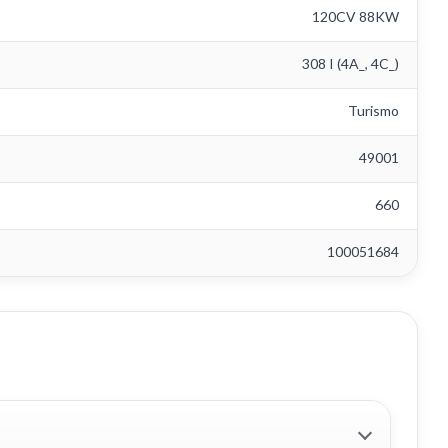
120CV 88KW
308 I (4A_, 4C_)
Turismo
49001
660
100051684