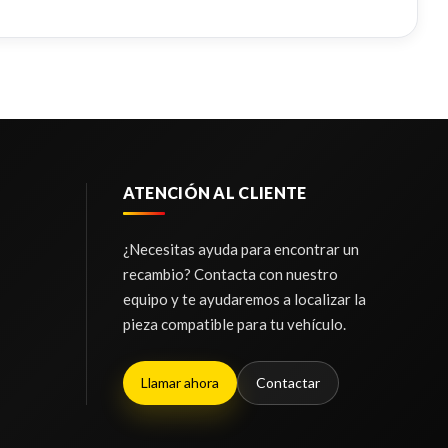
TURBOCOMPRESOR
V
TERA
PUERTA DELANTERA DERECHA
ATENCIÓN AL CLIENTE
F
.
TURBOCOMPRESOR usado.
PUERTA DELANTERA DERECHA usado.
A
V
PEUGEOT 308 I (4A_, 4C_) 1.6 16V
PEUGEOT 308 I (4A_, 4C_) 1.6 16V
¿Necesitas ayuda para encontrar un
V
recambio? Contacta con nuestro
Ref:
2465692
Ref:
2465676
equipo y te ayudaremos a localizar la
 9101GF
pieza compatible para tu vehículo.
Consultar
V
Consultar
Llamar ahora
Contactar