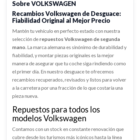
Sobre VOLKSWAGEN
ESPEJO 7P6857511S
VOLKSWAGEN TOUAREG (7P5) V6 TDI
Ref:
2271154
BLUEMOTION
Recambios Volkswagen de Desguace:
ESPEJO 7P6857511S usado.
Fiabilidad Original al Mejor Precio
VOLKSWAGEN TOUAREG (7P5) V6 TDI
Ref:
2271145
OEM:
7P6821105E
Consultar
BLUEMOTION
Mantén tu vehículo en perfecto estado con nuestra
AFORADOR
shopping_cart
Ref:
2364755
OEM:
7P6857511S
308,22 €
selección de
repuestos Volkswagen de segunda
AFORADOR usado.
mano
. La marca alemana es sinónimo de durabilidad y
VOLKSWAGEN TOUAREG (7P5) V6 TDI
shopping_cart
17,82 €
fiabilidad, y montar piezas originales es la mejor
BLUEMOTION
manera de asegurar que tu coche siga rindiendo como
ABS
Ref:
2271140
el primer día. En nuestro desguace te ofrecemos
ABS usado.
recambios recuperados, revisados y listos para volver
VOLKSWAGEN TOUAREG (7P5) V6 TDI
Consultar
BLUEMOTION
a la carretera por una fracción de lo que costaría una
pieza nueva.
MANGUETA DELANTERA DERECHA
Ref:
2271139
LLANTA 7P6601025
MANGUETA DELANTERA DERECHA usado.
LLANTA 7P6601025 usado.
Repuestos para todos los
Consultar
VOLKSWAGEN TOUAREG (7P5) V6 TDI
VOLKSWAGEN TOUAREG (7P5) V6 TDI
modelos Volkswagen
BLUEMOTION
BLUEMOTION
Ref:
2271161
Contamos con un stock en constante renovación que
Ref:
2376635
OEM:
7P6601025
cubre desde los turismos más icónicos hasta la línea