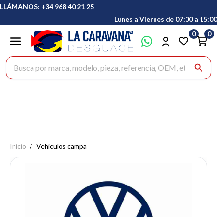
LLÁMANOS: +34 968 40 21 25
Lunes a Viernes de 07:00 a 15:00
0
0
Buscar productos
search
Inicio
Vehículos campa