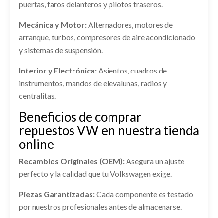
Ref:
2271162
puertas, faros delanteros y pilotos traseros.
Ref:
2376636
OEM:
7P6601025
Mecánica y Motor:
Alternadores, motores de
Consultar
shopping_cart
105,83 €
arranque, turbos, compresores de aire acondicionado
AIRBAG CORTINA DELANTERO
y sistemas de suspensión.
IZQUIERDO
Interior y Electrónica:
Asientos, cuadros de
AIRBAG CORTINA DELANTERO IZQUIERDO
usado.
instrumentos, mandos de elevalunas, radios y
VOLKSWAGEN TOUAREG (7P5) V6 TDI
INTERCOOLER
centralitas.
BLUEMOTION
INTERCOOLER usado.
Beneficios de comprar
Ref:
2271142
VOLKSWAGEN TOUAREG (7P5) V6 TDI
repuestos VW en nuestra tienda
BLUEMOTION
AMORTIGUADOR DELANTERO
Consultar
online
Ref:
2271160
IZQUIERDO
Recambios Originales (OEM):
Asegura un ajuste
AMORTIGUADOR DELANTERO IZQUIERDO
Consultar
perfecto y la calidad que tu Volkswagen exige.
usado.
VOLKSWAGEN TOUAREG (7P5) V6 TDI
TRANSMISION DELANTERA DERECHA
NEUMATICO REPUESTO 7P0601027
Piezas Garantizadas:
Cada componente es testado
BLUEMOTION
TRANSMISION DELANTERA DERECHA usado.
por nuestros profesionales antes de almacenarse.
NEUMATICO REPUESTO 7P0601027 usado.
Ref:
2271147
VOLKSWAGEN TOUAREG (7P5) V6 TDI