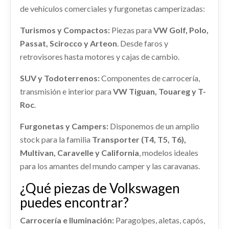
REFUERZO PARAGOLPES DELANTERO
Consultar
shopping_cart
de vehículos comerciales y furgonetas camperizadas:
105,83 €
7P0807109D
AIRBAG CORTINA DELANTERO DERECHO
REFUERZO PARAGOLPES DELANTERO... usado.
Turismos y Compactos:
Piezas para
VW Golf, Polo,
VOLKSWAGEN TOUAREG (7P5) V6 TDI
AIRBAG CORTINA DELANTERO DERECHO usado.
Passat, Scirocco y Arteon
. Desde faros y
BLUEMOTION
VOLKSWAGEN TOUAREG (7P5) V6 TDI
retrovisores hasta motores y cajas de cambio.
BLUEMOTION
Ref:
2271176
OEM:
7P0807109D
DEPOSITO COMBUSTIBLE
SUV y Todoterrenos:
Componentes de carrocería,
Ref:
2271141
shopping_cart
transmisión e interior para
VW Tiguan, Touareg y T-
DEPOSITO COMBUSTIBLE usado.
145,43 €
VOLKSWAGEN TOUAREG (7P5) V6 TDI
Roc
.
Consultar
BLUEMOTION
Furgonetas y Campers:
AMORTIGUADOR DELANTERO DERECHO
Disponemos de un amplio
Ref:
2271157
stock para la familia
Transporter (T4, T5, T6),
AMORTIGUADOR DELANTERO DERECHO usado.
Multivan, Caravelle y California
, modelos ideales
VOLKSWAGEN TOUAREG (7P5) V6 TDI
Consultar
BLUEMOTION
para los amantes del mundo camper y las caravanas.
MANGUETA DELANTERA IZQUIERDA
Ref:
2271146
LLANTA 7P6601025
¿Qué piezas de Volkswagen
MANGUETA DELANTERA IZQUIERDA usado.
LLANTA 7P6601025 usado.
puedes encontrar?
Consultar
VOLKSWAGEN TOUAREG (7P5) V6 TDI
VOLKSWAGEN TOUAREG (7P5) V6 TDI
BLUEMOTION
BLUEMOTION
Carrocería e Iluminación:
Paragolpes, aletas, capós,