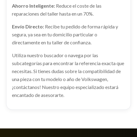
VOLKSWAGEN TOUAREG (7P5) V6 TDI
BLUEMOTION
Ahorro Inteligente:
Reduce el coste de las
BLUEMOTION
Consultar
reparaciones del taller hasta en un 70%.
Ref:
2271181
Ref:
3009461
OEM:
7P0601027
Envío Directo:
Recibe tu pedido de forma rápida y
Consultar
shopping_cart
220,23 €
segura, ya sea en tu domicilio particular o
directamente en tu taller de confianza.
AIRBAG DELANTERO IZQUIERDO
Utiliza nuestro buscador o navega por las
subcategorías para encontrar la referencia exacta que
AIRBAG DELANTERO IZQUIERDO usado.
necesitas. Si tienes dudas sobre la compatibilidad de
VOLKSWAGEN TOUAREG (7P5) V6 TDI
RADIADOR AGUA
BLUEMOTION
una pieza con tu modelo o año de Volkswagen,
RADIADOR AGUA usado.
Ref:
2271143
¡contáctanos! Nuestro equipo especializado estará
VOLKSWAGEN TOUAREG (7P5) V6 TDI
BLUEMOTION
encantado de asesorarte.
Consultar
Ref:
2271175
AMORTIGUADOR TRASERO DERECHO
Consultar
AMORTIGUADOR TRASERO DERECHO usado.
VOLKSWAGEN TOUAREG (7P5) V6 TDI
TRANSMISION DELANTERA IZQUIERDA
BLUEMOTION