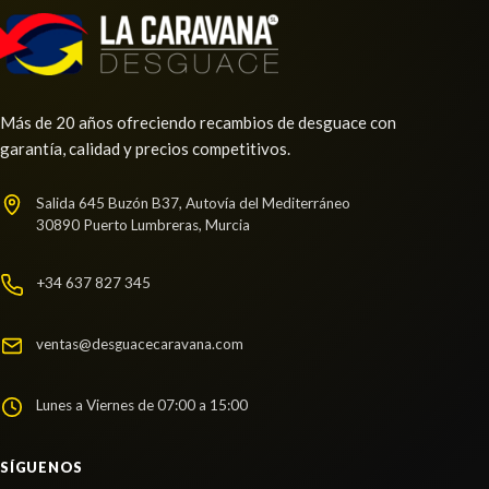
TRANSMISION DELANTERA IZQUIERDA usado.
Ref:
2271148
VOLKSWAGEN TOUAREG (7P5) V6 TDI
BLUEMOTION
Consultar
Ref:
2271182
Más de 20 años ofreciendo recambios de desguace con
garantía, calidad y precios competitivos.
Consultar
Salida 645 Buzón B37, Autovía del Mediterráneo
30890 Puerto Lumbreras, Murcia
VOLANTE
VOLANTE usado.
+34 637 827 345
VOLKSWAGEN TOUAREG (7P5) V6 TDI
BLUEMOTION
ventas@desguacecaravana.com
Ref:
2271183
Lunes a Viernes de 07:00 a 15:00
Consultar
AMORTIGUADOR TRASERO IZQUIERDO
SÍGUENOS
AMORTIGUADOR TRASERO IZQUIERDO usado.