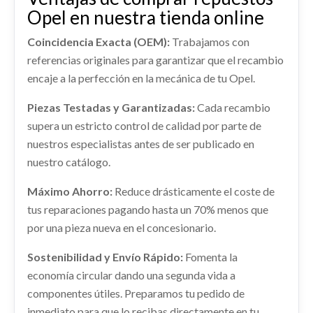
Opel en nuestra tienda online
OPEL CORSA F (P2JO) 1.2 (68)
PANTALLA MULTIFUNCION 39185456
Ref:
1937873
OEM:
292854 / 9844413080
Coincidencia Exacta (OEM):
Trabajamos con
PANTALLA MULTIFUNCION 39185456 usado.
referencias originales para garantizar que el recambio
OPEL CORSA F (P2JO) 1.2 (68)
shopping_cart
26,40 €
encaje a la perfección en la mecánica de tu Opel.
Ref:
1937920
OEM:
39185456
Piezas Testadas y Garantizadas:
Cada recambio
MANETA INTERIOR TRASERA IZQUIERDA
shopping_cart
157,02 €
39198474 / 98201553VV
supera un estricto control de calidad por parte de
nuestros especialistas antes de ser publicado en
MANETA INTERIOR TRASERA IZQUIERDA...
usado.
nuestro catálogo.
OPEL CORSA F (P2JO) 1.2 (68)
Máximo Ahorro:
Reduce drásticamente el coste de
Ref:
2083873
OEM:
39198474 / 98201553VV
tus reparaciones pagando hasta un 70% menos que
por una pieza nueva en el concesionario.
shopping_cart
15,95 €
Sostenibilidad y Envío Rápido:
Fomenta la
economía circular dando una segunda vida a
componentes útiles. Preparamos tu pedido de
ELEVALUNAS DELANTERO DERECHO
inmediato para que lo recibas directamente en tu