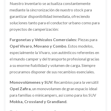
Nuestro inventario se actualiza constantemente
MANDO ELEVALUNAS DELANTERO... usado.
OPEL CORSA F (P2JO) 1.2 (68)
mediante la sincronización de nuestro stock para
GUARNECIDOS PALANCA CAMBIO
garantizar disponibilidad inmediata, ofreciendo
Ref:
1937908
OEM:
96788281ZD
565537081 / 98298161DZ
soluciones tanto para el conductor urbano como para
GUARNECIDOS PALANCA CAMBIO... usado.
proyectos de camperización:
shopping_cart
26,40 €
OPEL CORSA F (P2JO) 1.2 (68)
MOTOR COMPLETO HN05
Furgonetas y Vehículos Comerciales:
Piezas para
Ref:
2161376
OEM:
565537081 / 98298161DZ
Opel Vivaro, Movano y Combo
MOTOR COMPLETO HN05 usado.
. Estos modelos,
OPEL CORSA F (P2JO) 1.2 (68)
especialmente la Vivaro, son auténticos referentes en
shopping_cart
15,95 €
el mundo camper y del transporte profesional gracias
Ref:
1932806
OEM:
HN05
a su enorme fiabilidad y volumen de carga. Siempre
shopping_cart
procuramos disponer de sus recambios esenciales.
1.149,76 €
CERRADURA PUERTA TRASERA DERECHA
292852 / 9844412880
Monovolúmenes y SUV:
Recambios para la versátil
Opel Zafira
, un monovolumen de gran espacio ideal
CERRADURA PUERTA TRASERA DERECHA...
usado.
para familias o minicampers, así como para los SUV
OPEL CORSA F (P2JO) 1.2 (68)
Mokka, Crossland y Grandland
.
Ref:
1937872
OEM:
292852 / 9844412880