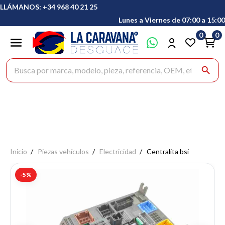
LLÁMANOS: +34 968 40 21 25
Lunes a Viernes de 07:00 a 15:00
0
0
Buscar productos
search
Inicio
Piezas vehículos
Electricidad
Centralita bsi
-5%