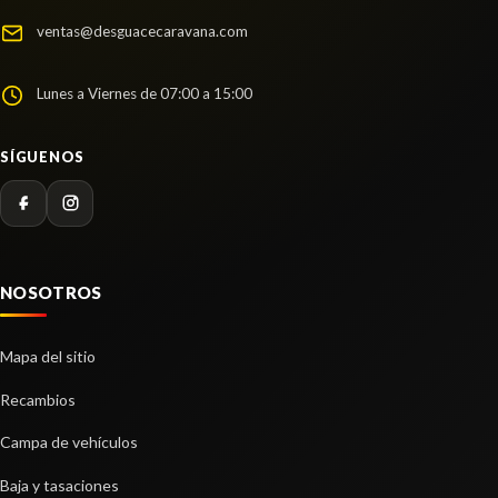
ventas@desguacecaravana.com
ELEVALUNAS TRASERO DERECHO
9829045580
CENTRALITA MOTOR UCE 0261S102VT
Lunes a Viernes de 07:00 a 15:00
ELEVALUNAS TRASERO DERECHO 9829045580
usado.
CENTRALITA MOTOR UCE 0261S102VT usado.
OPEL CORSA F (P2JO) 1.2 (68)
OPEL CORSA F (P2JO) 1.2 (68)
SÍGUENOS
Ref:
1937886
OEM:
9829045580
Ref:
1944383
OEM:
0261S102VT
shopping_cart
shopping_cart
52,52 €
130,90 €
NOSOTROS
Mapa del sitio
Recambios
Campa de vehículos
Baja y tasaciones