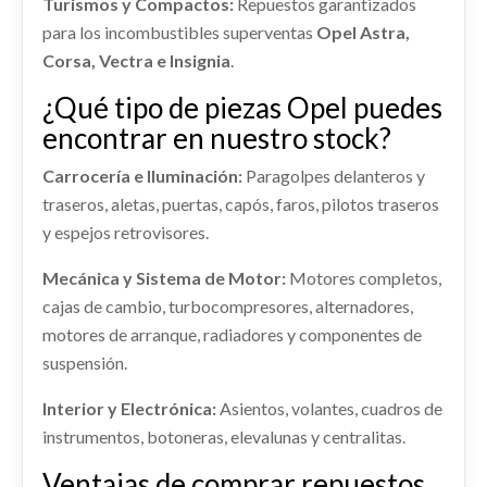
Turismos y Compactos:
Repuestos garantizados
MANDO LUCES 39201665
para los incombustibles superventas
Opel Astra,
shopping_cart
26,40 €
MANDO LUCES 39201665 usado.
Corsa, Vectra e Insignia
.
OPEL CORSA F (P2JO) 1.2 (68)
¿Qué tipo de piezas Opel puedes
Ref:
1937909
OEM:
39201665
MANETA INTERIOR TRASERA DERECHA
encontrar en nuestro stock?
39198475 / 98201552VV
shopping_cart
15,95 €
MANETA INTERIOR TRASERA DERECHA... usado.
Carrocería e Iluminación:
Paragolpes delanteros y
OPEL CORSA F (P2JO) 1.2 (68)
traseros, aletas, puertas, capós, faros, pilotos traseros
y espejos retrovisores.
Ref:
2083872
OEM:
39198475 / 98201552VV
Mecánica y Sistema de Motor:
Motores completos,
shopping_cart
15,95 €
cajas de cambio, turbocompresores, alternadores,
motores de arranque, radiadores y componentes de
suspensión.
CERRADURA PUERTA TRASERA
Interior y Electrónica:
Asientos, volantes, cuadros de
IZQUIERDA 292854 / 9844413080
instrumentos, botoneras, elevalunas y centralitas.
CERRADURA PUERTA TRASERA IZQUIERDA...
Ventajas de comprar repuestos
usado.