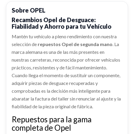
Ref:
1947117
OEM:
9836236080
Sobre OPEL
VOLANTE 647390500A
Recambios Opel de Desguace:
VOLANTE 647390500A usado.
shopping_cart
15,95 €
Fiabilidad y Ahorro para tu Vehículo
OPEL CORSA F (P2JO) 1.2 (68)
Ref:
1937946
OEM:
647390500A
Mantén tu vehículo a pleno rendimiento con nuestra
AFORADOR 9839248180
selección de
repuestos Opel de segunda mano
. La
AFORADOR 9839248180 usado.
shopping_cart
83,87 €
marca alemana es una de las más presentes en
OPEL CORSA F (P2JO) 1.2 (68)
nuestras carreteras, reconocida por ofrecer vehículos
Ref:
2018494
OEM:
9839248180
prácticos, resistentes y de fácil mantenimiento.
ABS 9839933780 / 1673650280
Cuando llega el momento de sustituir un componente,
CERRADURA PUERTA DELANTERA
ABS 9839933780 / 1673650280 usado.
shopping_cart
94,32 €
adquirir piezas de desguace recuperadas y
OPEL CORSA F (P2JO) 1.2 (68)
IZQUIERDA 292850 / 9844412280
comprobadas es la decisión más inteligente para
CERRADURA PUERTA DELANTERA... usado.
Ref:
1950148
OEM:
9839933780 / 1673650280
abaratar la factura del taller sin renunciar al ajuste y la
OPEL CORSA F (P2JO) 1.2 (68)
fiabilidad de la pieza original de fábrica.
shopping_cart
130,90 €
Ref:
1937871
OEM:
292850 / 9844412280
Repuestos para la gama
MANDO ELEVALUNAS DELANTERO
shopping_cart
26,40 €
completa de Opel
IZQUIERDO 96788281ZD