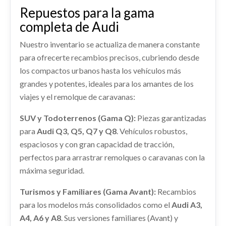
CUADRO INSTRUMENTOS 82A920700A
Repuestos para la gama
Ref:
2289213
OEM:
2Q0407255AG
CUADRO INSTRUMENTOS 82A920700A usado.
completa de Audi
AUDI A1 SPORTBACK (GBA) 25 TFSI
Consultar
Nuestro inventario se actualiza de manera constante
Ref:
2308497
OEM:
82A920700A
para ofrecerte recambios precisos, cubriendo desde
CERRADURA PUERTA DELANTERA
los compactos urbanos hasta los vehículos más
shopping_cart
313,76 €
DERECHA 5TB837016C / 5TB837016D
grandes y potentes, ideales para los amantes de los
CERRADURA PUERTA DELANTERA DERECHA...
viajes y el remolque de caravanas:
DEPOSITO COMBUSTIBLE 2Q0201055DK
usado.
AUDI A1 SPORTBACK (GBA) 25 TFSI
SUV y Todoterrenos (Gama Q):
DEPOSITO COMBUSTIBLE 2Q0201055DK usado.
Piezas garantizadas
AUDI A1 SPORTBACK (GBA) 25 TFSI
para
Audi Q3, Q5, Q7 y Q8
. Vehículos robustos,
Ref:
2336486
CERRADURA MALETERO / PORTON
espaciosos y con gran capacidad de tracción,
Ref:
2289210
OEM:
2Q0201055DK
2G6827505B / 2G6827505B9B9
OEM:
5TB837016C / 5TB837016D
perfectos para arrastrar remolques o caravanas con la
CERRADURA MALETERO / PORTON... usado.
AMORTIGUADOR DELANTERO DERECHO
Consultar
máxima seguridad.
shopping_cart
AUDI A1 SPORTBACK (GBA) 25 TFSI
52,51 €
2Q0413031BD
Ref:
2336490
Turismos y Familiares (Gama Avant):
Recambios
AMORTIGUADOR DELANTERO DERECHO...
usado.
OEM:
2G6827505B / 2G6827505B9B9
para los modelos más consolidados como el
Audi A3,
TRANSMISION DELANTERA IZQUIERDA
AUDI A1 SPORTBACK (GBA) 25 TFSI
A4, A6 y A8
. Sus versiones familiares (Avant) y
2Q0407271BL