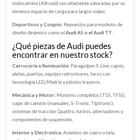
shopping_cart
Ref:
2289199
OEM:
2Q0413031BD
26,39 €
todocamino (Allroad) son altamente valoradas por su
TRANSMISION DELANTERA IZQUIERDA... usado.
MODULO ELECTRONICO 83A035840A
inmenso espacio de carga para largos viajes.
AUDI A1 SPORTBACK (GBA) 25 TFSI
Consultar
MODULO ELECTRONICO 83A035840A usado.
Ref:
2289230
OEM:
2Q0407271BL
Deportivos y Coupés:
Repuestos para modelos de
AUDI A1 SPORTBACK (GBA) 25 TFSI
diseño dinámico como el
Audi A5 o el Audi TT
.
Consultar
Ref:
2308498
OEM:
83A035840A
¿Qué piezas de Audi puedes
shopping_cart
encontrar en nuestro stock?
313,76 €
Carrocería e Iluminación:
Paragolpes S-Line, capós,
MOTOR COMPLETO DKLA / 04C100098K
CERRADURA PUERTA DELANTERA
aletas, puertas, espejos retrovisores, faros con
IZQUIERDA 5TB837015C / 5TB837015D
MOTOR COMPLETO DKLA / 04C100098K usado.
tecnología LED/Matrix y pilotos traseros.
AUDI A1 SPORTBACK (GBA) 25 TFSI
CERRADURA PUERTA DELANTERA... usado.
Mecánica y Motor:
Motores completos (TDI, TFSI),
AUDI A1 SPORTBACK (GBA) 25 TFSI
Ref:
2334147
OEM:
DKLA / 04C100098K
cajas de cambio (manuales, S-Tronic, Tiptronic),
Ref:
2336487
REFUERZO PARAGOLPES TRASERO
sistemas de tracción Quattro, turbos, alternadores y
Consultar
OEM:
5TB837015C / 5TB837015D
REFUERZO PARAGOLPES TRASERO usado.
componentes de suspensión.
AMORTIGUADOR DELANTERO
AUDI A1 SPORTBACK (GBA) 25 TFSI
shopping_cart
IZQUIERDO 2Q0413031BD
52,51 €
Interior y Electrónica:
Asientos de cuero o tela,
Ref:
2289225
AMORTIGUADOR DELANTERO IZQUIERDO...