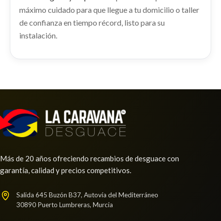
AMORTIGUADOR TRASERO DERECHO
máximo cuidado para que llegue a tu domicilio o taller
shopping_cart
AMORTIGUADOR TRASERO DERECHO usado.
de confianza en tiempo récord, listo para su
31,61 €
AUDI A1 SPORTBACK (GBA) 25 TFSI
instalación.
CONMUTADOR DE ARRANQUE
Ref:
2289201
5Q1905865A
CONMUTADOR DE ARRANQUE 5Q1905865A
Consultar
usado.
AUDI A1 SPORTBACK (GBA) 25 TFSI
Ref:
2289207
OEM:
5Q1905865A
shopping_cart
47,30 €
Más de 20 años ofreciendo recambios de desguace con
garantía, calidad y precios competitivos.
MANETA EXTERIOR DELANTERA
Salida 645 Buzón B37, Autovía del Mediterráneo
IZQUIERDA 8V0837885 / 8V0837205AGRU
30890 Puerto Lumbreras, Murcia
MANETA EXTERIOR DELANTERA IZQUIERDA...