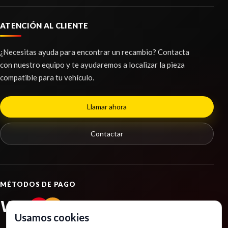
ATENCIÓN AL CLIENTE
ELEVALUNAS DELANTERO IZQUIERDO
82G837461 / 82G837461A
¿Necesitas ayuda para encontrar un recambio? Contacta
con nuestro equipo y te ayudaremos a localizar la pieza
BRAZO SUSPENSION DELANTERO
ELEVALUNAS DELANTERO IZQUIERDO... usado.
IZQUIERDO
compatible para tu vehículo.
AUDI A1 SPORTBACK (GBA) 25 TFSI
BRAZO SUSPENSION DELANTERO IZQUIERDO
Ref:
2337798
OEM:
82G837461 / 82G837461A
INTERRUPTOR 4K1941501P
usado.
Llamar ahora
AUDI A1 SPORTBACK (GBA) 25 TFSI
INTERRUPTOR 4K1941501P usado.
shopping_cart
36,84 €
AUDI A1 SPORTBACK (GBA) 25 TFSI
Ref:
2289204
Contactar
Ref:
2294729
OEM:
4K1941501P
Consultar
shopping_cart
52,51 €
MÉTODOS DE PAGO
VISA
PayPal
Usamos cookies