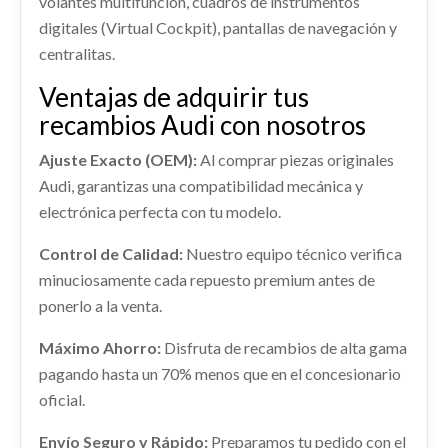
volantes multifunción, cuadros de instrumentos
usado.
digitales (Virtual Cockpit), pantallas de navegación y
Consultar
AUDI A1 SPORTBACK (GBA) 25 TFSI
centralitas.
CENTRALITA MOTOR UCE 0261S21435
Ref:
2289200
OEM:
2Q0413031BD
CENTRALITA MOTOR UCE 0261S21435 usado.
Ventajas de adquirir tus
AUDI A1 SPORTBACK (GBA) 25 TFSI
recambios Audi con nosotros
Consultar
Ref:
2289206
OEM:
0261S21435
Ajuste Exacto (OEM):
Al comprar piezas originales
Audi, garantizas una compatibilidad mecánica y
shopping_cart
52,52 €
electrónica perfecta con tu modelo.
Control de Calidad:
Nuestro equipo técnico verifica
minuciosamente cada repuesto premium antes de
ponerlo a la venta.
MANETA EXTERIOR TRASERA DERECHA
8V0839885 / 8V0837206AGRU
Máximo Ahorro:
Disfruta de recambios de alta gama
MANETA EXTERIOR TRASERA DERECHA... usado.
pagando hasta un 70% menos que en el concesionario
AUDI A1 SPORTBACK (GBA) 25 TFSI
oficial.
Ref:
2336525
Envío Seguro y Rápido:
Preparamos tu pedido con el
OEM:
8V0839885 / 8V0837206AGRU