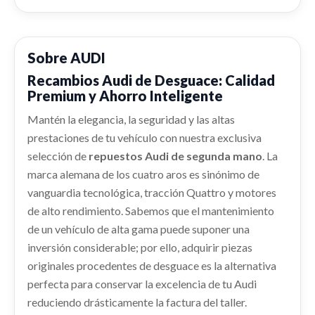
CANALIZADOR DE AIRE 2Q0129509
PANTALLA MULTIFUNCION 82A919604B usado.
Consultar
shopping_cart
AUDI A1 SPORTBACK (GBA) 25 TFSI
62,96 €
CANALIZADOR DE AIRE 2Q0129509 usado.
AUDI A1 SPORTBACK (GBA) 25 TFSI
CERRADURA PUERTA TRASERA DERECHA
Ref:
2308496
OEM:
82A919604B
Sobre AUDI
VOLANTE 82A419091A
5TA839016L / 5TA839016P
Ref:
2298125
OEM:
2Q0129509
Recambios Audi de Desguace: Calidad
VOLANTE 82A419091A usado.
shopping_cart
313,76 €
CERRADURA PUERTA TRASERA DERECHA...
Premium y Ahorro Inteligente
AUDI A1 SPORTBACK (GBA) 25 TFSI
usado.
shopping_cart
52,51 €
AUDI A1 SPORTBACK (GBA) 25 TFSI
Ref:
2289231
OEM:
82A419091A
Mantén la elegancia, la seguridad y las altas
AFORADOR
prestaciones de tu vehículo con nuestra exclusiva
Ref:
2336484
OEM:
5TA839016L / 5TA839016P
AFORADOR usado.
shopping_cart
PORTON TRASERO 82A827025A /
209,26 €
selección de
repuestos Audi de segunda mano
. La
AUDI A1 SPORTBACK (GBA) 25 TFSI
82A827025B
shopping_cart
marca alemana de los cuatro aros es sinónimo de
26,40 €
Ref:
2289195
PORTON TRASERO 82A827025A /... usado.
vanguardia tecnológica, tracción Quattro y motores
ABS 2Q0614517AP / 2Q0614517AEBEF
AUDI A1 SPORTBACK (GBA) 25 TFSI
de alto rendimiento. Sabemos que el mantenimiento
ABS 2Q0614517AP / 2Q0614517AEBEF usado.
Consultar
de un vehículo de alta gama puede suponer una
Ref:
2289217
OEM:
82A827025A / 82A827025B
AUDI A1 SPORTBACK (GBA) 25 TFSI
inversión considerable; por ello, adquirir piezas
MANGUETA DELANTERA IZQUIERDA
Ref:
2289194
shopping_cart
originales procedentes de desguace es la alternativa
209,26 €
2Q0407255AG
OEM:
2Q0614517AP / 2Q0614517AEBEF
perfecta para conservar la excelencia de tu Audi
MANGUETA DELANTERA IZQUIERDA... usado.
reduciendo drásticamente la factura del taller.
shopping_cart
AUDI A1 SPORTBACK (GBA) 25 TFSI
73,41 €