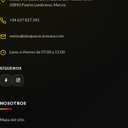
30890 Puerto Lumbreras, Murcia
Consultar
+34 637 827 345
AMORTIGUADOR TRASERO IZQUIERDO
ventas@desguacecaravana.com
AMORTIGUADOR TRASERO IZQUIERDO usado.
HYUNDAI I20 (BC3) TECNO
Lunes a Viernes de 07:00 a 15:00
Ref:
2257558
SÍGUENOS
Consultar
NOSOTROS
Mapa del sitio