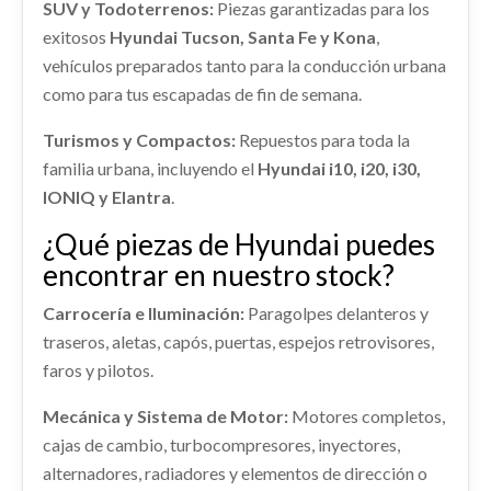
SUV y Todoterrenos:
Piezas garantizadas para los
AMORTIGUADOR DELANTERO DERECHO...
usado.
exitosos
Hyundai Tucson, Santa Fe y Kona
,
HYUNDAI I20 (BC3) TECNO
vehículos preparados tanto para la conducción urbana
MANGUETA DELANTERA IZQUIERDA
Ref:
2257555
OEM:
54651Q0AA0
como para tus escapadas de fin de semana.
51715Q0000
Turismos y Compactos:
Repuestos para toda la
Consultar
MANGUETA DELANTERA IZQUIERDA... usado.
PANTALLA MULTIFUNCION
familia urbana, incluyendo el
Hyundai i10, i20, i30,
HYUNDAI I20 (BC3) TECNO
96160Q0420NNB
IONIQ y Elantra
.
PANTALLA MULTIFUNCION 96160Q0420NNB
Ref:
2257573
OEM:
51715Q0000
usado.
¿Qué piezas de Hyundai puedes
HYUNDAI I20 (BC3) TECNO
Consultar
encontrar en nuestro stock?
Ref:
2257600
OEM:
96160Q0420NNB
AIRBAG DELANTERO IZQUIERDO
Carrocería e Iluminación:
Paragolpes delanteros y
80100Q0000NNB
shopping_cart
traseros, aletas, capós, puertas, espejos retrovisores,
330,28 €
AIRBAG DELANTERO IZQUIERDO... usado.
DEPOSITO COMBUSTIBLE 31150Q0000
faros y pilotos.
HYUNDAI I20 (BC3) TECNO
DEPOSITO COMBUSTIBLE 31150Q0000 usado.
Mecánica y Sistema de Motor:
Motores completos,
HYUNDAI I20 (BC3) TECNO
Ref:
2257552
OEM:
80100Q0000NNB
cajas de cambio, turbocompresores, inyectores,
Ref:
2257568
OEM:
31150Q0000
alternadores, radiadores y elementos de dirección o
Consultar