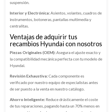
suspensión.
Consultar
AMORTIGUADOR DELANTERO
IZQUIERDO 54650Q0AA0
Interior y Electrónica:
Asientos, volantes, cuadros de
AMORTIGUADOR DELANTERO IZQUIERDO...
instrumentos, botoneras, pantallas multimedia y
usado.
centralitas.
HYUNDAI I20 (BC3) TECNO
TRANSMISION DELANTERA DERECHA
Ventajas de adquirir tus
Ref:
2257556
OEM:
54650Q0AA0
49501Q0300
recambios Hyundai con nosotros
TRANSMISION DELANTERA DERECHA... usado.
Consultar
CENTRALITA MOTOR UCE
HYUNDAI I20 (BC3) TECNO
Piezas Originales (OEM):
Asegura el ajuste exacto y
CENTRALITA MOTOR UCE usado.
la compatibilidad mecánica perfecta con tu modelo de
Ref:
2257593
OEM:
49501Q0300
HYUNDAI I20 (BC3) TECNO
Hyundai.
Consultar
Ref:
2257563
Revisión Exhaustiva:
Cada componente es
SALPICADERO 84710Q0050NNB
verificado por nuestro equipo de especialistas antes
Consultar
SALPICADERO 84710Q0050NNB usado.
RADIADOR AGUA 25310Q0300
de ser puesto a la venta en nuestro catálogo.
HYUNDAI I20 (BC3) TECNO
RADIADOR AGUA 25310Q0300 usado.
Ahorro Inteligente:
Reduce drásticamente el coste
HYUNDAI I20 (BC3) TECNO
Ref:
2257592
OEM:
84710Q0050NNB
de tus reparaciones, pagando hasta un 70% menos en
Ref:
2257587
OEM:
25310Q0300