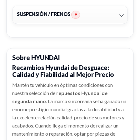
Ref:
2257564
Ref:
2257579
OEM:
92401Q0500
CREMALLERA DIRECCION usado.
HYUNDAI I20 (BC3) TECNO
SUSPENSIÓN / FRENOS
9
Consultar
Consultar
REFUERZO PARAGOLPES DELANTERO
Ref:
2257566
MANDO LUCES 93404Q850
REFUERZO PARAGOLPES DELANTERO usado.
MANDO LUCES 93404Q850 usado.
Consultar
HYUNDAI I20 (BC3) TECNO
HYUNDAI I20 (BC3) TECNO
Ref:
2257588
Ref:
2331252
OEM:
93404Q850
Sobre HYUNDAI
AIRBAG CORTINA DELANTERO DERECHO
Consultar
RETROVISOR DERECHO
Recambios Hyundai de Desguace:
AIRBAG CORTINA DELANTERO DERECHO usado.
shopping_cart
66,28 €
Calidad y Fiabilidad al Mejor Precio
HYUNDAI I20 (BC3) TECNO
RETROVISOR DERECHO usado.
LLANTA 52910Q0200
HYUNDAI I20 (BC3) TECNO
PORTON TRASERO 72800Q0010
Ref:
2257550
Mantén tu vehículo en óptimas condiciones con
AFORADOR 31110Q0500
LLANTA 52910Q0200 usado.
nuestra selección de
repuestos Hyundai de
PORTON TRASERO 72800Q0010 usado.
Ref:
2257590
HYUNDAI I20 (BC3) TECNO
AFORADOR 31110Q0500 usado.
Consultar
HYUNDAI I20 (BC3) TECNO
segunda mano
. La marca surcoreana se ha ganado un
HYUNDAI I20 (BC3) TECNO
Ref:
2376739
OEM:
52910Q0200
Consultar
enorme prestigio mundial gracias a la durabilidad y a
Ref:
2257580
OEM:
72800Q0010
Ref:
2257549
OEM:
31110Q0500
la excelente relación calidad-precio de sus motores y
ABS 9846124980 / 58910Q0200
shopping_cart
137,79 €
shopping_cart
acabados. Cuando llega el momento de realizar un
358,89 €
ABS 9846124980 / 58910Q0200 usado.
shopping_cart
117,98 €
mantenimiento o reparación, optar por piezas de
HYUNDAI I20 (BC3) TECNO