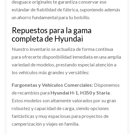
desguace originales te garantiza conservar ese
MANGUETA DELANTERA DERECHA
Ref:
2257548
OEM:
9846124980 / 58910Q0200
estándar de fiabilidad de fábrica, suponiendo además
51716Q0000
un ahorro fundamental para tu bolsillo.
shopping_cart
82,79 €
MANGUETA DELANTERA DERECHA 51716Q0000
usado.
Repuestos para la gama
HYUNDAI I20 (BC3) TECNO
CUADRO INSTRUMENTOS 94023Q0181
completa de Hyundai
CUADRO INSTRUMENTOS 94023Q0181 usado.
Ref:
2257572
OEM:
51716Q0000
Nuestro inventario se actualiza de forma continua
HYUNDAI I20 (BC3) TECNO
para ofrecerte disponibilidad inmediata en una amplia
Consultar
Ref:
2257567
OEM:
94023Q0181
AIRBAG CORTINA DELANTERO
variedad de modelos, prestando especial atención a
IZQUIERDO
RETROVISOR IZQUIERDO
los vehículos más grandes y versátiles:
shopping_cart
412,78 €
AIRBAG CORTINA DELANTERO IZQUIERDO
RETROVISOR IZQUIERDO usado.
LLANTA 52910Q0200
usado.
Furgonetas y Vehículos Comerciales:
Disponemos
HYUNDAI I20 (BC3) TECNO
REFUERZO PARAGOLPES TRASERO
HYUNDAI I20 (BC3) TECNO
MOTOR COMPLETO G3LE / 32AQ107F00
de recambios para
Hyundai H-1, H350 y Staria
.
LLANTA 52910Q0200 usado.
REFUERZO PARAGOLPES TRASERO usado.
Ref:
2257591
HYUNDAI I20 (BC3) TECNO
Estos modelos son altamente valorados por su gran
MOTOR COMPLETO G3LE / 32AQ107F00 usado.
Ref:
2257551
HYUNDAI I20 (BC3) TECNO
HYUNDAI I20 (BC3) TECNO
robustez y capacidad de carga, siendo opciones
Ref:
2376740
OEM:
52910Q0200
Consultar
Ref:
2257589
Consultar
fantásticas y muy espaciosas para proyectos de
Ref:
2257574
OEM:
G3LE / 32AQ107F00
AMORTIGUADOR DELANTERO DERECHO
shopping_cart
camperización y viajes en familia.
137,79 €
54651Q0AA0
Consultar
Consultar