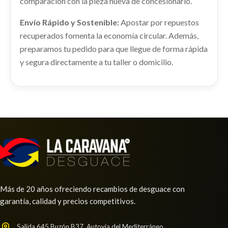
comparación con la pieza nueva de concesionario.
Consultar
Consultar
Envío Rápido y Sostenible:
Apostar por repuestos
recuperados fomenta la economía circular. Además,
AMORTIGUADOR TRASERO DERECHO
preparamos tu pedido para que llegue de forma rápida
AMORTIGUADOR TRASERO DERECHO usado.
y segura directamente a tu taller o domicilio.
HYUNDAI I20 (BC3) TECNO
Ref:
2257557
TRANSMISION DELANTERA IZQUIERDA
49500Q0100
Consultar
CONMUTADOR DE ARRANQUE
TRANSMISION DELANTERA IZQUIERDA... usado.
HYUNDAI I20 (BC3) TECNO
CONMUTADOR DE ARRANQUE usado.
HYUNDAI I20 (BC3) TECNO
Ref:
2257594
OEM:
49500Q0100
Ref:
2257565
Consultar
VOLANTE
Consultar
Más de 20 años ofreciendo recambios de desguace con
VOLANTE usado.
garantía, calidad y precios competitivos.
HYUNDAI I20 (BC3) TECNO
Ref:
2257595
Salida 645 Buzón B37, Autovía del Mediterráneo