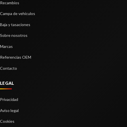
Recambios
Campa de vehículos
Baja y tasaciones
Sobre nosotros
BRAZO SUSPENSION DELANTERO
DERECHO
Marcas
BRAZO SUSPENSION DELANTERO DERECHO
Referencias OEM
usado.
HYUNDAI I20 (BC3) TECNO
Contacto
Ref:
2257559
LEGAL
Consultar
Privacidad
Aviso legal
Cookies