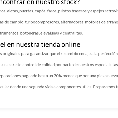
ncontrar en nuestro stock?
ELEVALUNAS DELANTERO
86158
OPEL VIVARO FURGÓN/COMBI (
DO usado.
=>) FURGÓN 2.7T L1H1
s, aletas, puertas, capós, faros, pilotos traseros y espejos retrovi
VARO FURGÓN/COMBI (07.2006
GÓN 2.7T L1H1
Consultar
Ref:
2386133
s de cambio, turbocompresores, alternadores, motores de arranq
86132
OCOMPRESOR
VENTILADOR VISCOSO M
Consultar
trumentos, botoneras, elevalunas y centralitas.
Consultar
OMPRESOR usado.
VENTILADOR VISCOSO MOTOR 
l en nuestra tienda online
VARO FURGÓN/COMBI (07.2006
OPEL VIVARO FURGÓN/COMBI (
GÓN 2.7T L1H1
=>) FURGÓN 2.7T L1H1
originales para garantizar que el recambio encaje a la perfección
STA TRASERA
BOMBA FRENO
A LATERAL CORREDERA
RETROVISOR DERECHO
86159
Ref:
2386160
n estricto control de calidad por parte de nuestros especialistas
HA
A TRASERA usado.
BOMBA FRENO usado.
RETROVISOR DERECHO usado.
Consultar
Consultar
 LATERAL CORREDERA
VARO FURGÓN/COMBI (07.2006
OPEL VIVARO FURGÓN/COMBI (
eparaciones pagando hasta un 70% menos que por una pieza nueva 
OPEL VIVARO FURGÓN/COMBI (
 usado.
GÓN 2.7T L1H1
=>) FURGÓN 2.7T L1H1
=>) FURGÓN 2.7T L1H1
VARO FURGÓN/COMBI (07.2006
cular dando una segunda vida a componentes útiles. Preparamos t
86106
Ref:
2386109
GÓN 2.7T L1H1
Ref:
2386153
86149
Consultar
Consultar
Consultar
Consultar