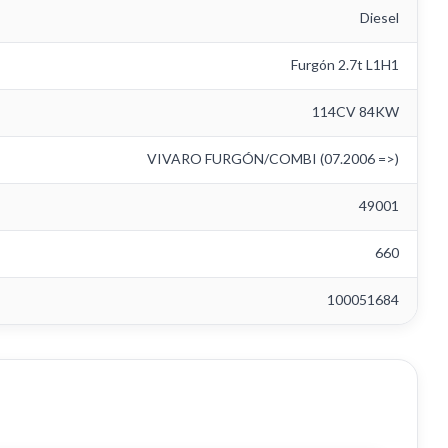
Diesel
Furgón 2.7t L1H1
114CV 84KW
VIVARO FURGÓN/COMBI (07.2006 =>)
49001
660
100051684