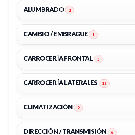
ALUMBRADO
2
CAMBIO / EMBRAGUE
1
CARROCERÍA FRONTAL
3
CARROCERÍA LATERALES
13
FARO DERECHO 8200701356
PILOT
CLIMATIZACIÓN
2
FARO DERECHO 8200701356 usado.
PILOTO 
OPEL VIVARO FURGÓN/COMBI (07.2006
OPEL VI
PALANCA CAMBIO
=>) FURGÓN 2.7T L1H1
=>) FUR
DIRECCIÓN / TRANSMISIÓN
6