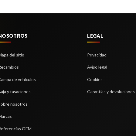
NOSOTROS
LEGAL
Mapa del sitio
Privacidad
Recambios
Aviso legal
Campa de vehículos
Cookies
 SUSPENSION DELANTERO
SERVOFRENO
ERDO
Baja y tasaciones
Garantías y devoluciones
SERVOFRENO usado.
SUSPENSION DELANTERO
OPEL VIVARO FURGÓN/COMBI (
DO usado.
Sobre nosotros
=>) FURGÓN 2.7T L1H1
VARO FURGÓN/COMBI (07.2006
GÓN 2.7T L1H1
Marcas
Ref:
2386155
86112
Referencias OEM
Consultar