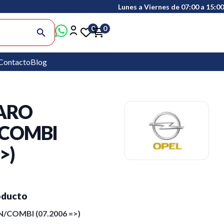
Lunes a Viernes de 07:00 a 15:00
0
0
search
Contacto
Blog
VARO
COMBI
>)
oducto
COMBI (07.2006 =>)