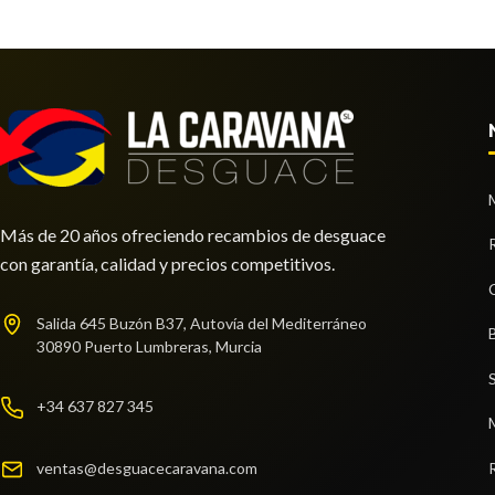
Más de 20 años ofreciendo recambios de desguace
con garantía, calidad y precios competitivos.
BRAZO SUSPENSION DELANTERO
BRAZO
TAPA EXTERIOR COMBUSTIBLE
DERECHO
IZQUI
Salida 645 Buzón B37, Autovía del Mediterráneo
30890 Puerto Lumbreras, Murcia
BRAZO SUSPENSION DELANTERO
BRAZO 
TAPA EXTERIOR COMBUSTIBLE usado.
DERECHO usado.
IZQUIER
OPEL VIVARO FURGÓN/COMBI (07.2006
OPEL VIVARO FURGÓN/COMBI (07.2006
OPEL VI
=>) FURGÓN 2.7T L1H1
+34 637 827 345
=>) FURGÓN 2.7T L1H1
=>) FUR
Ref:
2386156
Ref:
2386111
Ref:
23
ventas@desguacecaravana.com
Consultar