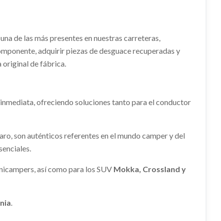
TERA
=>) FURGÓN 2.7T L1H1
Consultar
Ref:
2386121
A
 una de las más presentes en nuestras carreteras,
POLEA CIGUEÑAL
Consultar
07.2006
 componente, adquirir piezas de desguace recuperadas y
 original de fábrica.
POLEA CIGUEÑAL usado.
07.2006
OPEL VIVARO FURGÓN/COMBI (07.2006
ERO
AMORTIGUADOR TRASERO
=>) FURGÓN 2.7T L1H1
TERA
MANETA EXTERIOR DELANTERA
DERECHO
IZQUIERDA
Ref:
2386146
 inmediata, ofreciendo soluciones tanto para el conductor
AMORTIGUADOR TRASERO DERECHO
A
MANETA EXTERIOR DELANTERA
usado.
IZQUIERDA usado.
Consultar
07.2006
OPEL VIVARO FURGÓN/COMBI (07.2006
07.2006
OPEL VIVARO FURGÓN/COMBI (07.2006
aro, son auténticos referentes en el mundo camper y del
=>) FURGÓN 2.7T L1H1
=>) FURGÓN 2.7T L1H1
senciales.
Ref:
2386102
Ref:
2386135
inicampers, así como para los SUV
Mokka, Crossland y
Consultar
Consultar
MOTOR ARRANQUE
gnia
.
MOTOR ARRANQUE usado.