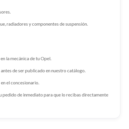
07.2006
OPEL VIVARO FURGÓN/COMBI (07.2006
=>) FURGÓN 2.7T L1H1
sores.
Ref:
2386140
ue, radiadores y componentes de suspensión.
OTOR
Consultar
usado.
07.2006
 en la mecánica de tu Opel.
BOMBA SERVODIRECCION
RETROVISOR IZQUIERDO
 antes de ser publicado en nuestro catálogo.
BOMBA SERVODIRECCION usado.
RETROVISOR IZQUIERDO usado.
07.2006
OPEL VIVARO FURGÓN/COMBI (07.2006
en el concesionario.
07.2006
OPEL VIVARO FURGÓN/COMBI (07.2006
=>) FURGÓN 2.7T L1H1
=>) FURGÓN 2.7T L1H1
u pedido de inmediato para que lo recibas directamente
Ref:
2386110
Ref:
2386154
Consultar
Consultar