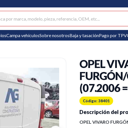
ar productos
ios
Campa vehículos
Sobre nosotros
Baja y tasación
Pago por TPV
OPEL VI
FURGÓN/
(07.2006 =
Código: 38401
Descripción del pr
OPEL VIVARO FURGÓN/