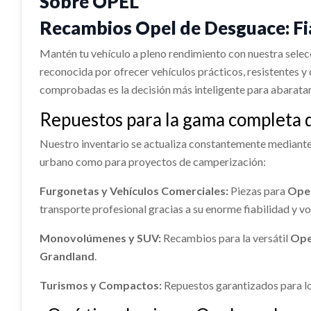
Sobre OPEL
KIT AIRBAG
MANET
=>) FURGÓN 2.7T L1H1
=>) FUR
Consultar
DEREC
Recambios Opel de Desguace: Fia
Ref:
2386099
Ref:
23
KIT AIRBAG usado.
MANETA
OPEL VIVARO FURGÓN/COMBI (07.2006
DERECHA
Mantén tu vehículo a pleno rendimiento con nuestra sele
CULATA
DESPI
=>) FURGÓN 2.7T L1H1
Consultar
OPEL VI
reconocida por ofrecer vehículos prácticos, resistentes 
=>) FUR
Ref:
2386127
comprobadas es la decisión más inteligente para abaratar la 
CULATA usado.
DESPIEC
Ref:
23
OPEL VIVARO FURGÓN/COMBI (07.2006
OPEL VI
ABS
AMORT
Repuestos para la gama completa 
=>) FURGÓN 2.7T L1H1
=>) FUR
Consultar
LUNA DELANTERA DERECHA
LUNA 
DEREC
Ref:
2386122
Ref:
23
Nuestro inventario se actualiza constantemente mediante 
ABS usado.
AMORTI
LUNA DELANTERA DERECHA usado.
LUNA DE
urbano como para proyectos de camperización:
OPEL VIVARO FURGÓN/COMBI (07.2006
DERECHO
OPEL VIVARO FURGÓN/COMBI (07.2006
OPEL VI
=>) FURGÓN 2.7T L1H1
Consultar
OPEL VI
=>) FURGÓN 2.7T L1H1
=>) FUR
Furgonetas y Vehículos Comerciales:
Piezas para
Opel
=>) FUR
Ref:
2386096
Ref:
2386130
Ref:
23
transporte profesional gracias a su enorme fiabilidad y 
Ref:
23
Consultar
MANGUETA DELANTERA
TRANS
Monovolúmenes y SUV:
Recambios para la versátil
Ope
Consultar
IZQUIERDA
Grandland
.
TRANSM
MANGUETA DELANTERA IZQUIERDA
ELECTROVENTILADOR
MANDO
OPEL VI
Turismos y Compactos:
Repuestos garantizados para l
usado.
DELAN
=>) FUR
OPEL VIVARO FURGÓN/COMBI (07.2006
ELECTROVENTILADOR usado.