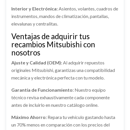
CAJA DIRECCION usado.
Interior y Electrónica:
Asientos, volantes, cuadros de
Ref:
2441514
MITSUBISHI MONTERO (L040) 2500 TD (4-PTAS.)
instrumentos, mandos de climatización, pantallas,
Ref:
2441527
Consultar
elevalunas y centralitas.
MOTOR ARRANQUE
MOTOR ARRANQUE usado.
Ventajas de adquirir tus
Consultar
MITSUBISHI MONTERO (L040) 2500 TD (4-PTAS.)
recambios Mitsubishi con
LUNA CUSTODIA DELANTERA DERECHA
Ref:
2441563
nosotros
MANETA INTERIOR DELANTERA
LUNA CUSTODIA DELANTERA DERECHA usado.
IZQUIERDA
Ajuste y Calidad (OEM):
Al adquirir repuestos
Consultar
MITSUBISHI MONTERO (L040) 2500 TD (4-PTAS.)
MANETA INTERIOR DELANTERA IZQUIERDA
originales Mitsubishi, garantizas una compatibilidad
usado.
Ref:
2441548
mecánica y electrónica perfecta con tu modelo.
MITSUBISHI MONTERO (L040) 2500 TD (4-PTAS.)
DESPIECE MOTOR
Consultar
DESPIECE MOTOR usado.
Ref:
2441560
Garantía de Funcionamiento:
Nuestro equipo
MITSUBISHI MONTERO (L040) 2500 TD (4-PTAS.)
técnico revisa exhaustivamente cada componente
Consultar
antes de incluirlo en nuestro catálogo online.
Ref:
2441535
Máximo Ahorro:
Repara tu vehículo gastando hasta
Consultar
AMORTIGUADOR TRASERO DERECHO
un 70% menos en comparación con los precios del
AMORTIGUADOR TRASERO DERECHO usado.