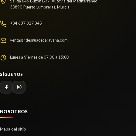
Salida 645 Buzón B37, Autovía del Mediterráneo
AMORTIGUADOR TRASERO IZQUIERDO usado.
30890 Puerto Lumbreras, Murcia
MANGUETA DELANTERA IZQUIERDA
MITSUBISHI MONTERO (L040) 2500 TD (4-PTAS.)
MANGUETA DELANTERA IZQUIERDA usado.
+34 637 827 345
Ref:
2441516
MITSUBISHI MONTERO (L040) 2500 TD (4-PTAS.)
Ref:
2441562
Consultar
ventas@desguacecaravana.com
Consultar
Lunes a Viernes de 07:00 a 15:00
LUNA CUSTODIA TRASERA DERECHA
SÍGUENOS
LUNA CUSTODIA TRASERA DERECHA usado.
MITSUBISHI MONTERO (L040) 2500 TD (4-PTAS.)
Ref:
2441550
POLEA CIGUEÑAL
Consultar
POLEA CIGUEÑAL usado.
NOSOTROS
MITSUBISHI MONTERO (L040) 2500 TD (4-PTAS.)
Ref:
2441570
Mapa del sitio