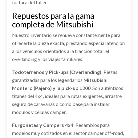
factura del taller.
Ref:
2441537
CAPO
Ref:
2441519
CENTRALITA MOTOR UCE
Repuestos para la gama
CAPO usado.
Consultar
CENTRALITA MOTOR UCE usado.
Consultar
completa de Mitsubishi
MITSUBISHI MONTERO (L040) 2500 TD (4-PTAS.)
MITSUBISHI MONTERO (L040) 2500 TD (4-PTAS.)
Ref:
2441529
Nuestro inventario se renueva constantemente para
ELEVALUNAS TRASERO DERECHO
Ref:
2441530
GUANTERA
ofrecerte la pieza exacta, prestando especial atención
ELEVALUNAS TRASERO DERECHO usado.
Consultar
GUANTERA usado.
a los vehículos orientados a la tracción total, el
Consultar
MITSUBISHI MONTERO (L040) 2500 TD (4-PTAS.)
MITSUBISHI MONTERO (L040) 2500 TD (4-PTAS.)
overlanding y los viajes familiares:
Ref:
2441541
Ref:
2441545
CIGUEÑAL
Todoterrenos y Pick-ups (Overlanding):
Piezas
Consultar
garantizadas para los legendarios
CIGUEÑAL usado.
Mitsubishi
Consultar
MITSUBISHI MONTERO (L040) 2500 TD (4-PTAS.)
Montero (Pajero) y la pick-up L200
. Son auténticos
titanes del 4x4, ideales para rutas exigentes, arrastre
Ref:
2441531
AMORTIGUADOR DELANTERO DERECHO
MANDO CLIMATIZADOR
seguro de caravanas o como base para instalar
AMORTIGUADOR DELANTERO DERECHO usado.
Consultar
módulos y células camper.
MANDO CLIMATIZADOR usado.
MITSUBISHI MONTERO (L040) 2500 TD (4-PTAS.)
MITSUBISHI MONTERO (L040) 2500 TD (4-PTAS.)
Furgonetas y Campers 4x4:
Recambios para
BOMBA DIRECCION
Ref:
2441513
Ref:
2441556
modelos muy cotizados en el sector camper off-road,
BOMBA DIRECCION usado.