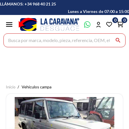
LLÁMANOS: +34 968 40 21 25
Lunes a Viernes de 07:00 a 15:00
0
0
Buscar productos
search
Inicio
Vehículos campa