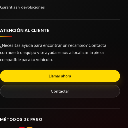
Garantías y devoluciones
Consultar
BARRA TORSION
BARRA TORSION usado.
TRANSMISION CENTRAL TRASERA
MITSUBISHI MONTERO (L040) 2500 TD (4-PTAS.)
ATENCIÓN AL CLIENTE
TRANSMISION CENTRAL TRASERA usado.
Ref:
2441520
MITSUBISHI MONTERO (L040) 2500 TD (4-PTAS.)
¿Necesitas ayuda para encontrar un recambio? Contacta
Ref:
2441583
Consultar
con nuestro equipo y te ayudaremos a localizar la pieza
compatible para tu vehículo.
Consultar
LUNA DELANTERA DERECHA
Llamar ahora
LUNA DELANTERA DERECHA usado.
MITSUBISHI MONTERO (L040) 2500 TD (4-PTAS.)
Contactar
Ref:
2441552
TURBOCOMPRESOR
Consultar
TURBOCOMPRESOR usado.
MÉTODOS DE PAGO
MITSUBISHI MONTERO (L040) 2500 TD (4-PTAS.)