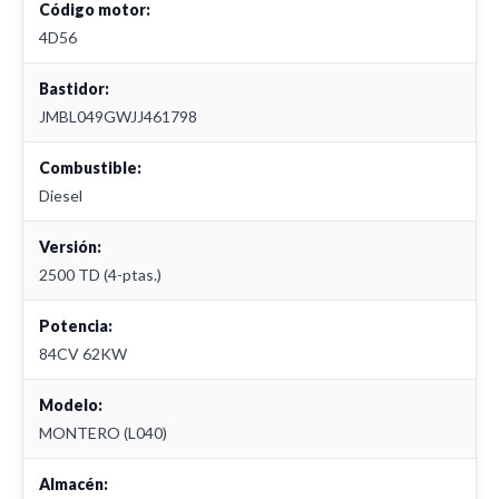
Código motor:
4D56
Bastidor:
JMBL049GWJJ461798
Combustible:
Diesel
Versión:
2500 TD (4-ptas.)
Potencia:
84CV 62KW
Modelo:
MONTERO (L040)
Almacén: