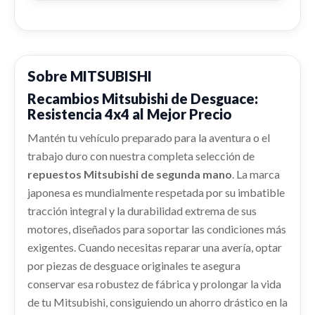
ALTERNADOR
CALANDRA DELANTERA DE RADIADOR usado.
Consultar
ALTERNADOR usado.
Consultar
MITSUBISHI MONTERO (L040) 2500 TD (4-PTAS.)
MITSUBISHI MONTERO (L040) 2500 TD (4-PTAS.)
Ref:
2441528
ELEVALUNAS DELANTERO IZQUIERDO
Ref:
2441511
Sobre MITSUBISHI
BANDEJA TRASERA
ELEVALUNAS DELANTERO IZQUIERDO usado.
Consultar
Recambios Mitsubishi de Desguace:
BANDEJA TRASERA usado.
Consultar
MITSUBISHI MONTERO (L040) 2500 TD (4-PTAS.)
Resistencia 4x4 al Mejor Precio
MITSUBISHI MONTERO (L040) 2500 TD (4-PTAS.)
Ref:
2441540
Ref:
2441518
Mantén tu vehículo preparado para la aventura o el
BOMBA INYECCION
trabajo duro con nuestra completa selección de
Consultar
BOMBA INYECCION usado.
Consultar
repuestos Mitsubishi de segunda mano
. La marca
MITSUBISHI MONTERO (L040) 2500 TD (4-PTAS.)
japonesa es mundialmente respetada por su imbatible
PILOTO TRASERO DERECHO
CONDENSADOR / RADIADOR AIRE
Ref:
2441523
tracción integral y la durabilidad extrema de sus
ABS
PILOTO TRASERO DERECHO usado.
ACONDICIONADO
motores, diseñados para soportar las condiciones más
MITSUBISHI MONTERO (L040) 2500 TD (4-PTAS.)
ABS usado.
Consultar
CONDENSADOR / RADIADOR AIRE... usado.
exigentes. Cuando necesitas reparar una avería, optar
MITSUBISHI MONTERO (L040) 2500 TD (4-PTAS.)
Ref:
2441568
MITSUBISHI MONTERO (L040) 2500 TD (4-PTAS.)
DIFERENCIAL TRASERO
por piezas de desguace originales te asegura
BARRA DIRECCION
Ref:
2441508
Ref:
2441533
conservar esa robustez de fábrica y prolongar la vida
DIFERENCIAL TRASERO usado.
Consultar
BARRA DIRECCION usado.
MITSUBISHI MONTERO (L040) 2500 TD (4-PTAS.)
de tu Mitsubishi, consiguiendo un ahorro drástico en la
Consultar
MITSUBISHI MONTERO (L040) 2500 TD (4-PTAS.)
Consultar