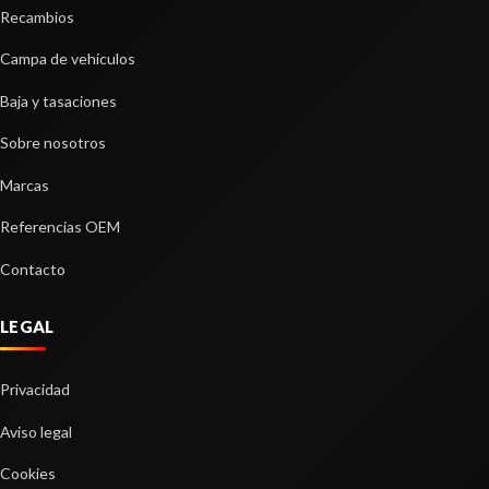
Consultar
Recambios
BALLESTA DELANTERA
BALLESTA DELANTERA usado.
Campa de vehículos
TRANSMISION CENTRAL DELANTERA
MITSUBISHI MONTERO (L040) 2500 TD (4-PTAS.)
TRANSMISION CENTRAL DELANTERA usado.
Baja y tasaciones
Ref:
2441517
MITSUBISHI MONTERO (L040) 2500 TD (4-PTAS.)
Sobre nosotros
Ref:
2441582
Consultar
Marcas
Consultar
Referencias OEM
LUNA CUSTODIA TRASERA IZQUIERDA
Contacto
LUNA CUSTODIA TRASERA IZQUIERDA usado.
MITSUBISHI MONTERO (L040) 2500 TD (4-PTAS.)
LEGAL
Ref:
2441551
RADIADOR AGUA
Privacidad
Consultar
RADIADOR AGUA usado.
Aviso legal
MITSUBISHI MONTERO (L040) 2500 TD (4-PTAS.)
Cookies
Ref:
2441576