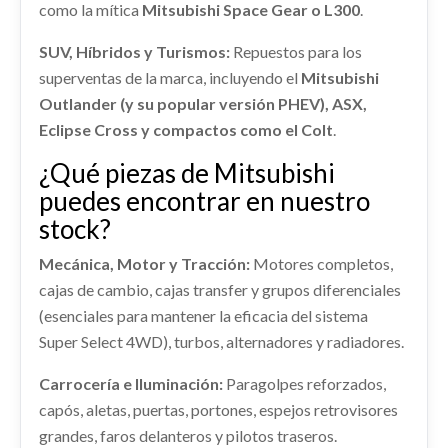
como la mítica
Mitsubishi Space Gear o L300
.
Consultar
MITSUBISHI MONTERO (L040) 2500 TD (4-PTAS.)
Consultar
TECHO
Ref:
2441521
SUV, Híbridos y Turismos:
Repuestos para los
ELECTROVENTILADOR
superventas de la marca, incluyendo el
TECHO usado.
Mitsubishi
ELECTROVENTILADOR usado.
Consultar
MITSUBISHI MONTERO (L040) 2500 TD (4-PTAS.)
Outlander (y su popular versión PHEV), ASX,
MITSUBISHI MONTERO (L040) 2500 TD (4-PTAS.)
Eclipse Cross y compactos como el Colt
.
Ref:
2441581
ELEVALUNAS TRASERO IZQUIERDO
Ref:
2441538
MANETA INTERIOR DELANTERA DERECHA
¿Qué piezas de Mitsubishi
ELEVALUNAS TRASERO IZQUIERDO usado.
Consultar
MANETA INTERIOR DELANTERA DERECHA usado.
Consultar
puedes encontrar en nuestro
MITSUBISHI MONTERO (L040) 2500 TD (4-PTAS.)
MITSUBISHI MONTERO (L040) 2500 TD (4-PTAS.)
stock?
Ref:
2441542
Ref:
2441559
CULATA
Mecánica, Motor y Tracción:
Motores completos,
Consultar
CULATA usado.
cajas de cambio, cajas transfer y grupos diferenciales
Consultar
MITSUBISHI MONTERO (L040) 2500 TD (4-PTAS.)
(esenciales para mantener la eficacia del sistema
Ref:
2441534
Super Select 4WD), turbos, alternadores y radiadores.
AMORTIGUADOR DELANTERO
IZQUIERDO
Carrocería e Iluminación:
Paragolpes reforzados,
Consultar
AMORTIGUADOR DELANTERO IZQUIERDO
capós, aletas, puertas, portones, espejos retrovisores
usado.
CAJA DIRECCION
grandes, faros delanteros y pilotos traseros.
MITSUBISHI MONTERO (L040) 2500 TD (4-PTAS.)