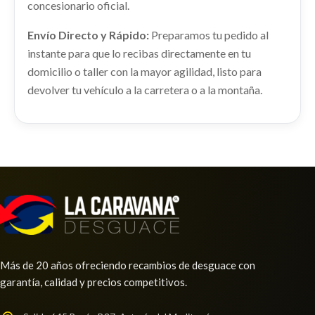
concesionario oficial.
MANGUETA DELANTERA DERECHA
MITSUBISHI MONTERO (L040) 2500 TD (4-PTAS.)
MANGUETA DELANTERA DERECHA usado.
Envío Directo y Rápido:
Preparamos tu pedido al
Ref:
2441515
MITSUBISHI MONTERO (L040) 2500 TD (4-PTAS.)
instante para que lo recibas directamente en tu
Ref:
2441561
domicilio o taller con la mayor agilidad, listo para
Consultar
devolver tu vehículo a la carretera o a la montaña.
Consultar
LUNA CUSTODIA DELANTERA IZQUIERDA
LUNA CUSTODIA DELANTERA IZQUIERDA usado.
MITSUBISHI MONTERO (L040) 2500 TD (4-PTAS.)
Ref:
2441549
INTERCOOLER
Consultar
INTERCOOLER usado.
MITSUBISHI MONTERO (L040) 2500 TD (4-PTAS.)
Más de 20 años ofreciendo recambios de desguace con
Ref:
2441546
garantía, calidad y precios competitivos.
Consultar
AMORTIGUADOR TRASERO IZQUIERDO