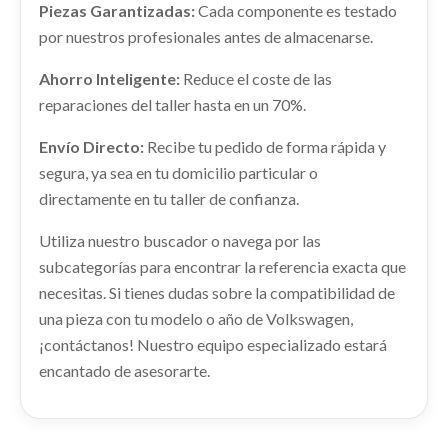
Piezas Garantizadas:
Cada componente es testado
shopping_cart
PILOTO TRASERO DERECHO 5G0945096M
44,29 €
por nuestros profesionales antes de almacenarse.
usado.
VOLKSWAGEN GOLF VII LIM. ADVANCE
Ahorro Inteligente:
Reduce el coste de las
BLUEMOTION
reparaciones del taller hasta en un 70%.
Ref:
2314741
OEM:
5G0945096M
Envío Directo:
Recibe tu pedido de forma rápida y
shopping_cart
88,29 €
segura, ya sea en tu domicilio particular o
directamente en tu taller de confianza.
Utiliza nuestro buscador o navega por las
subcategorías para encontrar la referencia exacta que
necesitas. Si tienes dudas sobre la compatibilidad de
una pieza con tu modelo o año de Volkswagen,
¡contáctanos! Nuestro equipo especializado estará
WARNING 5G0953509A
encantado de asesorarte.
WARNING 5G0953509A usado.
VOLKSWAGEN GOLF VII LIM. ADVANCE
BLUEMOTION