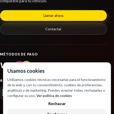
compatible para tu vehículo.
Llamar ahora
Contactar
MÉTODOS DE PAGO
VISA
PayPal
Usamos cookies
Utilizamos cookies técnicas necesarias para el funcionamiento
ASOCIACIONES
de la web y, con tu consentimiento, cookies de preferencias,
analíticas y de marketing. Puedes aceptar todas, rechazarlas o
configurar su uso.
Ver política de cookies
Rechazar