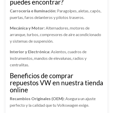
puedes encontrar?
BLUEMOTION
VOLKSWAGEN GOLF VII LIM. ADVANCE
BLUEMOTION
Ref:
2968671
Carrocería e Iluminación:
Paragolpes, aletas, capós,
Ref:
2968648
OEM:
5G0945093AC
OEM:
5G6867769FEH8 / 5G6867769F
puertas, faros delanteros y pilotos traseros.
shopping_cart
Mecánica y Motor:
Alternadores, motores de
33,29 €
shopping_cart
71,79 €
arranque, turbos, compresores de aire acondicionado
y sistemas de suspensión.
Interior y Electrónica:
Asientos, cuadros de
REFUERZO PARAGOLPES TRASERO
instrumentos, mandos de elevalunas, radios y
5G0807305B
MANDO MULTIFUNCION 5Q0953507DD /
centralitas.
REFUERZO PARAGOLPES TRASERO... usado.
5Q0953513AJ
VOLKSWAGEN GOLF VII LIM. ADVANCE
Beneficios de comprar
BLUEMOTION
MANDO MULTIFUNCION 5Q0953507DD /...
repuestos VW en nuestra tienda
usado.
Ref:
3020798
OEM:
5G0807305B
VOLKSWAGEN GOLF VII LIM. ADVANCE
online
BLUEMOTION
shopping_cart
38,79 €
Recambios Originales (OEM):
Asegura un ajuste
Ref:
2973384
perfecto y la calidad que tu Volkswagen exige.
OEM:
5Q0953507DD / 5Q0953513AJ
PILOTO TRASERO DERECHO 5G0945096M