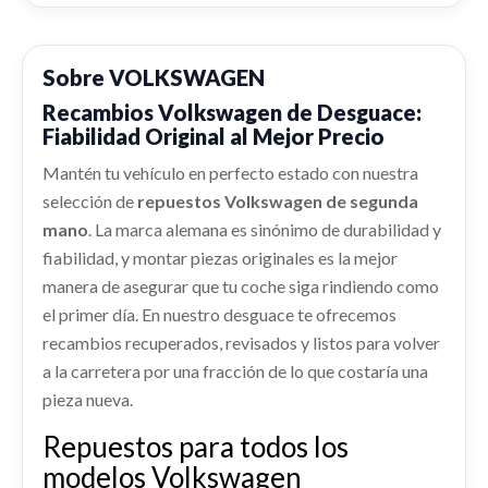
shopping_cart
PUERTA TRASERA DERECHA 5G4833056AC...
192,79 €
usado.
VOLKSWAGEN GOLF VII LIM. ADVANCE
Sobre VOLKSWAGEN
PARAGOLPES TRASERO 5G6807417AR /
BLUEMOTION
5G6807417APGRU
Recambios Volkswagen de Desguace:
Ref:
2314748
Fiabilidad Original al Mejor Precio
PARAGOLPES TRASERO 5G6807417AR /... usado.
VOLKSWAGEN GOLF VII LIM. ADVANCE
OEM:
5G4833056AC / 5G4833056AD
Mantén tu vehículo en perfecto estado con nuestra
BLUEMOTION
CUADRO INSTRUMENTOS 5G0920861A
selección de
repuestos Volkswagen de segunda
shopping_cart
CUADRO INSTRUMENTOS 5G0920861A usado.
Ref:
2314740
247,78 €
mano
. La marca alemana es sinónimo de durabilidad y
VOLKSWAGEN GOLF VII LIM. ADVANCE
OEM:
5G6807417AR / 5G6807417APGRU
fiabilidad, y montar piezas originales es la mejor
BLUEMOTION
manera de asegurar que tu coche siga rindiendo como
ESPEJO RETROVISOR INTERIOR
Ref:
2314730
OEM:
5G0920861A
shopping_cart
132,29 €
7N0857511L / 5N0857511SMA
el primer día. En nuestro desguace te ofrecemos
PILOTO TRASERO DERECHO INTERIOR
recambios recuperados, revisados y listos para volver
shopping_cart
ESPEJO RETROVISOR INTERIOR... usado.
82,79 €
5G0945094AC
a la carretera por una fracción de lo que costaría una
VOLKSWAGEN GOLF VII LIM. ADVANCE
BLUEMOTION
pieza nueva.
PILOTO TRASERO DERECHO INTERIOR... usado.
REFUERZO PARAGOLPES DELANTERO
VOLKSWAGEN GOLF VII LIM. ADVANCE
5G0807109H / 5G0807109
Ref:
2968665
Repuestos para todos los
BLUEMOTION
OEM:
7N0857511L / 5N0857511SMA
REFUERZO PARAGOLPES DELANTERO... usado.
modelos Volkswagen
Ref:
2968646
OEM:
5G0945094AC
VOLKSWAGEN GOLF VII LIM. ADVANCE