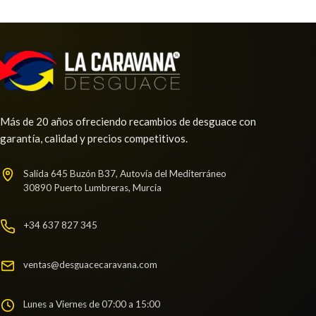
Ref:
2968778
OEM:
5G0953509A
shopping_cart
16,79 €
Más de 20 años ofreciendo recambios de desguace con
garantía, calidad y precios competitivos.
Salida 645 Buzón B37, Autovía del Mediterráneo
30890 Puerto Lumbreras, Murcia
+34 637 827 345
ventas@desguacecaravana.com
MANDO LUCES 5G0941431AQ
Lunes a Viernes de 07:00 a 15:00
MANDO LUCES 5G0941431AQ usado.