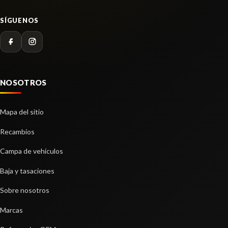
VOLKSWAGEN GOLF VII LIM. ADVANCE
BLUEMOTION
SÍGUENOS
Ref:
2983201
OEM:
5G0941431AQ
shopping_cart
22,29 €
NOSOTROS
Mapa del sitio
Recambios
Campa de vehículos
Baja y tasaciones
Sobre nosotros
Marcas