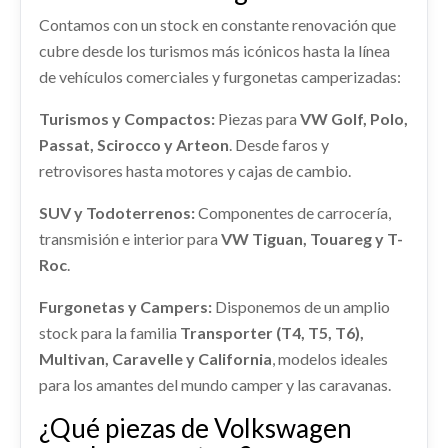
BLUEMOTION
shopping_cart
Contamos con un stock en constante renovación que
16,79 €
shopping_cart
38,79 €
Ref:
2314751
OEM:
5G0807109H / 5G0807109
cubre desde los turismos más icónicos hasta la línea
de vehículos comerciales y furgonetas camperizadas:
RETROVISOR DERECHO 5G1857508EN
shopping_cart
99,29 €
RETROVISOR DERECHO 5G1857508EN usado.
Turismos y Compactos:
Piezas para
VW Golf, Polo,
VOLKSWAGEN GOLF VII LIM. ADVANCE
Passat, Scirocco y Arteon
. Desde faros y
BLUEMOTION
PORTON TRASERO 5G6827025AA
retrovisores hasta motores y cajas de cambio.
Ref:
2314753
OEM:
5G1857508EN
PORTON TRASERO 5G6827025AA usado.
PANTALLA MULTIFUNCION 5G0919605D
SUV y Todoterrenos:
Componentes de carrocería,
VOLKSWAGEN GOLF VII LIM. ADVANCE
BLUEMOTION
shopping_cart
transmisión e interior para
VW Tiguan, Touareg y T-
PANTALLA MULTIFUNCION 5G0919605D usado.
181,78 €
VOLKSWAGEN GOLF VII LIM. ADVANCE
Roc
.
Ref:
2314743
OEM:
5G6827025AA
BLUEMOTION
Furgonetas y Campers:
Disponemos de un amplio
Ref:
2974848
OEM:
5G0919605D
shopping_cart
165,29 €
stock para la familia
Transporter (T4, T5, T6),
Multivan, Caravelle y California
BANDEJA TRASERA 5G6867769FEH8 /
, modelos ideales
shopping_cart
44,29 €
PILOTO TRASERO IZQUIERDO INTERIOR
5G6867769F
para los amantes del mundo camper y las caravanas.
5G0945093AC
BANDEJA TRASERA 5G6867769FEH8 /... usado.
¿Qué piezas de Volkswagen
PILOTO TRASERO IZQUIERDO INTERIOR... usado.
VOLKSWAGEN GOLF VII LIM. ADVANCE