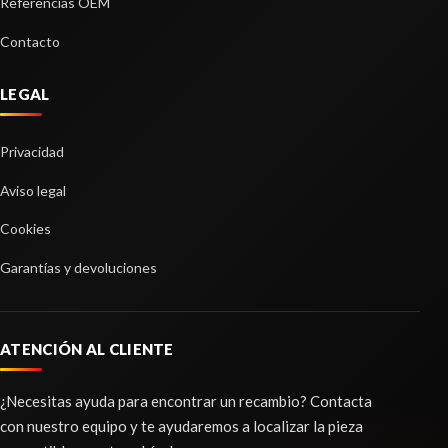
MODULO ELECTRONICO 5Q0907561B /
Referencias OEM
5Q0907572B / 0203300183
Contacto
MODULO ELECTRONICO 5Q0907561B /... usado.
VOLKSWAGEN GOLF VII LIM. ADVANCE
LEGAL
BLUEMOTION
Ref:
2981139
Privacidad
OEM:
5Q0907561B / 5Q0907572B / 0203300183
Aviso legal
shopping_cart
165,29 €
Cookies
Garantías y devoluciones
ATENCIÓN AL CLIENTE
¿Necesitas ayuda para encontrar un recambio? Contacta
con nuestro equipo y te ayudaremos a localizar la pieza