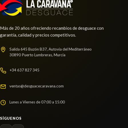
MANDO LUCES 255407916R
Más de 20 años ofreciendo recambios de desguace con
MANDO LUCES 255407916R usado.
garantía, calidad y precios competitivos.
RENAULT CLIO IV (BH_) 1.5 DCI 75
Ref:
2255686
OEM:
255407916R
Salida 645 Buzón B37, Autovía del Mediterráneo
30890 Puerto Lumbreras, Murcia
shopping_cart
44,29 €
+34 637 827 345
ventas@desguacecaravana.com
Lunes a Viernes de 07:00 a 15:00
SÍGUENOS