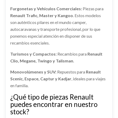
PILOTO DELANTERO DERECHO
ANILLO AIRBAG 255671163R usado.
Furgonetas y Vehículos Comerciales:
Piezas para
RENAULT CLIO IV (BH_) 1.5 DCI 75
266003864R
Renault Trafic, Master y Kangoo
. Estos modelos
PILOTO DELANTERO DERECHO 266003864R
Ref:
2615256
OEM:
255671163R
son auténticos pilares en el mundo camper,
usado.
CINTURON SEGURIDAD DELANTERO
RENAULT CLIO IV (BH_) 1.5 DCI 75
autocaravanas y transporte profesional, por lo que
shopping_cart
44,29 €
IZQUIERDO 868856883R 868859128R
ponemos especial atención en disponer de sus
Ref:
2501672
OEM:
266003864R
CINTURON SEGURIDAD DELANTERO... usado.
recambios esenciales.
RENAULT CLIO IV (BH_) 1.5 DCI 75
shopping_cart
33,29 €
Turismos y Compactos:
Recambios para
Renault
CERRADURA PUERTA TRASERA DERECHA
Ref:
2255660
OEM:
868856883R
825002104R 825000767R
Clio, Megane, Twingo y Talisman
.
shopping_cart
CERRADURA PUERTA TRASERA DERECHA...
55,29 €
Monovolúmenes y SUV:
Repuestos para
Renault
usado.
Scenic, Espace, Captur y Kadjar
, ideales para viajes
RENAULT CLIO IV (BH_) 1.5 DCI 75
en familia.
Ref:
2472896
OEM:
825002104R
¿Qué tipo de piezas Renault
shopping_cart
36,59 €
puedes encontrar en nuestro
stock?