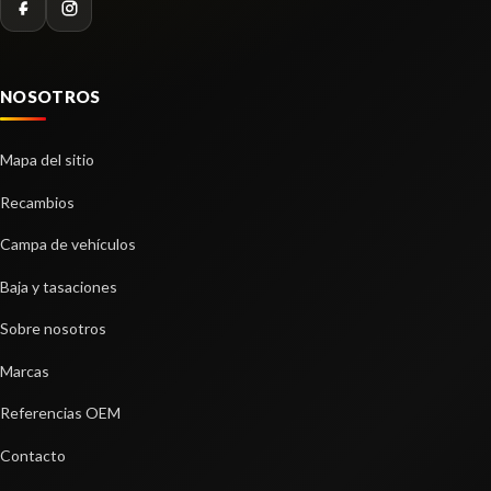
NOSOTROS
MANDO LIMPIA 255671163R
MANDO LIMPIA 255671163R usado.
Mapa del sitio
RENAULT CLIO IV (BH_) 1.5 DCI 75
Recambios
Ref:
2823824
OEM:
255671163R
Campa de vehículos
shopping_cart
22,29 €
Baja y tasaciones
Sobre nosotros
Marcas
Referencias OEM
Contacto