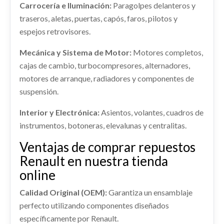
CUADRO INSTRUMENTOS 248102957R
Carrocería e Iluminación:
Paragolpes delanteros y
traseros, aletas, puertas, capós, faros, pilotos y
CUADRO INSTRUMENTOS 248102957R usado.
RENAULT CLIO IV (BH_) 1.5 DCI 75
espejos retrovisores.
Ref:
2255664
OEM:
248102957R
Mecánica y Sistema de Motor:
Motores completos,
cajas de cambio, turbocompresores, alternadores,
Consultar
SALPICADERO 682001858R 985250096R
motores de arranque, radiadores y componentes de
suspensión.
SALPICADERO 682001858R 985250096R usado.
RENAULT CLIO IV (BH_) 1.5 DCI 75
Interior y Electrónica:
Asientos, volantes, cuadros de
Ref:
2473060
OEM:
682001858R
instrumentos, botoneras, elevalunas y centralitas.
RETROVISOR DERECHO 963016264R
shopping_cart
Ventajas de comprar repuestos
220,29 €
RETROVISOR DERECHO 963016264R usado.
Renault en nuestra tienda
RENAULT CLIO IV (BH_) 1.5 DCI 75
online
Ref:
2255702
OEM:
963016264R
Calidad Original (OEM):
Garantiza un ensamblaje
shopping_cart
perfecto utilizando componentes diseñados
55,29 €
específicamente por Renault.