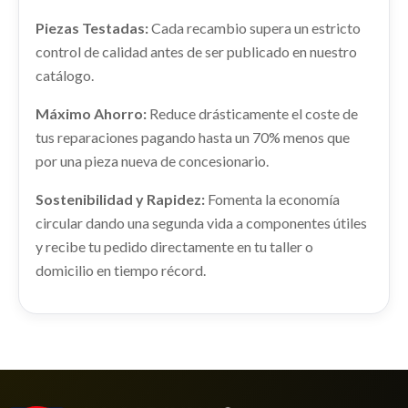
Piezas Testadas:
Cada recambio supera un estricto
MANDO ELEVALUNAS DELANTERO
IZQUIERDO 254118044R
control de calidad antes de ser publicado en nuestro
catálogo.
MANDO ELEVALUNAS DELANTERO... usado.
RENAULT CLIO IV (BH_) 1.5 DCI 75
Máximo Ahorro:
Reduce drásticamente el coste de
Ref:
2255685
OEM:
254118044R
tus reparaciones pagando hasta un 70% menos que
por una pieza nueva de concesionario.
shopping_cart
16,79 €
Sostenibilidad y Rapidez:
Fomenta la economía
circular dando una segunda vida a componentes útiles
y recibe tu pedido directamente en tu taller o
domicilio en tiempo récord.
RETROVISOR IZQUIERDO 963025724R
RETROVISOR IZQUIERDO 963025724R usado.
RENAULT CLIO IV (BH_) 1.5 DCI 75
Ref:
2255703
OEM:
963025724R
shopping_cart
55,29 €