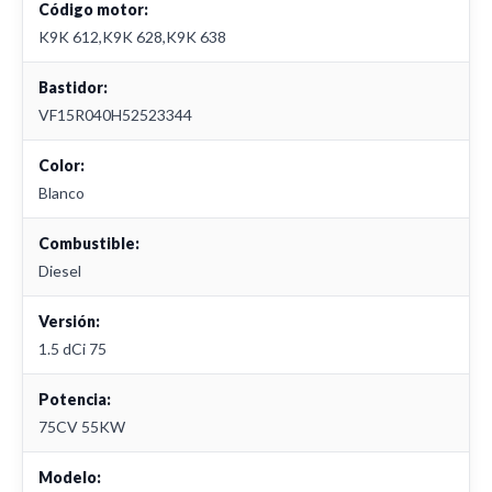
Código motor:
K9K 612,K9K 628,K9K 638
Bastidor:
VF15R040H52523344
Color:
Blanco
Combustible:
Diesel
Versión:
1.5 dCi 75
Potencia:
75CV 55KW
Modelo: