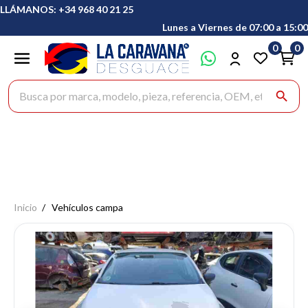
LLÁMANOS: +34 968 40 21 25
Lunes a Viernes de 07:00 a 15:00
0
0
Buscar productos
search
Inicio
Vehículos campa