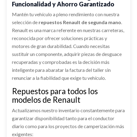
Funcionalidad y Ahorro Garantizado
RENAULT CLIO IV (BH_) 1.5 DCI 75
shopping_cart
usado.
22,29 €
RENAULT CLIO IV (BH_) 1.5 DCI 75
Ref:
2615255
OEM:
985101389R
Mantén tu vehículo a pleno rendimiento con nuestra
CINTURON SEGURIDAD DELANTERO
selección de
repuestos Renault de segunda mano
.
Ref:
2255696
OEM:
265554091R
DERECHO 868840454R 868844216R
shopping_cart
44,29 €
Renault es una marca referente en nuestras carreteras,
CINTURON SEGURIDAD DELANTERO... usado.
Consultar
reconocida por ofrecer soluciones prácticas y
RENAULT CLIO IV (BH_) 1.5 DCI 75
CERRADURA PUERTA DELANTERA
motores de gran durabilidad. Cuando necesitas
DESPIECE MOTOR K9KC6
DERECHA 805024563R 805004945R
Ref:
2255659
OEM:
868840454R
sustituir un componente, adquirir piezas de desguace
DESPIECE MOTOR K9KC6 usado.
CERRADURA PUERTA DELANTERA DERECHA...
recuperadas y comprobadas es la decisión más
RENAULT CLIO IV (BH_) 1.5 DCI 75
shopping_cart
usado.
55,29 €
inteligente para abaratar la factura del taller sin
RENAULT CLIO IV (BH_) 1.5 DCI 75
Ref:
2255666
OEM:
K9KC6
renunciar a la fiabilidad que exige tu vehículo.
Ref:
2472876
OEM:
805024563R
Consultar
Repuestos para todos los
shopping_cart
modelos de Renault
22,29 €
Actualizamos nuestro inventario constantemente para
garantizar disponibilidad tanto para el conductor
diario como para los proyectos de camperización más
ANILLO AIRBAG 255671163R
exigentes: