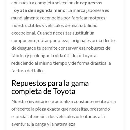
861010DE71
con nuestra completa selección de
repuestos
Consultar
AFORADOR usado.
Consultar
PORTON TRASERO 670050D811 /... usado.
Toyota de segunda mano
. La marca japonesa es
TOYOTA YARIS CROSS HYBRID 2WD ACTIVE TECH
TOYOTA YARIS CROSS HYBRID 2WD ACTIVE TECH
mundialmente reconocida por fabricar motores
Ref:
2259862
indestructibles y vehículos de una fiabilidad
ABS 440500DJ50
Ref:
2259891
OEM:
670050D811 / 861010DE71
excepcional. Cuando necesitas sustituir un
ABS 440500DJ50 usado.
Consultar
shopping_cart
componente, optar por piezas originales procedentes
TOYOTA YARIS CROSS HYBRID 2WD ACTIVE TECH
440,22 €
de desguace te permite conservar esa robustez de
MANGUETA DELANTERA DERECHA
Ref:
2259861
OEM:
440500DJ50
fábrica y prolongar la vida útil de tu Toyota,
4321102410
reduciendo al mismo tiempo y de forma drástica la
Consultar
PILOTO TRASERO DERECHO 815500DE20
MANGUETA DELANTERA DERECHA 4321102410
factura del taller.
usado.
PILOTO TRASERO DERECHO 815500DE20 usado.
TOYOTA YARIS CROSS HYBRID 2WD ACTIVE TECH
CONMUTADOR DE ARRANQUE
TOYOTA YARIS CROSS HYBRID 2WD ACTIVE TECH
Repuestos para la gama
CONMUTADOR DE ARRANQUE usado.
Ref:
2259884
OEM:
4321102410
completa de Toyota
Ref:
2259889
OEM:
815500DE20
CAPO 53301K2010
TOYOTA YARIS CROSS HYBRID 2WD ACTIVE TECH
CAPO 53301K2010 usado.
Nuestro inventario se actualiza constantemente para
Consultar
Ref:
2259878
Consultar
AIRBAG CORTINA DELANTERO
TOYOTA YARIS CROSS HYBRID 2WD ACTIVE TECH
ofrecerte la pieza exacta que necesitas, prestando
IZQUIERDO
especial atención a los vehículos orientados a la
Ref:
2259875
OEM:
53301K2010
Consultar
AIRBAG CORTINA DELANTERO IZQUIERDO
aventura, la carga y la naturaleza:
usado.