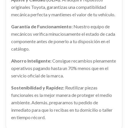
Ref:
2259899
originales Toyota, garantizas una compatibilidad
SALPICADERO
mecánica perfecta y mantienes el valor de tu vehículo.
Consultar
SALPICADERO usado.
TOYOTA YARIS CROSS HYBRID 2WD ACTIVE TECH
Garantía de Funcionamiento:
Nuestro equipo de
mecánicos verifica minuciosamente el estado de cada
Ref:
2259903
componente antes de ponerlo a tu disposición en el
Consultar
catálogo.
Ahorro Inteligente:
Consigue recambios plenamente
operativos pagando hasta un 70% menos que en el
AMORTIGUADOR TRASERO DERECHO
servicio oficial de la marca.
AMORTIGUADOR TRASERO DERECHO usado.
TOYOTA YARIS CROSS HYBRID 2WD ACTIVE TECH
Sostenibilidad y Rapidez:
Reutilizar piezas
Ref:
2259870
funcionales es la mejor manera de proteger el medio
TRANSMISION DELANTERA IZQUIERDA
ambiente. Además, preparamos tu pedido de
434200D740
Consultar
inmediato para que lo recibas en tu domicilio o taller
TRANSMISION DELANTERA IZQUIERDA... usado.
en tiempo récord.
TOYOTA YARIS CROSS HYBRID 2WD ACTIVE TECH
Ref:
2259905
OEM:
434200D740