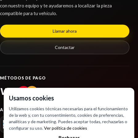
TOYOTA YARIS CROSS HYBRID 2WD ACTIVE TECH
con nuestro equipo y te ayudaremos a localizar la pieza
Ref:
2259873
compatible para tu vehículo.
Consultar
Llamar ahora
Contactar
MÉTODOS DE PAGO
VISA
PayPal
Usamos cookies
Utilizamos cookies técnicas necesarias para el funcionamiento
ASOCIACIONES
de la web y, con tu consentimiento, cookies de preferencias,
analíticas y de marketing. Puedes aceptar todas, rechazarlas o
configurar su uso.
Ver política de cookies
PUENTE DELANTERO 512010D271
Rechazar