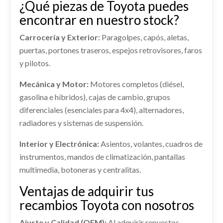
¿Qué piezas de Toyota puedes
45130K0040C0
Consultar
encontrar en nuestro stock?
AIRBAG DELANTERO IZQUIERDO... usado.
RADIADOR AGUA
TOYOTA YARIS CROSS HYBRID 2WD ACTIVE TECH
RADIADOR AGUA usado.
Carrocería y Exterior:
Paragolpes, capós, aletas,
TOYOTA YARIS CROSS HYBRID 2WD ACTIVE TECH
Ref:
2259865
OEM:
45130K0040C0
puertas, portones traseros, espejos retrovisores, faros
Ref:
2259898
y pilotos.
Consultar
Mecánica y Motor:
Motores completos (diésel,
Consultar
AMORTIGUADOR DELANTERO
gasolina e híbridos), cajas de cambio, grupos
IZQUIERDO 485200D530
diferenciales (esenciales para 4x4), alternadores,
AMORTIGUADOR DELANTERO IZQUIERDO...
radiadores y sistemas de suspensión.
usado.
TOYOTA YARIS CROSS HYBRID 2WD ACTIVE TECH
TRANSMISION DELANTERA DERECHA
Interior y Electrónica:
Asientos, volantes, cuadros de
Ref:
2259869
OEM:
485200D530
434100D810
instrumentos, mandos de climatización, pantallas
multimedia, botoneras y centralitas.
TRANSMISION DELANTERA DERECHA... usado.
Consultar
TOYOTA YARIS CROSS HYBRID 2WD ACTIVE TECH
REFUERZO PARAGOLPES DELANTERO
Ventajas de adquirir tus
REFUERZO PARAGOLPES DELANTERO usado.
Ref:
2259904
OEM:
434100D810
recambios Toyota con nosotros
TOYOTA YARIS CROSS HYBRID 2WD ACTIVE TECH
Consultar
Ajuste y Calidad (OEM):
Al adquirir repuestos