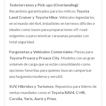
shopping_cart
220,23 €
TOYOTA YARIS CROSS HYBRID 2WD ACTIVE TECH
DEPOSITO COMBUSTIBLE 770010D500
Todoterrenos y Pick-ups (Overlanding):
REFUERZO PARAGOLPES TRASERO
Recambios garantizados para los míticos
DEPOSITO COMBUSTIBLE 770010D500 usado.
Ref:
2259864
Toyota
REFUERZO PARAGOLPES TRASERO usado.
TOYOTA YARIS CROSS HYBRID 2WD ACTIVE TECH
Land Cruiser y Toyota Hilux
. Vehículos legendarios
TOYOTA YARIS CROSS HYBRID 2WD ACTIVE TECH
Consultar
en el mundo del 4x4, imbatibles en terrenos difíciles e
Ref:
2259881
OEM:
770010D500
AMORTIGUADOR DELANTERO DERECHO
Ref:
2259900
ideales como bases para preparaciones off-road
485100DG20
Consultar
exigentes o para remolcar caravanas pesadas con
Consultar
AMORTIGUADOR DELANTERO DERECHO...
total seguridad.
usado.
TOYOTA YARIS CROSS HYBRID 2WD ACTIVE TECH
Furgonetas y Vehículos Comerciales:
Piezas para
MANGUETA DELANTERA IZQUIERDA
Ref:
2259868
OEM:
485100DG20
Toyota Proace y Proace City
. Modelos con un gran
PILOTO TRASERO IZQUIERDO
4321202410
volumen de carga que se están consolidando como
815600DE20
Consultar
MANGUETA DELANTERA IZQUIERDA... usado.
CUADRO INSTRUMENTOS 55302K0061C0
opciones favoritas para quienes buscan camperizar
PILOTO TRASERO IZQUIERDO 815600DE20
TOYOTA YARIS CROSS HYBRID 2WD ACTIVE TECH
una furgoneta moderna y versátil.
usado.
CUADRO INSTRUMENTOS 55302K0061C0
PANEL FRONTAL
usado.
TOYOTA YARIS CROSS HYBRID 2WD ACTIVE TECH
Ref:
2259885
OEM:
4321202410
SUV, Híbridos y Turismos:
Repuestos para líderes de
TOYOTA YARIS CROSS HYBRID 2WD ACTIVE TECH
PANEL FRONTAL usado.
Ref:
2259890
OEM:
815600DE20
ventas mundiales como el
Toyota RAV4, C-HR,
TOYOTA YARIS CROSS HYBRID 2WD ACTIVE TECH
Consultar
Ref:
2259880
OEM:
55302K0061C0
Corolla, Yaris, Auris y Prius
.
Consultar
Ref:
2259886
AIRBAG DELANTERO IZQUIERDO
Consultar