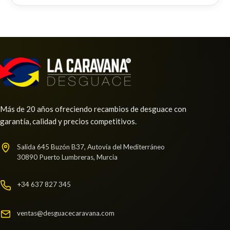
Consultar
VOLANTE
VOLANTE usado.
TOYOTA YARIS CROSS HYBRID 2WD ACTIVE TECH
Ref:
2259906
Consultar
Más de 20 años ofreciendo recambios de desguace con
garantía, calidad y precios competitivos.
AMORTIGUADOR TRASERO IZQUIERDO
Salida 645 Buzón B37, Autovía del Mediterráneo
AMORTIGUADOR TRASERO IZQUIERDO usado.
30890 Puerto Lumbreras, Murcia
TOYOTA YARIS CROSS HYBRID 2WD ACTIVE TECH
Ref:
2259871
+34 637 827 345
Consultar
ventas@desguacecaravana.com