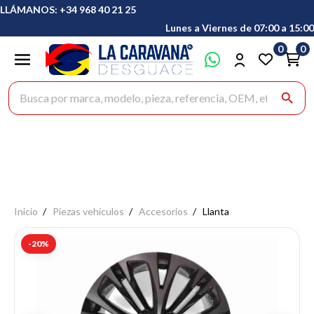
LLÁMANOS: +34 968 40 21 25
Lunes a Viernes de 07:00 a 15:00
0
0
Buscar productos
search
Inicio
Piezas vehículos
Accesorios
Llanta
-20%