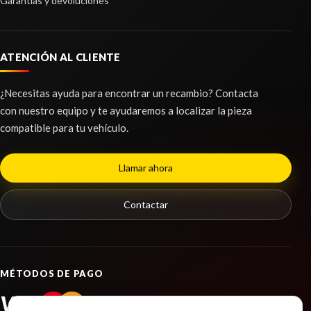
Garantías y devoluciones
PUENTE DELANTERO 62405A4150
ATENCIÓN AL CLIENTE
PUENTE DELANTERO 62405A4150 usado.
KIA CARENS IV 1.6 GDI
¿Necesitas ayuda para encontrar un recambio? Contacta
con nuestro equipo y te ayudaremos a localizar la pieza
Ref:
2274354
OEM:
62405A4150
compatible para tu vehículo.
Consultar
Llamar ahora
Contactar
MÉTODOS DE PAGO
VISA
PayPal