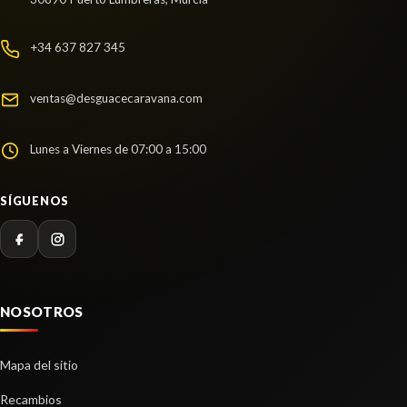
AMORTIGUADOR TRASERO IZQUIERDO usado.
KIA CARENS IV 1.6 GDI
+34 637 827 345
Ref:
2274334
ventas@desguacecaravana.com
Consultar
Lunes a Viernes de 07:00 a 15:00
SÍGUENOS
NOSOTROS
Mapa del sitio
Recambios