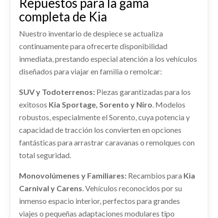
Repuestos para la gama
REFUERZO PARAGOLPES DELANTERO usado.
shopping_cart
70,63 €
CUADRO INSTRUMENTOS usado.
Ref:
2274346
OEM:
51716A4000
completa de Kia
KIA CARENS IV 1.6 GDI
KIA CARENS IV 1.6 GDI
Ref:
2274361
Nuestro inventario de despiece se actualiza
Consultar
Ref:
2274341
AIRBAG CORTINA DELANTERO
continuamente para ofrecerte disponibilidad
IZQUIERDO
Consultar
PUERTA TRASERA IZQUIERDA 77003A4000
inmediata, prestando especial atención a los vehículos
Consultar
AIRBAG CORTINA DELANTERO IZQUIERDO
diseñados para viajar en familia o remolcar:
PUERTA TRASERA IZQUIERDA 77003A4000
usado.
usado.
KIA CARENS IV 1.6 GDI
DEPOSITO COMBUSTIBLE 31150A4050
KIA CARENS IV 1.6 GDI
SUV y Todoterrenos:
Piezas garantizadas para los
exitosos
DEPOSITO COMBUSTIBLE 31150A4050 usado.
Ref:
Kia Sportage, Sorento y Niro
2274327
. Modelos
Ref:
2274359
OEM:
77003A4000
KIA CARENS IV 1.6 GDI
robustos, especialmente el Sorento, cuya potencia y
Consultar
capacidad de tracción los convierten en opciones
shopping_cart
Ref:
2274342
OEM:
31150A4050
61,83 €
AMORTIGUADOR DELANTERO DERECHO
fantásticas para arrastrar caravanas o remolques con
54660A4800
Consultar
total seguridad.
AMORTIGUADOR DELANTERO DERECHO...
LLANTA 52910A4250
usado.
Monovolúmenes y Familiares:
Recambios para
Kia
KIA CARENS IV 1.6 GDI
LLANTA 52910A4250 usado.
Carnival y Carens
. Vehículos reconocidos por su
KIA CARENS IV 1.6 GDI
MANGUETA DELANTERA IZQUIERDA
Ref:
2274331
OEM:
54660A4800
inmenso espacio interior, perfectos para grandes
51715A4000
viajes o pequeñas adaptaciones modulares tipo
Ref:
2321751
OEM:
52910A4250