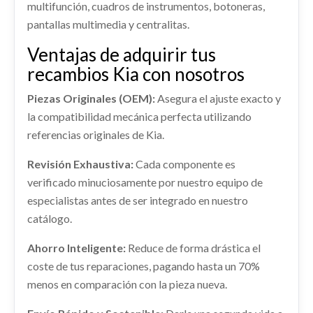
TRANSMISION DELANTERA DERECHA
multifunción, cuadros de instrumentos, botoneras,
Ref:
2274332
OEM:
54650A4800
49501A4000SJ
pantallas multimedia y centralitas.
TRANSMISION DELANTERA DERECHA... usado.
Ventajas de adquirir tus
Consultar
KIA CARENS IV 1.6 GDI
recambios Kia con nosotros
Ref:
2274366
OEM:
49501A4000SJ
Piezas Originales (OEM):
Asegura el ajuste exacto y
Consultar
la compatibilidad mecánica perfecta utilizando
RETROVISOR IZQUIERDO
referencias originales de Kia.
RETROVISOR IZQUIERDO usado.
RADIADOR AGUA 25310A4050
Revisión Exhaustiva:
Cada componente es
KIA CARENS IV 1.6 GDI
verificado minuciosamente por nuestro equipo de
RADIADOR AGUA 25310A4050 usado.
Ref:
2274364
KIA CARENS IV 1.6 GDI
especialistas antes de ser integrado en nuestro
catálogo.
Consultar
Ref:
2274360
OEM:
25310A4050
Ahorro Inteligente:
Reduce de forma drástica el
Consultar
coste de tus reparaciones, pagando hasta un 70%
menos en comparación con la pieza nueva.
AMORTIGUADOR TRASERO DERECHO
AMORTIGUADOR TRASERO DERECHO usado.