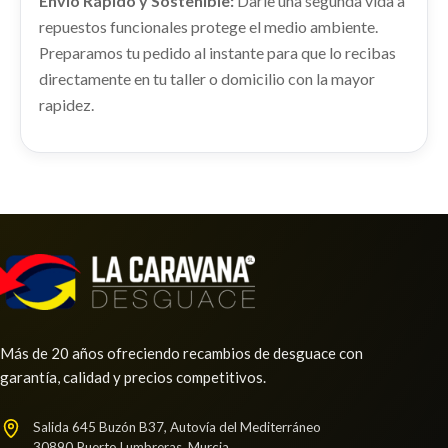
Envío Rápido y Sostenible:
Darle una segunda vida a
KIA CARENS IV 1.6 GDI
repuestos funcionales protege el medio ambiente.
Ref:
2274333
Preparamos tu pedido al instante para que lo recibas
TRANSMISION DELANTERA IZQUIERDA
directamente en tu taller o domicilio con la mayor
49500A4000SJ
Consultar
rapidez.
TRANSMISION DELANTERA IZQUIERDA... usado.
KIA CARENS IV 1.6 GDI
Ref:
2274367
OEM:
49500A4000SJ
Consultar
Más de 20 años ofreciendo recambios de desguace con
garantía, calidad y precios competitivos.
Salida 645 Buzón B37, Autovía del Mediterráneo
AMORTIGUADOR TRASERO IZQUIERDO
30890 Puerto Lumbreras, Murcia