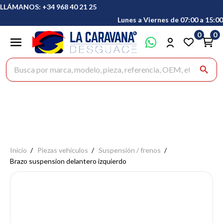
LLÁMANOS: +34 968 40 21 25
Lunes a Viernes de 07:00 a 15:00
0
0
Buscar productos
search
Inicio
Piezas vehículos
Suspensión / frenos
Brazo suspension delantero izquierdo