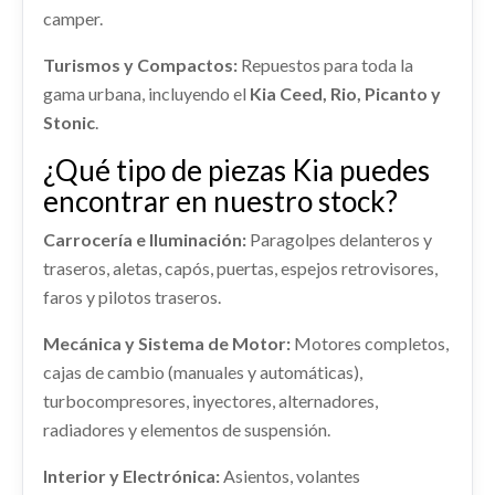
Consultar
MANGUETA DELANTERA IZQUIERDA... usado.
camper.
KIA CARENS IV 1.6 GDI
shopping_cart
70,63 €
Turismos y Compactos:
Repuestos para toda la
Ref:
2274347
OEM:
51715A4000
gama urbana, incluyendo el
Kia Ceed, Rio, Picanto y
Stonic
.
Consultar
¿Qué tipo de piezas Kia puedes
RETROVISOR DERECHO
encontrar en nuestro stock?
RETROVISOR DERECHO usado.
INTERCOOLER
KIA CARENS IV 1.6 GDI
Carrocería e Iluminación:
Paragolpes delanteros y
INTERCOOLER usado.
traseros, aletas, capós, puertas, espejos retrovisores,
Ref:
2274363
KIA CARENS IV 1.6 GDI
faros y pilotos traseros.
Consultar
Ref:
2274345
Mecánica y Sistema de Motor:
Motores completos,
cajas de cambio (manuales y automáticas),
Consultar
AMORTIGUADOR DELANTERO
turbocompresores, inyectores, alternadores,
IZQUIERDO 54650A4800
radiadores y elementos de suspensión.
AMORTIGUADOR DELANTERO IZQUIERDO...
usado.
Interior y Electrónica:
Asientos, volantes
KIA CARENS IV 1.6 GDI