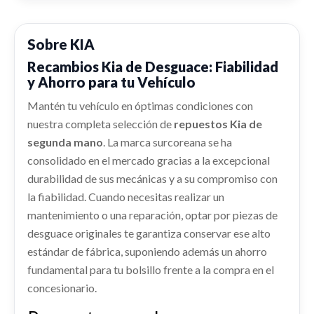
Consultar
KIA CARENS IV 1.6 GDI
KIA CARENS IV 1.6 GDI
Ref:
2274348
Ref:
2274339
Sobre KIA
AIRBAG CORTINA DELANTERO DERECHO
Consultar
PUERTA TRASERA DERECHA 77004A4000
Recambios Kia de Desguace: Fiabilidad
AIRBAG CORTINA DELANTERO DERECHO usado.
Consultar
y Ahorro para tu Vehículo
KIA CARENS IV 1.6 GDI
PUERTA TRASERA DERECHA 77004A4000 usado.
KIA CARENS IV 1.6 GDI
REFUERZO PARAGOLPES TRASERO
Ref:
2274326
Mantén tu vehículo en óptimas condiciones con
AFORADOR 31110A4000
nuestra completa selección de
repuestos Kia de
REFUERZO PARAGOLPES TRASERO usado.
Ref:
2274358
OEM:
77004A4000
AFORADOR 31110A4000 usado.
Consultar
KIA CARENS IV 1.6 GDI
segunda mano
. La marca surcoreana se ha
KIA CARENS IV 1.6 GDI
shopping_cart
consolidado en el mercado gracias a la excepcional
70,63 €
Ref:
2274362
Ref:
2274325
OEM:
31110A4000
durabilidad de sus mecánicas y a su compromiso con
ABS 58910A4800
la fiabilidad. Cuando necesitas realizar un
Consultar
ABS 58910A4800 usado.
Consultar
mantenimiento o una reparación, optar por piezas de
KIA CARENS IV 1.6 GDI
LLANTA 52910A4250
desguace originales te garantiza conservar ese alto
MANGUETA DELANTERA DERECHA
Ref:
2274324
OEM:
58910A4800
estándar de fábrica, suponiendo además un ahorro
LLANTA 52910A4250 usado.
51716A4000
KIA CARENS IV 1.6 GDI
fundamental para tu bolsillo frente a la compra en el
Consultar
MANGUETA DELANTERA DERECHA 51716A4000
concesionario.
usado.
Ref:
2379082
OEM:
52910A4250
REFUERZO PARAGOLPES DELANTERO
KIA CARENS IV 1.6 GDI
CUADRO INSTRUMENTOS