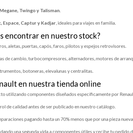
, Megane, Twingo y Talisman
.
c, Espace, Captur y Kadjar
, ideales para viajes en familia.
s encontrar en nuestro stock?
s, aletas, puertas, capós, faros, pilotos y espejos retrovisores.
s de cambio, turbocompresores, alternadores, motores de arranq
trumentos, botoneras, elevalunas y centralitas.
ault en nuestra tienda online
to utilizando componentes diseñados específicamente por Renaul
ol de calidad antes de ser publicado en nuestro catálogo.
reparaciones pagando hasta un 70% menos que por una pieza nueva
dando una segunda vida a componentes útiles y recibe tu pedido di