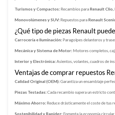
Ref:
124951
OEM:
8200002473
Turismos y Compactos:
Recambios para
Renault Clio
shopping_cart
13,43 €
Monovolúmenes y SUV:
Repuestos para
Renault Sceni
¿Qué tipo de piezas Renault puede
Carrocería e Iluminación:
Paragolpes delanteros y trasero
Mecánica y Sistema de Motor:
Motores completos, caja
Interior y Electrónica:
Asientos, volantes, cuadros de ins
Ventajas de comprar repuestos Ren
Calidad Original (OEM):
Garantiza un ensamblaje perfec
Piezas Testadas:
Cada recambio supera un estricto contr
Máximo Ahorro:
Reduce drásticamente el coste de tus 
Sostenibilidad y Rapidez:
Fomenta la economía circular 