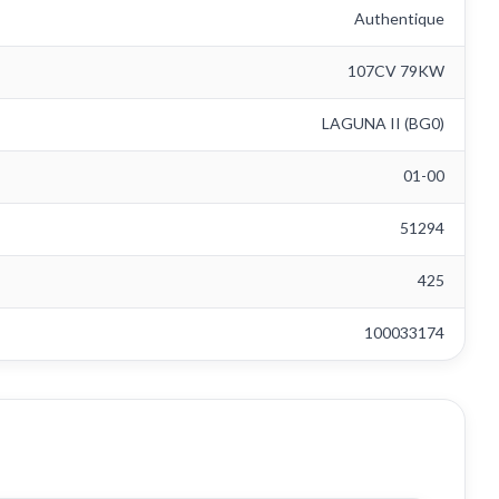
Authentique
107CV 79KW
LAGUNA II (BG0)
01-00
51294
425
100033174