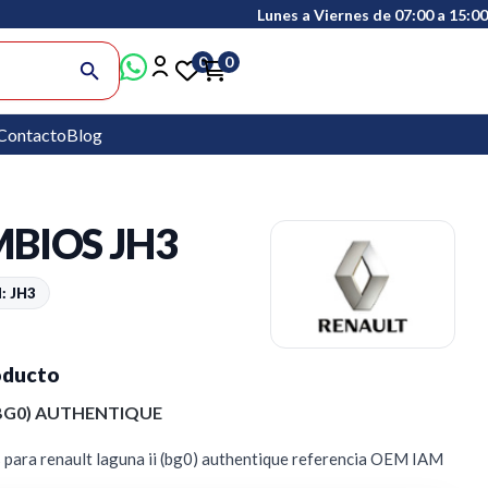
Lunes a Viernes de 07:00 a 15:00
0
0
search
Contacto
Blog
BIOS JH3
: JH3
oducto
(BG0) AUTHENTIQUE
 para renault laguna ii (bg0) authentique referencia OEM IAM