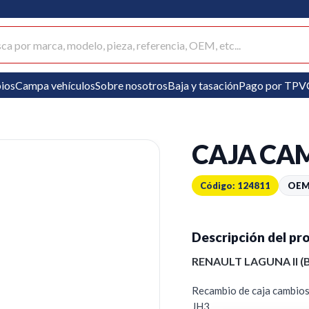
ar productos
ios
Campa vehículos
Sobre nosotros
Baja y tasación
Pago por TPV
CAJA CAM
Código: 124811
OEM
Descripción del pr
RENAULT LAGUNA II 
Recambio de caja cambios
JH3