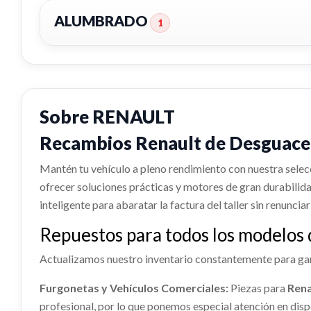
ALUMBRADO
1
Sobre RENAULT
Recambios Renault de Desguace:
Mantén tu vehículo a pleno rendimiento con nuestra sele
ofrecer soluciones prácticas y motores de gran durabilid
inteligente para abaratar la factura del taller sin renunciar
PILOTO TRASERO IZQUIERDO
Repuestos para todos los modelos
8200002473
Actualizamos nuestro inventario constantemente para gar
PILOTO TRASERO IZQUIERDO
8200002473 usado.
Furgonetas y Vehículos Comerciales:
Piezas para
Rena
RENAULT LAGUNA II (BG0) AUTHENTIQUE
profesional, por lo que ponemos especial atención en dis