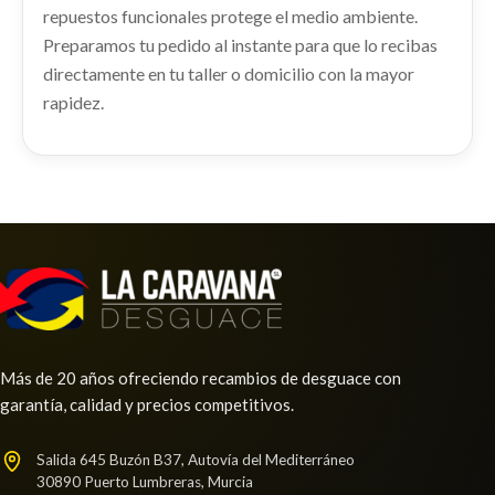
repuestos funcionales protege el medio ambiente.
Ref:
2274140
Preparamos tu pedido al instante para que lo recibas
Consultar
directamente en tu taller o domicilio con la mayor
Consultar
rapidez.
CREMALLERA DIRECCION
CREMALLERA DIRECCION usado.
KIA NIRO II (SG2) 1.6 GDI HYBRID
Más de 20 años ofreciendo recambios de desguace con
Ref:
2274116
garantía, calidad y precios competitivos.
AMORTIGUADOR DELANTERO
Consultar
IZQUIERDO 54650AT200
Salida 645 Buzón B37, Autovía del Mediterráneo
30890 Puerto Lumbreras, Murcia
AMORTIGUADOR DELANTERO IZQUIERDO...