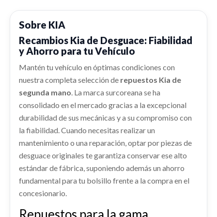
CONDENSADOR / RADIADOR AIRE... usado.
Ref:
2379511
OEM:
52910AT100
KIA NIRO II (SG2) 1.6 GDI HYBRID
PILOTO TRASERO IZQUIERDO
Sobre KIA
MANGUETA DELANTERA DERECHA
92401AT000
Ref:
2274114
shopping_cart
51711AT000
145,42 €
Recambios Kia de Desguace: Fiabilidad
PILOTO TRASERO IZQUIERDO 92401AT000
y Ahorro para tu Vehículo
MANGUETA DELANTERA DERECHA 51711AT000
usado.
Consultar
usado.
KIA NIRO II (SG2) 1.6 GDI HYBRID
REFUERZO PARAGOLPES DELANTERO
Mantén tu vehículo en óptimas condiciones con
KIA NIRO II (SG2) 1.6 GDI HYBRID
INTERCOOLER
nuestra completa selección de
repuestos Kia de
REFUERZO PARAGOLPES DELANTERO usado.
Ref:
2274128
OEM:
92401AT000
INTERCOOLER usado.
Ref:
2274122
OEM:
51711AT000
KIA NIRO II (SG2) 1.6 GDI HYBRID
segunda mano
. La marca surcoreana se ha
KIA NIRO II (SG2) 1.6 GDI HYBRID
Consultar
consolidado en el mercado gracias a la excepcional
Ref:
2274137
Consultar
Ref:
2274121
durabilidad de sus mecánicas y a su compromiso con
PUENTE DELANTERO
la fiabilidad. Cuando necesitas realizar un
Consultar
PUERTA TRASERA DERECHA 77004AT000
PUENTE DELANTERO usado.
Consultar
mantenimiento o una reparación, optar por piezas de
KIA NIRO II (SG2) 1.6 GDI HYBRID
PUERTA TRASERA DERECHA 77004AT000 usado.
desguace originales te garantiza conservar ese alto
KIA NIRO II (SG2) 1.6 GDI HYBRID
PORTON TRASERO 72800AT070
Ref:
2274130
estándar de fábrica, suponiendo además un ahorro
PORTON TRASERO 72800AT070 usado.
Ref:
2274134
OEM:
77004AT000
fundamental para tu bolsillo frente a la compra en el
Consultar
KIA NIRO II (SG2) 1.6 GDI HYBRID
concesionario.
shopping_cart
528,22 €
LLANTA 52910AT100
Ref:
2274129
OEM:
72800AT070
Repuestos para la gama
LLANTA 52910AT100 usado.