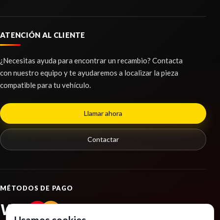
AMORTIGUADOR TRASERO IZQUIERDO
AMORTIGUADOR TRASERO IZQUIERDO usado.
ATENCIÓN AL CLIENTE
KIA NIRO II (SG2) 1.6 GDI HYBRID
Ref:
2274110
¿Necesitas ayuda para encontrar un recambio? Contacta
con nuestro equipo y te ayudaremos a localizar la pieza
Consultar
compatible para tu vehículo.
Llamar ahora
Contactar
MÉTODOS DE PAGO
VISA
PayPal