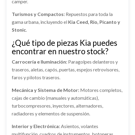
camper.
shopping_cart
528,22 €
Consultar
Turismos y Compactos:
Repuestos para toda la
gama urbana, incluyendo el
Kia Ceed, Rio, Picanto y
Stonic
.
¿Qué tipo de piezas Kia puedes
encontrar en nuestro stock?
TRANSMISION DELANTERA DERECHA
49501AT010
AFORADOR
ALETA DELANTERA IZQUIERDA
Carrocería e Iluminación:
Paragolpes delanteros y
TRANSMISION DELANTERA DERECHA... usado.
66311AT000
AFORADOR usado.
traseros, aletas, capós, puertas, espejos retrovisores,
KIA NIRO II (SG2) 1.6 GDI HYBRID
KIA NIRO II (SG2) 1.6 GDI HYBRID
faros y pilotos traseros.
ALETA DELANTERA IZQUIERDA 66311AT000
usado.
Ref:
2274142
OEM:
49501AT010
Ref:
2274101
ABS 58500AT050
KIA NIRO II (SG2) 1.6 GDI HYBRID
Mecánica y Sistema de Motor:
Motores completos,
Consultar
ABS 58500AT050 usado.
cajas de cambio (manuales y automáticas),
Ref:
2274106
OEM:
66311AT000
Consultar
KIA NIRO II (SG2) 1.6 GDI HYBRID
turbocompresores, inyectores, alternadores,
RETROVISOR DERECHO
radiadores y elementos de suspensión.
shopping_cart
Ref:
2274100
OEM:
58500AT050
176,22 €
RETROVISOR DERECHO usado.
KIA NIRO II (SG2) 1.6 GDI HYBRID
Interior y Electrónica:
Asientos, volantes
Consultar
multifunción, cuadros de instrumentos, botoneras,