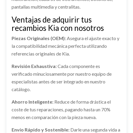
Ref:
2274139
pantallas multimedia y centralitas.
Consultar
Ventajas de adquirir tus
recambios Kia con nosotros
Piezas Originales (OEM):
Asegura el ajuste exacto y
la compatibilidad mecánica perfecta utilizando
referencias originales de Kia.
TRANSMISION DELANTERA IZQUIERDA
DEPOSITO COMBUSTIBLE
Revisión Exhaustiva:
Cada componente es
49500AT010
verificado minuciosamente por nuestro equipo de
DEPOSITO COMBUSTIBLE usado.
CAPO 66400AT000
TRANSMISION DELANTERA IZQUIERDA... usado.
KIA NIRO II (SG2) 1.6 GDI HYBRID
especialistas antes de ser integrado en nuestro
KIA NIRO II (SG2) 1.6 GDI HYBRID
CAPO 66400AT000 usado.
catálogo.
Ref:
2274118
AMORTIGUADOR DELANTERO DERECHO
KIA NIRO II (SG2) 1.6 GDI HYBRID
Ref:
2274143
OEM:
49500AT010
54651AT200
Ahorro Inteligente:
Reduce de forma drástica el
Ref:
2274113
OEM:
66400AT000
Consultar
coste de tus reparaciones, pagando hasta un 70%
Consultar
AMORTIGUADOR DELANTERO DERECHO...
RETROVISOR IZQUIERDO
usado.
menos en comparación con la pieza nueva.
shopping_cart
682,22 €
KIA NIRO II (SG2) 1.6 GDI HYBRID
RETROVISOR IZQUIERDO usado.
Envío Rápido y Sostenible:
Darle una segunda vida a
KIA NIRO II (SG2) 1.6 GDI HYBRID
Ref:
2274107
OEM:
54651AT200