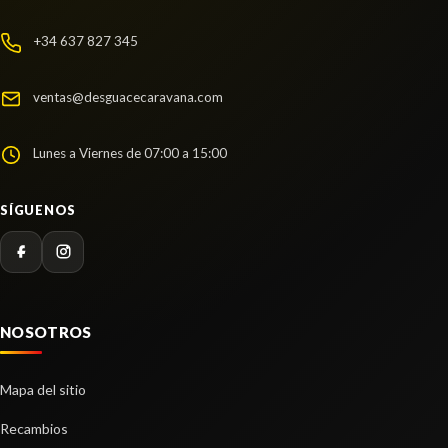
usado.
KIA NIRO II (SG2) 1.6 GDI HYBRID
+34 637 827 345
Ref:
2274108
OEM:
54650AT200
ventas@desguacecaravana.com
Consultar
Lunes a Viernes de 07:00 a 15:00
SÍGUENOS
NOSOTROS
Mapa del sitio
Recambios