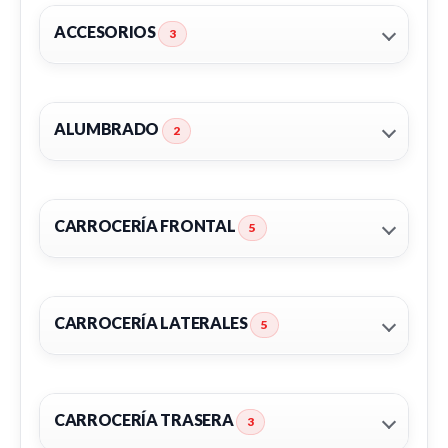
ACCESORIOS
3
ALUMBRADO
2
CARROCERÍA FRONTAL
5
CARROCERÍA LATERALES
5
LLANTA 52910AT100
LLANTA 52910AT100 usado.
KIA NIRO II (SG2) 1.6 GDI HYBRID
CARROCERÍA TRASERA
3