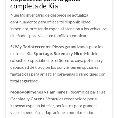
shopping_cart
completa de Kia
KIA NIRO II (SG2) 1.6 GDI HYBRID
699,82 €
Ref:
2322434
OEM:
52910AT100
Nuestro inventario de despiece se actualiza
continuamente para ofrecerte disponibilidad
shopping_cart
145,42 €
inmediata, prestando especial atención a los vehículos
MANGUETA DELANTERA IZQUIERDA
diseñados para viajar en familia o remolcar:
51710AT000
ALETA DELANTERA DERECHA 66321AT000
MANGUETA DELANTERA IZQUIERDA... usado.
RADIADOR AGUA 25310G2000
SUV y Todoterrenos:
Piezas garantizadas para los
ALETA DELANTERA DERECHA 66321AT000
KIA NIRO II (SG2) 1.6 GDI HYBRID
exitosos
RADIADOR AGUA 25310G2000 usado.
Kia Sportage, Sorento y Niro
. Modelos
usado.
KIA NIRO II (SG2) 1.6 GDI HYBRID
Ref:
2274123
OEM:
51710AT000
robustos, especialmente el Sorento, cuya potencia y
KIA NIRO II (SG2) 1.6 GDI HYBRID
capacidad de tracción los convierten en opciones
Ref:
2274136
OEM:
25310G2000
Ref:
2274105
OEM:
66321AT000
PUENTE TRASERO 55410AT000
Consultar
fantásticas para arrastrar caravanas o remolques con
PUERTA TRASERA IZQUIERDA
PUENTE TRASERO 55410AT000 usado.
shopping_cart
total seguridad.
shopping_cart
83,83 €
176,22 €
KIA NIRO II (SG2) 1.6 GDI HYBRID
77003AT000
Monovolúmenes y Familiares:
Recambios para
Kia
PUERTA TRASERA IZQUIERDA 77003AT000
REFUERZO PARAGOLPES TRASERO
Ref:
2274131
OEM:
55410AT000
usado.
Carnival y Carens
. Vehículos reconocidos por su
REFUERZO PARAGOLPES TRASERO usado.
KIA NIRO II (SG2) 1.6 GDI HYBRID
inmenso espacio interior, perfectos para grandes
Consultar
KIA NIRO II (SG2) 1.6 GDI HYBRID
Ref:
2274135
OEM:
77003AT000
viajes o pequeñas adaptaciones modulares tipo
Ref:
2274138