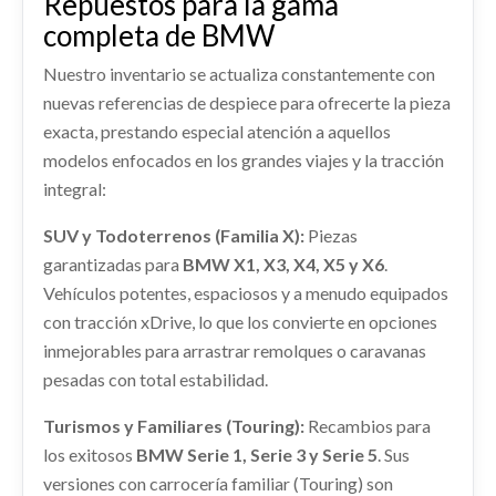
Repuestos para la gama
Consultar
BMW X3 (E83) 2.0D
completa de BMW
CAPO
Ref:
2371299
BANDEJA TRASERA
Nuestro inventario se actualiza constantemente con
CAPO usado.
nuevas referencias de despiece para ofrecerte la pieza
BANDEJA TRASERA usado.
Consultar
BMW X3 (E83) 2.0D
BMW X3 (E83) 2.0D
exacta, prestando especial atención a aquellos
Ref:
2371297
modelos enfocados en los grandes viajes y la tracción
Ref:
2371290
DEPOSITO COMBUSTIBLE
integral:
Consultar
ELEVALUNAS DELANTERO IZQUIERDO
DEPOSITO COMBUSTIBLE usado.
Consultar
SUV y Todoterrenos (Familia X):
BMW X3 (E83) 2.0D
Piezas
ELEVALUNAS DELANTERO IZQUIERDO usado.
garantizadas para
BMW X1, X3, X4, X5 y X6
.
BMW X3 (E83) 2.0D
Ref:
2371305
AMORTIGUADOR DELANTERO DERECHO
Vehículos potentes, espaciosos y a menudo equipados
Ref:
2371308
AMORTIGUADOR DELANTERO DERECHO usado.
con tracción xDrive, lo que los convierte en opciones
Consultar
BMW X3 (E83) 2.0D
inmejorables para arrastrar remolques o caravanas
Consultar
MANGUETA DELANTERA DERECHA
pesadas con total estabilidad.
Ref:
2371285
MANGUETA DELANTERA DERECHA usado.
Turismos y Familiares (Touring):
Recambios para
Consultar
BMW X3 (E83) 2.0D
los exitosos
BMW Serie 1, Serie 3 y Serie 5
. Sus
Ref:
2371332
versiones con carrocería familiar (Touring) son
CENTRALITA MOTOR UCE 0281011564