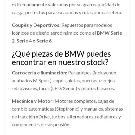
extremadamente valoradas por su gran capacidad de
CENTRALITA MOTOR UCE 0281011564 usado.
Consultar
carga, perfectas para escapadas y rutas por carretera.
BMW X3 (E83) 2.0D
TECHO
Ref:
2371300
OEM:
0281011564
Coupés y Deportivos:
Repuestos para modelos
GUANTERA
TECHO usado.
icónicos de diseño aerodinámico como el
BMW Serie
GUANTERA usado.
shopping_cart
BMW X3 (E83) 2.0D
70,62 €
2, Serie 4 o Serie 6
.
BMW X3 (E83) 2.0D
Ref:
2371353
¿Qué piezas de BMW puedes
Ref:
2371314
DESPIECE MOTOR
encontrar en nuestro stock?
Consultar
ELEVALUNAS TRASERO DERECHO
DESPIECE MOTOR usado.
Consultar
BMW X3 (E83) 2.0D
Carrocería e Iluminación:
Paragolpes (incluyendo
ELEVALUNAS TRASERO DERECHO usado.
acabados M Sport), capós, aletas, puertas, espejos
BMW X3 (E83) 2.0D
Ref:
2371306
AMORTIGUADOR DELANTERO
retrovisores, faros (LED/Xenon) y pilotos traseros.
Ref:
2371309
IZQUIERDO
Consultar
Mecánica y Motor:
Motores completos, cajas de
AMORTIGUADOR DELANTERO IZQUIERDO
Consultar
usado.
cambio automáticas (Steptronic) y manuales, sistemas
MANGUETA DELANTERA IZQUIERDA
BMW X3 (E83) 2.0D
de tracción xDrive, turbos, alternadores, radiadores y
MANGUETA DELANTERA IZQUIERDA usado.
Ref:
2371286
componentes de suspensión.
BMW X3 (E83) 2.0D