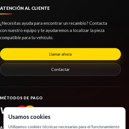
BRAZO SUSPENSION DELANTERO DERECHO
ATENCIÓN AL CLIENTE
usado.
BMW X3 (E83) 2.0D
¿Necesitas ayuda para encontrar un recambio? Contacta
Ref:
2371294
con nuestro equipo y te ayudaremos a localizar la pieza
compatible para tu vehículo.
Consultar
MOTOR ARRANQUE
MOTOR ARRANQUE usado.
Llamar ahora
BMW X3 (E83) 2.0D
Ref:
2371334
Contactar
Consultar
MANETA INTERIOR DELANTERA DERECHA
MANETA INTERIOR DELANTERA DERECHA usado.
LUNA DELANTERA IZQUIERDA
MÉTODOS DE PAGO
BMW X3 (E83) 2.0D
LUNA DELANTERA IZQUIERDA usado.
VISA
PayPal
Ref:
2371330
BMW X3 (E83) 2.0D
Usamos cookies
Ref:
2371322
Consultar
Utilizamos cookies técnicas necesarias para el funcionamiento
ASOCIACIONES