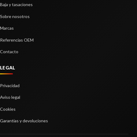
Baja y tasaciones
Ref:
2371293
Sobre nosotros
Consultar
Marcas
MANDO LUCES
Referencias OEM
MANDO LUCES usado.
Contacto
BMW X3 (E83) 2.0D
Ref:
2371327
LEGAL
Consultar
KIT AIRBAG
Privacidad
KIT AIRBAG usado.
LUNA DELANTERA DERECHA
Aviso legal
BMW X3 (E83) 2.0D
LUNA DELANTERA DERECHA usado.
Ref:
2371318
Cookies
BMW X3 (E83) 2.0D
Garantías y devoluciones
Ref:
2371321
Consultar
BRAZO SUSPENSION DELANTERO
DERECHO
Consultar