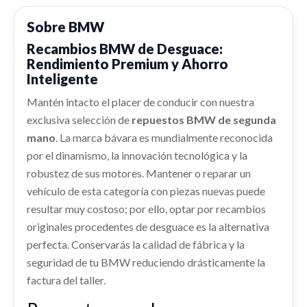
ALETA DELANTERA IZQUIERDA
Ref:
2371284
Sobre BMW
APOYABRAZOS CENTRAL
ALETA DELANTERA IZQUIERDA usado.
Recambios BMW de Desguace:
APOYABRAZOS CENTRAL usado.
Consultar
BMW X3 (E83) 2.0D
Rendimiento Premium y Ahorro
BMW X3 (E83) 2.0D
Ref:
2371283
Inteligente
Ref:
2371289
CARTER
Mantén intacto el placer de conducir con nuestra
Consultar
ELEVALUNAS DELANTERO DERECHO
CARTER usado.
Consultar
exclusiva selección de
repuestos BMW de segunda
BMW X3 (E83) 2.0D
ELEVALUNAS DELANTERO DERECHO usado.
mano
. La marca bávara es mundialmente reconocida
BMW X3 (E83) 2.0D
MANDO CLIMATIZADOR
Ref:
2371298
por el dinamismo, la innovación tecnológica y la
ABS
MANDO CLIMATIZADOR usado.
Ref:
2371307
robustez de sus motores. Mantener o reparar un
ABS usado.
Consultar
BMW X3 (E83) 2.0D
vehículo de esta categoría con piezas nuevas puede
BMW X3 (E83) 2.0D
Consultar
PILOTO TRASERO DERECHO
resultar muy costoso; por ello, optar por recambios
Ref:
2371325
COLUMNA DIRECCION
Ref:
2371281
originales procedentes de desguace es la alternativa
PILOTO TRASERO DERECHO usado.
COLUMNA DIRECCION usado.
Consultar
perfecta. Conservarás la calidad de fábrica y la
BMW X3 (E83) 2.0D
Consultar
BMW X3 (E83) 2.0D
seguridad de tu BMW reduciendo drásticamente la
Ref:
2371339
Ref:
2371302
factura del taller.
CENTRALITA AIRBAG
Consultar
CENTRALITA AIRBAG usado.