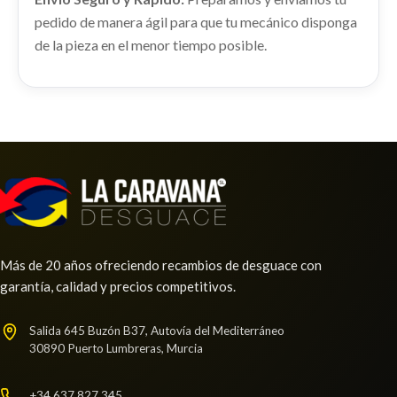
pedido de manera ágil para que tu mecánico disponga
Ref:
2371354
Consultar
CUADRO INSTRUMENTOS
de la pieza en el menor tiempo posible.
CUADRO INSTRUMENTOS usado.
Consultar
BMW X3 (E83) 2.0D
Ref:
2371304
Consultar
GUARNECIDO PUERTA DELANTERA
IZQUIERDA
GUARNECIDO PUERTA DELANTERA IZQUIERDA
usado.
LUNA CUSTODIA TRASERA DERECHA
BMW X3 (E83) 2.0D
LUNA CUSTODIA TRASERA DERECHA usado.
Más de 20 años ofreciendo recambios de desguace con
Ref:
2371316
BMW X3 (E83) 2.0D
garantía, calidad y precios competitivos.
Ref:
2371319
Consultar
BOMBA FRENO
Salida 645 Buzón B37, Autovía del Mediterráneo
30890 Puerto Lumbreras, Murcia
Consultar
BOMBA FRENO usado.
TRANSMISION DELANTERA IZQUIERDA
BMW X3 (E83) 2.0D
TRANSMISION DELANTERA IZQUIERDA usado.
+34 637 827 345