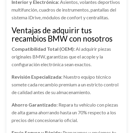
Ref:
2371333
Interior y Electrónica:
Asientos, volantes deportivos
Consultar
CONMUTADOR DE ARRANQUE
multifunción, cuadros de instrumentos, pantallas del
CONMUTADOR DE ARRANQUE usado.
Consultar
sistema iDrive, módulos de confort y centralitas.
BMW X3 (E83) 2.0D
Ventajas de adquirir tus
Ref:
2371303
GUARNECIDO PUERTA DELANTERA
recambios BMW con nosotros
DERECHA
Consultar
Compatibilidad Total (OEM):
Al adquirir piezas
GUARNECIDO PUERTA DELANTERA DERECHA
usado.
originales BMW, garantizas que el acople y la
BMW X3 (E83) 2.0D
configuración electrónica sean exactos.
ELEVALUNAS TRASERO IZQUIERDO
Ref:
2371315
Revisión Especializada:
Nuestro equipo técnico
ELEVALUNAS TRASERO IZQUIERDO usado.
somete cada recambio premium a un estricto control
Consultar
BMW X3 (E83) 2.0D
de calidad antes de su almacenamiento.
Ref:
2371310
AMORTIGUADOR TRASERO DERECHO
Ahorro Garantizado:
Repara tu vehículo con piezas
Consultar
de alta gama ahorrando hasta un 70% respecto a los
AMORTIGUADOR TRASERO DERECHO usado.
TRANSMISION DELANTERA DERECHA
BMW X3 (E83) 2.0D
precios del concesionario oficial.
TRANSMISION DELANTERA DERECHA usado.
Ref:
2371287
BMW X3 (E83) 2.0D
Envío Seguro y Rápido:
Preparamos y enviamos tu