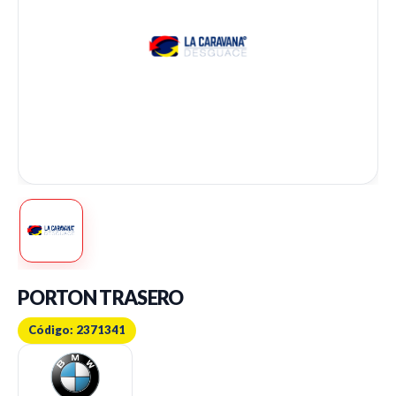
PORTON TRASERO
Código: 2371341